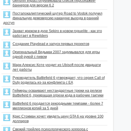
Genshin Impact опубликовала список персонажей-
баннеров для версии 6.2
Постапокалиптический шутер Road to Vostok получил
финальную демоверсию накануне выхода в ранний
доступ
Захват крюком в духе Sekiro в новом roguelite - как это
работает в Rewilders
Создание Playdead и запуск первых проектов
Оригинальный Ведьмак 2007 задумывался для игры
одной рукой с пивом
Марк-Алексис Коте уходит из Ubisoft после двадцати
лет работы
Руководитель Battlefield 6 утверждает, что серия Call of
Duty родилась из-за конфликта с EA
Геймеры осваивают нестандартные трюки на релизе
Battlefield 6, превращая огрехи кода в рабочие тактики
Battlefield 6 продается рекордными темпами - более 7
миллионов копий за 5 дней
Крис Стокман хочет увидеть цену GTA 6 на уровне 100
долларов
Свежий трейлер психологического хоррора с