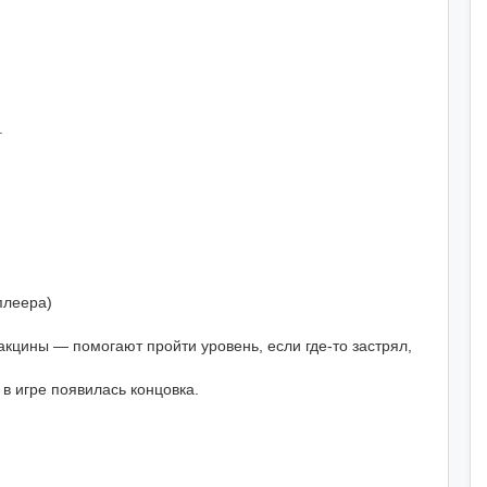
.
плеера)
кцины — помогают пройти уровень, если где-то застрял,
 в игре появилась концовка.