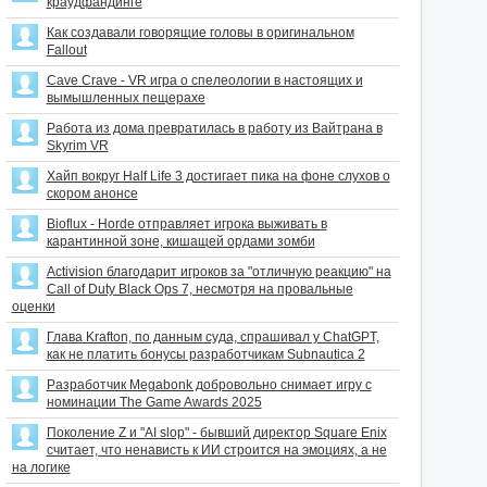
краудфандинге
Как создавали говорящие головы в оригинальном
Fallout
Cave Crave - VR игра о спелеологии в настоящих и
вымышленных пещерахе
Работа из дома превратилась в работу из Вайтрана в
Skyrim VR
Хайп вокруг Half Life 3 достигает пика на фоне слухов о
скором анонсе
Bioflux - Horde отправляет игрока выживать в
карантинной зоне, кишащей ордами зомби
Activision благодарит игроков за "отличную реакцию" на
Call of Duty Black Ops 7, несмотря на провальные
оценки
Глава Krafton, по данным суда, спрашивал у ChatGPT,
как не платить бонусы разработчикам Subnautica 2
Разработчик Megabonk добровольно снимает игру с
номинации The Game Awards 2025
Поколение Z и "AI slop" - бывший директор Square Enix
считает, что ненависть к ИИ строится на эмоциях, а не
на логике