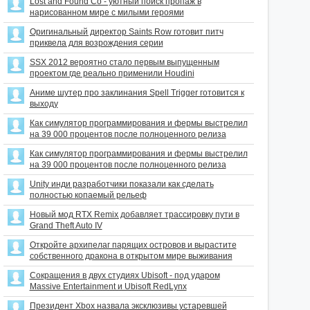
Lost and Found Co - уютный поиск пропаж в
нарисованном мире с милыми героями
Оригинальный директор Saints Row готовит питч
приквела для возрождения серии
SSX 2012 вероятно стало первым выпущенным
проектом где реально применили Houdini
Аниме шутер про заклинания Spell Trigger готовится к
выходу
Как симулятор программирования и фермы выстрелил
на 39 000 процентов после полноценного релиза
Как симулятор программирования и фермы выстрелил
на 39 000 процентов после полноценного релиза
Unity инди разработчики показали как сделать
полностью копаемый рельеф
Новый мод RTX Remix добавляет трассировку пути в
Grand Theft Auto IV
Откройте архипелаг парящих островов и вырастите
собственного дракона в открытом мире выживания
Сокращения в двух студиях Ubisoft - под ударом
Massive Entertainment и Ubisoft RedLynx
Президент Xbox назвала эксклюзивы устаревшей