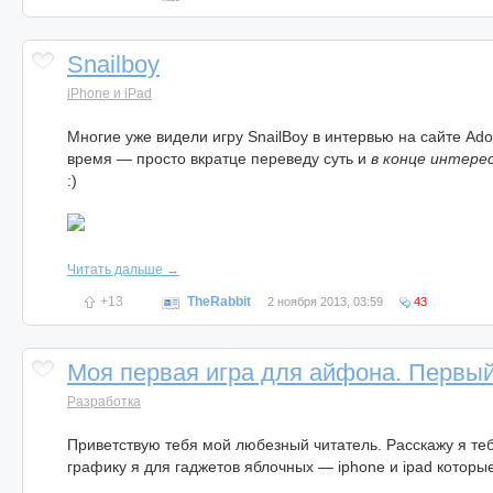
Snailboy
iPhone и iPad
Многие уже видели игру SnailBoy в интервью на сайте Ado
время — просто вкратце переведу суть и
в конце интере
:)
Читать дальше →
+13
TheRabbit
2 ноября 2013, 03:59
43
Моя первая игра для айфона. Первый
Разработка
Приветствую тебя мой любезный читатель. Расскажу я теб
графику я для гаджетов яблочных — iphone и ipad которы