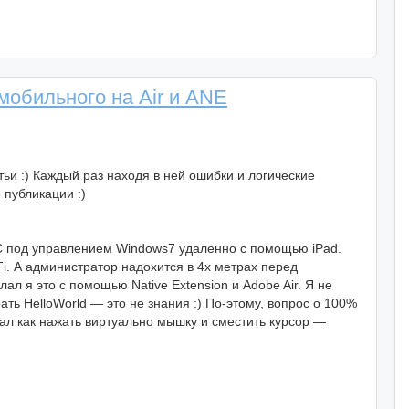
обильного на Air и ANE
тьи :) Каждый раз находя в ней ошибки и логические
 публикации :)
PC под управлением Windows7 удаленно с помощью iPad.
i. А администратор надохится в 4х метрах перед
л я это с помощью Native Extension и Adobe Air. Я не
ть HelloWorld — это не знания :) По-этому, вопрос о 100%
ал как нажать виртуально мышку и сместить курсор —