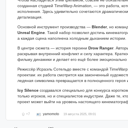
Чтобы насладиться этим фильмом, совсем не обязательн
созданная студией TimeWarp Animation, — это работа, ко
исполнения. Здесь удивительно сочетаются драматичес
детализация.
Основной инструмент производства —
Blender
, но коман
Unreal Engine
. Такой набор позволил достичь кинематог
а каждая сцена наполнена холодным дыханием истории.
В центре сюжета — история героини
Drow Ranger
. Автор
раскрывая внутренний конфликт и силу характера. Кратк
фильму динамики и делает его ещё более эмоциональн
Режиссёр Исраэль Сотельдо вместе с командой TimeWarp 
проектам: их работа смотрится как законченный художе
ледяная символика превращается в полноценного героя 
Icy Silence
создавался специально для конкурса коротко
только игроков, но и специалистов индустрии. Даже те, кт
проект может выйти на уровень настоящего кинематогра
+7
yamomoto
19 августа 2025, 09:01