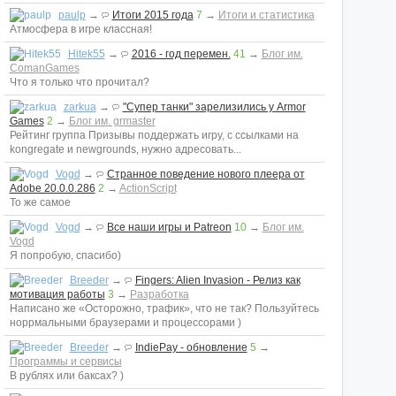
paulp
→
Итоги 2015 года
7
→
Итоги и статистика
Атмосфера в игре классная!
Hitek55
→
2016 - год перемен.
41
→
Блог им.
ComanGames
Что я только что прочитал?
zarkua
→
"Супер танки" зарелизились у Armor
Games
2
→
Блог им. grmaster
Рейтинг группа Призывы поддержать игру, с ссылками на
kongregate и newgrounds, нужно адресовать...
Vogd
→
Странное поведение нового плеера от
Adobe 20.0.0.286
2
→
ActionScript
То же самое
Vogd
→
Все наши игры и Patreon
10
→
Блог им.
Vogd
Я попробую, спасибо)
Breeder
→
Fingers: Alien Invasion - Релиз как
мотивация работы
3
→
Разработка
Написано же «Осторожно, трафик», что не так? Пользуйтесь
норрмальными браузерами и процессорами )
Breeder
→
IndiePay - обновление
5
→
Программы и сервисы
В рублях или баксах? )