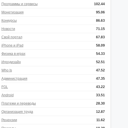
Программы и сервисы
102.44
Монетизация
95.06
Конкурсы
86.63
Новости
71.15
Свой портал
67.83
iPhone и iPad
58.09
Физика в играх
54.33
Игродизайн
52.51
Who Is
47.52
Администрация
47.35
FGL
43.22
Android
33.51
Платежи и переводы
28.30
Организация труда
12.87
Рецензии
11.62