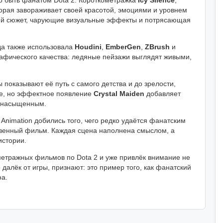
о быть фанатом Dota 2. Короткометражка
Icy Silence
,
торая завораживает своей красотой, эмоциями и уровнем
кий сюжет, чарующие визуальные эффекты и потрясающая
да также использовала
Houdini
,
EmberGen
,
ZBrush
и
рафического качества: ледяные пейзажи выглядят живыми,
ы показывают её путь с самого детства и до зрелости,
ое, но эффектное появление
Crystal Maiden
добавляет
о насыщенным.
Animation добились того, чего редко удаётся фанатским
ственный фильм. Каждая сцена наполнена смыслом, а
истории.
метражных фильмов по Dota 2 и уже привлёк внимание не
о далёк от игры, признают: это пример того, как фанатский
фа.