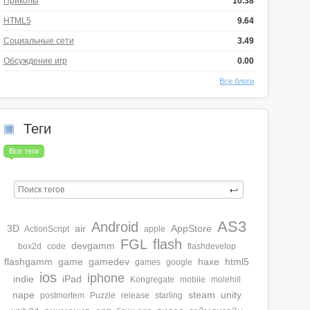
Приколы
10.38
HTML5
9.64
Социальные сети
3.49
Обсуждение игр
0.00
Все блоги
Теги
Все теги
AS3
Android
3D
air
AppStore
ActionScript
apple
FGL
flash
devgamm
box2d
code
flashdevelop
flashgamm
game
gamedev
haxe
html5
games
google
ios
iphone
indie
iPad
Kongregate
mobile
molehill
nape
steam
unity
postmortem
Puzzle
release
starling