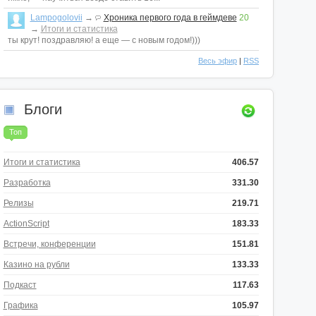
Lampogolovii
→
Хроника первого года в геймдеве
20
→
Итоги и статистика
ты крут! поздравляю! а еще — с новым годом!)))
Весь эфир
|
RSS
Блоги
Топ
Итоги и статистика
406.57
Разработка
331.30
Релизы
219.71
ActionScript
183.33
Встречи, конференции
151.81
Казино на рубли
133.33
Подкаст
117.63
Графика
105.97