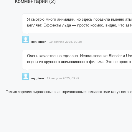
Комментарии (
2
)
Я смотрю много анимации, но здесь поразила именно атмо
цепляет. Эффекты льда — просто космос, видно, что авт
don_bidon
19 августа 2025, 09:26
Очень качественно сделано. Использование Blender и Unr
сцены из крупного анимационного фильма. Это не просто
my_farm
19 августа 2025, 09:42
Только зарегистрированные и авторизованные пользователи могут остав