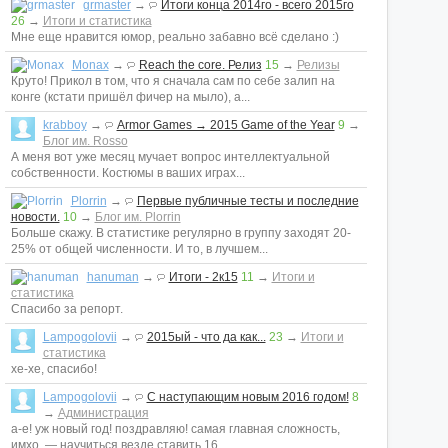
grmaster
→
Итоги конца 2014го - всего 2015го
26
→
Итоги и статистика
Мне еще нравится юмор, реально забавно всё сделано :)
Monax
→
Reach the core. Релиз
15
→
Релизы
Круто! Прикол в том, что я сначала сам по себе залип на
конге (кстати пришёл фичер на мыло), а...
krabboy
→
Armor Games → 2015 Game of the Year
9
→
Блог им. Rosso
А меня вот уже месяц мучает вопрос интеллектуальной
собственности. Костюмы в ваших играх...
Plorrin
→
Первые публичные тесты и последние
новости.
10
→
Блог им. Plorrin
Больше скажу. В статистике регулярно в группу заходят 20-
25% от общей численности. И то, в лучшем...
hanuman
→
Итоги - 2к15
11
→
Итоги и
статистика
Спасибо за репорт.
Lampogolovii
→
2015ый - что да как...
23
→
Итоги и
статистика
хе-хе, спасибо!
Lampogolovii
→
С наступающим новым 2016 годом!
8
→
Администрация
а-е! уж новый год! поздравляю! самая главная сложность,
имхо, — научиться везде ставить 16...