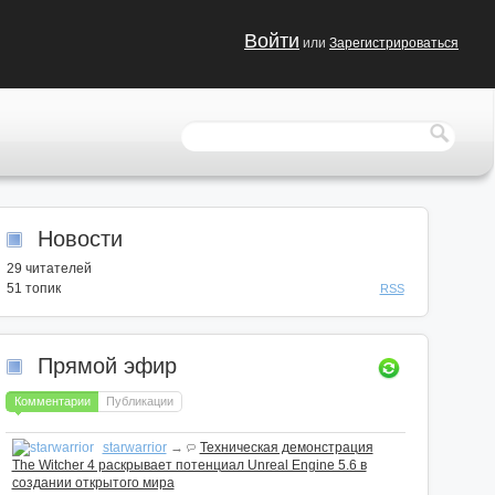
Войти
или
Зарегистрироваться
Новости
29
читателей
51 топик
RSS
Прямой эфир
Комментарии
Публикации
starwarrior
→
Техническая демонстрация
The Witcher 4 раскрывает потенциал Unreal Engine 5.6 в
создании открытого мира