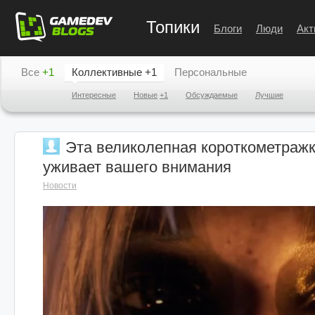
Топики
Блоги
Люди
Акт
Все
+1
Коллективные
+1
Персональные
Интересные
Новые
+1
Обсуждаемые
Лучшие
Эта великолепная короткометражка 
уживает вашего внимания
Новости