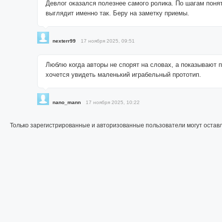
Девлог оказался полезнее самого ролика. По шагам поня
выглядит именно так. Беру на заметку приемы.
nexterr99
17 ноября 2025, 09:51
Люблю когда авторы не спорят на словах, а показывают 
хочется увидеть маленький играбельный прототип.
nano_mann
17 ноября 2025, 10:22
Только зарегистрированные и авторизованные пользователи могут остав