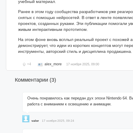
учебный материал.
Ранее в этом году сообщества разработчиков уже реагир
снятых с помощью нейросетей. В ответ в ленте появляли
проектов, созданных руками. Эти публикации помогали ув
живым интерактивным прототипом.
На этом фоне вновь всплыл реальный проект с похожей а
демонстрирует, что идеи из коротких концептов могут пер
инструменты, авторский стиль и дисциплина продакшена.
+4
alex_more
17 ноября 2025, 09:00
Комментарии (
3
)
Очень понравилось как передан дух эпохи Nintendo 64. Ви
работа с вниманием к освещению и анимации.
valor
17 ноября 2025, 09:24