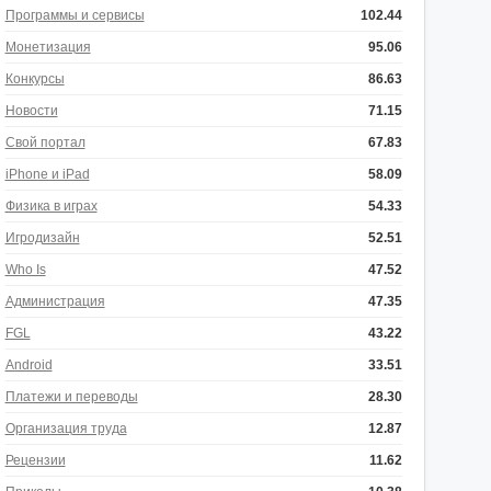
Программы и сервисы
102.44
Монетизация
95.06
Конкурсы
86.63
Новости
71.15
Свой портал
67.83
iPhone и iPad
58.09
Физика в играх
54.33
Игродизайн
52.51
Who Is
47.52
Администрация
47.35
FGL
43.22
Android
33.51
Платежи и переводы
28.30
Организация труда
12.87
Рецензии
11.62