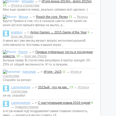
grmaster
→
Итоги конца 2014го - всего 2015го
26
→
Итоги и статистика
Мне еще нравится юмор, реально забавно всё сделано :)
Monax
→
Reach the core. Релиз
15
→
Релизы
Круто! Прикол в том, что я сначала сам по себе залип на
конге (кстати пришёл фичер на мыло), а...
krabboy
→
Armor Games → 2015 Game of the Year
9
→
Блог им. Rosso
А меня вот уже месяц мучает вопрос интеллектуальной
собственности. Костюмы в ваших играх...
Plorrin
→
Первые публичные тесты и последние
новости.
10
→
Блог им. Plorrin
Больше скажу. В статистике регулярно в группу заходят 20-
25% от общей численности. И то, в лучшем...
hanuman
→
Итоги - 2к15
11
→
Итоги и
статистика
Спасибо за репорт.
Lampogolovii
→
2015ый - что да как...
23
→
Итоги и
статистика
хе-хе, спасибо!
Lampogolovii
→
С наступающим новым 2016 годом!
8
→
Администрация
а-е! уж новый год! поздравляю! самая главная сложность,
имхо, — научиться везде ставить 16...