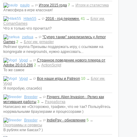
paulp
→
Итоги 2015 года
7
→
Итоги и статистика
Атмосфера в игре классная!
Hitek55
→
2016 - год перемен.
41
→
Блог им.
ComanGames
Что я только что прочитал?
zarkua
→
"Супер танки" зарелизились у Armor
Games
2
→
Блог им. grmaster
Рейтинг группа Призывы поддержать игру, с ссылками на
kongregate и newgrounds, нужно адресовать...
Vogd
→
Странное поведение нового плеера от
Adobe 20.0.0.286
2
→
ActionScript
То же самое
Vogd
→
Все наши игры и Patreon
10
→
Блог им.
Vogd
Я попробую, спасибо)
Breeder
→
Fingers: Alien Invasion - Релиз как
мотивация работы
3
→
Разработка
Написано же «Осторожно, трафик», что не так? Пользуйтесь
норрмальными браузерами и процессорами )
Breeder
→
IndiePay - обновление
5
→
Программы и сервисы
В рублях или баксах? )