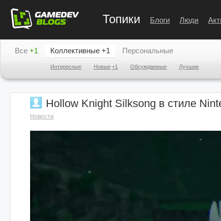
Топики
Блоги
Люди
Акт
Все
+1
Коллективные
+1
Персональные
Интересные
Новые
+1
Обсуждаемые
Лучшие
Hollow Knight Silksong в стиле Ni
Новости