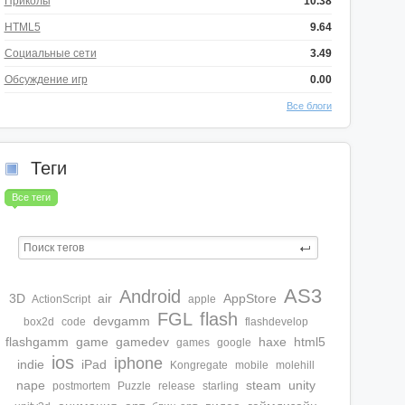
Приколы
10.38
HTML5
9.64
Социальные сети
3.49
Обсуждение игр
0.00
Все блоги
Теги
Все теги
AS3
Android
3D
air
AppStore
ActionScript
apple
FGL
flash
devgamm
box2d
code
flashdevelop
flashgamm
game
gamedev
haxe
html5
games
google
ios
iphone
indie
iPad
Kongregate
mobile
molehill
nape
steam
unity
postmortem
Puzzle
release
starling