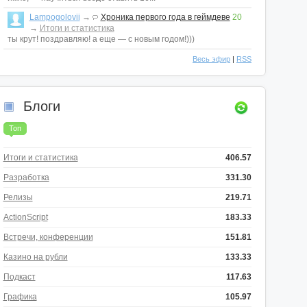
Lampogolovii
→
Хроника первого года в геймдеве
20
→
Итоги и статистика
ты крут! поздравляю! а еще — с новым годом!)))
Весь эфир
|
RSS
Блоги
Топ
Итоги и статистика
406.57
Разработка
331.30
Релизы
219.71
ActionScript
183.33
Встречи, конференции
151.81
Казино на рубли
133.33
Подкаст
117.63
Графика
105.97