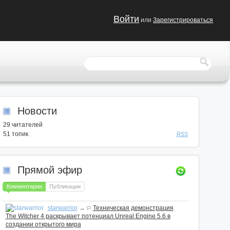
Войти
или
Зарегистрироваться
Новости
29
читателей
51 топик
RSS
Прямой эфир
Комментарии
Публикации
starwarrior
→
Техническая демонстрация
The Witcher 4 раскрывает потенциал Unreal Engine 5.6 в
создании открытого мира