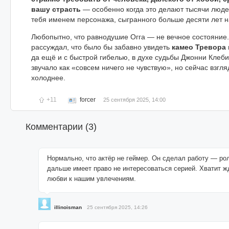
вашу страсть
— особенно когда это делают тысячи люде
тебя именем персонажа, сыгранного больше десяти лет н
Любопытно, что равнодушие Огга — не вечное состояние.
рассуждал, что было бы забавно увидеть
камео Тревора 
да ещё и с быстрой гибелью, в духе судьбы Джонни Клеби
звучало как «совсем ничего не чувствую», но сейчас взгля
холоднее.
+11
forcer
25 сентября 2025, 14:00
Комментарии (
3
)
Нормально, что актёр не геймер. Он сделал работу — рол
дальше имеет право не интересоваться серией. Хватит ж
любви к нашим увлечениям.
illinoisman
25 сентября 2025, 14:26