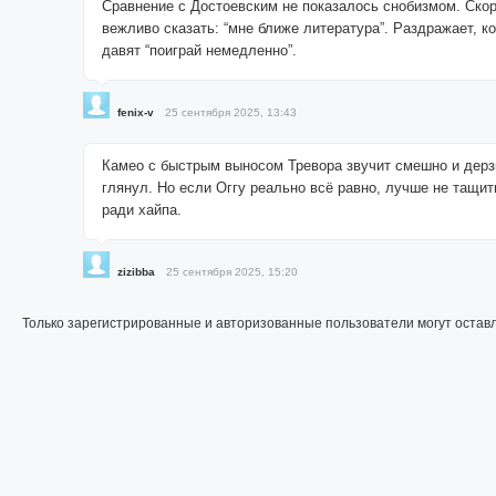
Сравнение с Достоевским не показалось снобизмом. Ско
вежливо сказать: “мне ближе литература”. Раздражает, к
давят “поиграй немедленно”.
fenix-v
25 сентября 2025, 13:43
Камео с быстрым выносом Тревора звучит смешно и дерз
глянул. Но если Оггу реально всё равно, лучше не тащит
ради хайпа.
zizibba
25 сентября 2025, 15:20
Только зарегистрированные и авторизованные пользователи могут остав