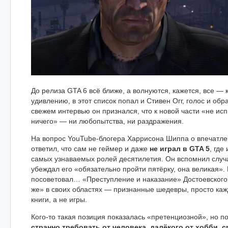
До релиза GTA 6 всё ближе, а волнуются, кажется, все — 
удивлению, в этот список попал и Стивен Огг, голос и обр
свежем интервью он признался, что к новой части «не и
ничего» — ни любопытства, ни раздражения.
На вопрос YouTube-блогера Харрисона Шиппа о впечатлен
ответил, что сам не геймер и даже
не играл в GTA 5
, где
самых узнаваемых ролей десятилетия. Он вспомнил случ
убеждал его «обязательно пройти пятёрку, она великая». 
посоветовал… «Преступление и наказание» Достоевского: 
же» в своих областях — признанные шедевры, просто каж
книги, а не игры.
Кого-то такая позиция показалась «претенциозной», но по
странно требовать от человека, далёкого от хобби, 