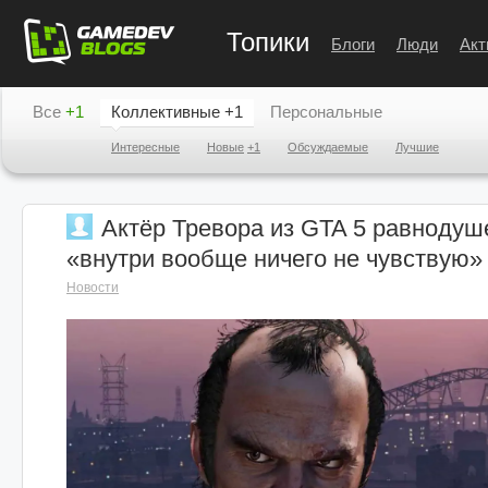
Топики
Блоги
Люди
Акт
Все
+1
Коллективные
+1
Персональные
Интересные
Новые
+1
Обсуждаемые
Лучшие
Актёр Тревора из GTA 5 равнодуш
«внутри вообще ничего не чувствую»
Новости