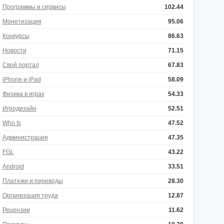
Программы и сервисы
102.44
Монетизация
95.06
Конкурсы
86.63
Новости
71.15
Свой портал
67.83
iPhone и iPad
58.09
Физика в играх
54.33
Игродизайн
52.51
Who Is
47.52
Администрация
47.35
FGL
43.22
Android
33.51
Платежи и переводы
28.30
Организация труда
12.87
Рецензии
11.62