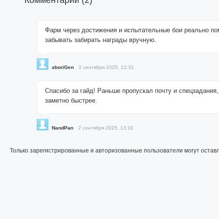
Комментарии (
2
)
Фарм через достижения и испытательные бои реально по
забывать забирать награды вручную.
aboriGen
2 сентября 2025, 12:31
Спасибо за гайд! Раньше пропускал почту и спецзадания,
заметно быстрее.
NandPan
2 сентября 2025, 13:10
Только зарегистрированные и авторизованные пользователи могут остав