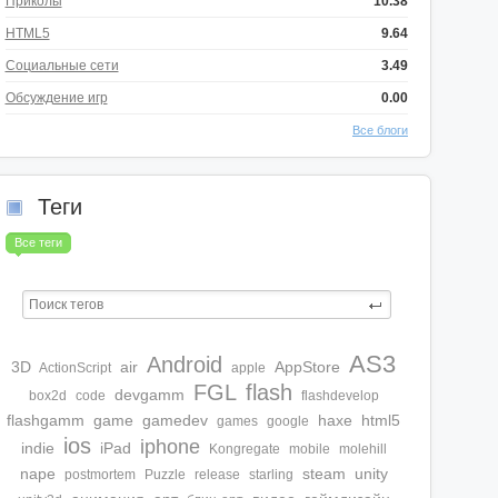
Приколы
10.38
HTML5
9.64
Социальные сети
3.49
Обсуждение игр
0.00
Все блоги
Теги
Все теги
AS3
Android
3D
air
AppStore
ActionScript
apple
FGL
flash
devgamm
box2d
code
flashdevelop
flashgamm
game
gamedev
haxe
html5
games
google
ios
iphone
indie
iPad
Kongregate
mobile
molehill
nape
steam
unity
postmortem
Puzzle
release
starling