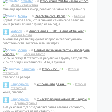
grmaster
→
Итоги конца 2014го - всего 2015го
26
→
Итоги и статистика
Мне еще нравится юмор, реально забавно всё сделано :)
Monax
→
Reach the core. Релиз
15
→
Релизы
Круто! Прикол в том, что я сначала сам по себе залип на
конге (кстати пришёл фичер на мыло), а...
krabboy
→
Armor Games → 2015 Game of the Year
9
→
Блог им. Rosso
А меня вот уже месяц мучает вопрос интеллектуальной
собственности. Костюмы в ваших играх...
Plorrin
→
Первые публичные тесты и последние
новости.
10
→
Блог им. Plorrin
Больше скажу. В статистике регулярно в группу заходят 20-
25% от общей численности. И то, в лучшем...
hanuman
→
Итоги - 2к15
11
→
Итоги и
статистика
Спасибо за репорт.
Lampogolovii
→
2015ый - что да как...
23
→
Итоги и
статистика
хе-хе, спасибо!
Lampogolovii
→
С наступающим новым 2016 годом!
8
→
Администрация
а-е! уж новый год! поздравляю! самая главная сложность,
имхо, — научиться везде ставить 16...