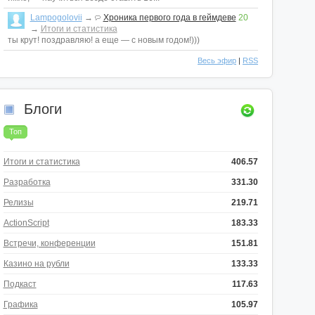
Lampogolovii
→
Хроника первого года в геймдеве
20
→
Итоги и статистика
ты крут! поздравляю! а еще — с новым годом!)))
Весь эфир
|
RSS
Блоги
Топ
Итоги и статистика
406.57
Разработка
331.30
Релизы
219.71
ActionScript
183.33
Встречи, конференции
151.81
Казино на рубли
133.33
Подкаст
117.63
Графика
105.97