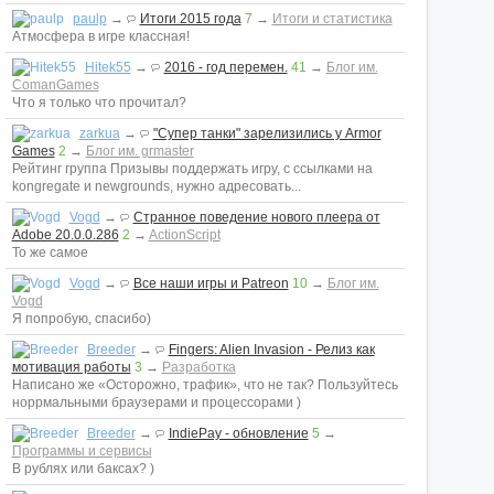
paulp
→
Итоги 2015 года
7
→
Итоги и статистика
Атмосфера в игре классная!
Hitek55
→
2016 - год перемен.
41
→
Блог им.
ComanGames
Что я только что прочитал?
zarkua
→
"Супер танки" зарелизились у Armor
Games
2
→
Блог им. grmaster
Рейтинг группа Призывы поддержать игру, с ссылками на
kongregate и newgrounds, нужно адресовать...
Vogd
→
Странное поведение нового плеера от
Adobe 20.0.0.286
2
→
ActionScript
То же самое
Vogd
→
Все наши игры и Patreon
10
→
Блог им.
Vogd
Я попробую, спасибо)
Breeder
→
Fingers: Alien Invasion - Релиз как
мотивация работы
3
→
Разработка
Написано же «Осторожно, трафик», что не так? Пользуйтесь
норрмальными браузерами и процессорами )
Breeder
→
IndiePay - обновление
5
→
Программы и сервисы
В рублях или баксах? )