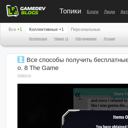
Топики
Блоги
Люди
Акт
Все
+1
Коллективные
+1
Персональные
Интересные
Новые
+1
Обсуждаемые
Лучшие
Все способы получить бесплатные
o. 8 The Game
Новости