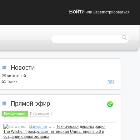
Войти
или
Зарегистрироваться
Новости
29
читателей
51 топик
RSS
Прямой эфир
Комментарии
Публикации
starwarrior
→
Техническая демонстрация
The Witcher 4 раскрывает потенциал Unreal Engine 5.6 в
создании открытого мира