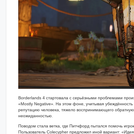
Borderlands 4 стартовала с серьёзными проблемами прои
«Mostly Negative». На этом фоне, учитывая убеждённость
репутацию человека, тяжело воспринимающего обратную св
неожиданностью.
Поводом стала ветка, где Питчфорд пытался помочь игр
Пользователь Colecypher предложил иной вариант: «Идея 