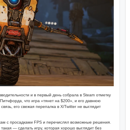
зводительности и в первый день собрала в Steam отметку
 Питчфорда, что игра «тянет на $200», и его давнюю
язь, его свежая перепалка в X/Twitter не выглядит
окам с просадками FPS и перечислял возможные решения.
такая — сделать игру, которая хорошо выглядит без