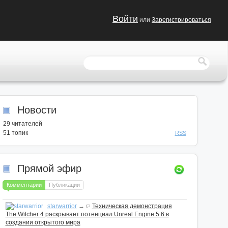
Войти
или
Зарегистрироваться
Новости
29
читателей
51 топик
RSS
Прямой эфир
Комментарии
Публикации
starwarrior
→
Техническая демонстрация
The Witcher 4 раскрывает потенциал Unreal Engine 5.6 в
создании открытого мира