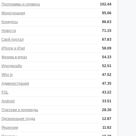
Программы и сервисы
102.44
Монетизация
95.06
Конкурсы
86.63
Новости
71.15
Свой портал
67.83
iPhone и iPad
58.09
Физика в играх
54.33
Игродизайн
52.51
Who Is
47.52
Администрация
47.35
FGL
43.22
Android
33.51
Платежи и переводы
28.30
Организация труда
12.87
Рецензии
11.62