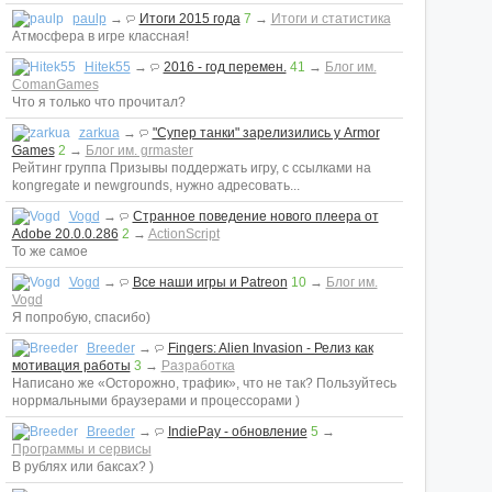
paulp
→
Итоги 2015 года
7
→
Итоги и статистика
Атмосфера в игре классная!
Hitek55
→
2016 - год перемен.
41
→
Блог им.
ComanGames
Что я только что прочитал?
zarkua
→
"Супер танки" зарелизились у Armor
Games
2
→
Блог им. grmaster
Рейтинг группа Призывы поддержать игру, с ссылками на
kongregate и newgrounds, нужно адресовать...
Vogd
→
Странное поведение нового плеера от
Adobe 20.0.0.286
2
→
ActionScript
То же самое
Vogd
→
Все наши игры и Patreon
10
→
Блог им.
Vogd
Я попробую, спасибо)
Breeder
→
Fingers: Alien Invasion - Релиз как
мотивация работы
3
→
Разработка
Написано же «Осторожно, трафик», что не так? Пользуйтесь
норрмальными браузерами и процессорами )
Breeder
→
IndiePay - обновление
5
→
Программы и сервисы
В рублях или баксах? )