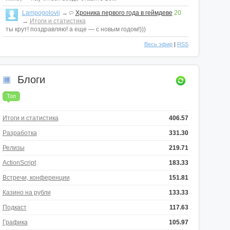
Lampogolovii
→
Хроника первого года в геймдеве
20
→
Итоги и статистика
ты крут! поздравляю! а еще — с новым годом!)))
Весь эфир
|
RSS
Блоги
Топ
Итоги и статистика
406.57
Разработка
331.30
Релизы
219.71
ActionScript
183.33
Встречи, конференции
151.81
Казино на рубли
133.33
Подкаст
117.63
Графика
105.97