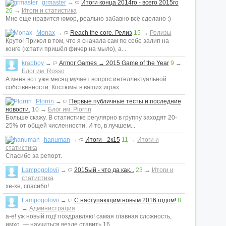
grmaster
→
Итоги конца 2014го - всего 2015го
26
→
Итоги и статистика
Мне еще нравится юмор, реально забавно всё сделано :)
Monax
→
Reach the core. Релиз
15
→
Релизы
Круто! Прикол в том, что я сначала сам по себе залип на
конге (кстати пришёл фичер на мыло), а...
krabboy
→
Armor Games → 2015 Game of the Year
9
→
Блог им. Rosso
А меня вот уже месяц мучает вопрос интеллектуальной
собственности. Костюмы в ваших играх...
Plorrin
→
Первые публичные тесты и последние
новости.
10
→
Блог им. Plorrin
Больше скажу. В статистике регулярно в группу заходят 20-
25% от общей численности. И то, в лучшем...
hanuman
→
Итоги - 2к15
11
→
Итоги и
статистика
Спасибо за репорт.
Lampogolovii
→
2015ый - что да как...
23
→
Итоги и
статистика
хе-хе, спасибо!
Lampogolovii
→
С наступающим новым 2016 годом!
8
→
Администрация
а-е! уж новый год! поздравляю! самая главная сложность,
имхо, — научиться везде ставить 16...