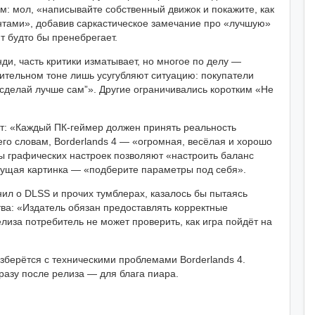
: мол, «написывайте собственный движок и покажите, как
нтами», добавив саркастическое замечание про «лучшую»
нт будто бы пренебрегает.
ди, часть критики изматывает, но многое по делу —
ительном тоне лишь усугубляют ситуацию: покупатели
“сделай лучше сам”». Другие ограничивались коротким «Не
т: «Каждый ПК-геймер должен принять реальность
его словам, Borderlands 4 — «огромная, весёлая и хорошо
ы графических настроек позволяют «настроить баланс
кущая картинка — «подберите параметры под себя».
мнил о DLSS и прочих тумблерах, казалось бы пытаясь
тва: «Издатель обязан предоставлять корректные
иза потребитель не может проверить, как игра пойдёт на
зберётся с техническими проблемами Borderlands 4.
сразу после релиза — для блага пиара.