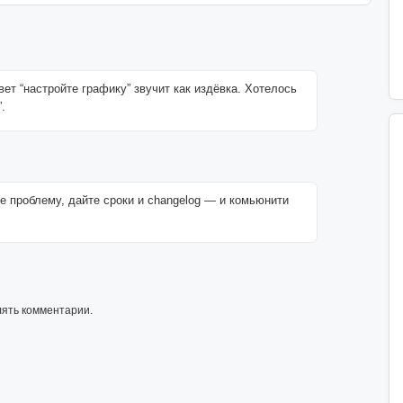
вет “настройте графику” звучит как издёвка. Хотелось
.
те проблему, дайте сроки и changelog — и комьюнити
лять комментарии.