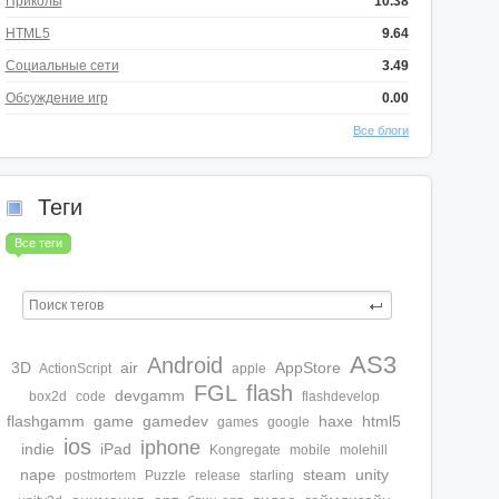
Приколы
10.38
HTML5
9.64
Социальные сети
3.49
Обсуждение игр
0.00
Все блоги
Теги
Все теги
AS3
Android
3D
air
AppStore
ActionScript
apple
FGL
flash
devgamm
box2d
code
flashdevelop
flashgamm
game
gamedev
haxe
html5
games
google
ios
iphone
indie
iPad
Kongregate
mobile
molehill
nape
steam
unity
postmortem
Puzzle
release
starling