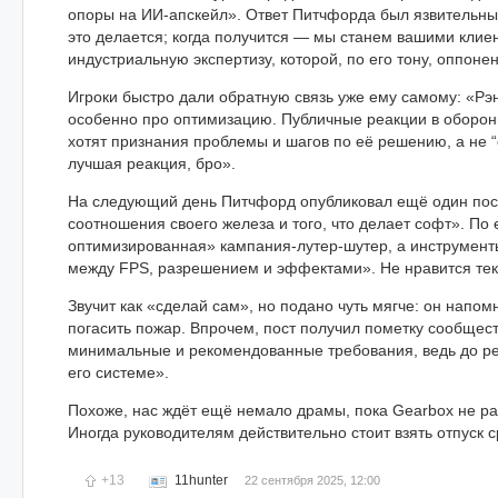
опоры на ИИ-апскейл». Ответ Питчфорда был язвительным
это делается; когда получится — мы станем вашими клие
индустриальную экспертизу, которой, по его тону, оппоне
Игроки быстро дали обратную связь уже ему самому: «Рэн
особенно про оптимизацию. Публичные реакции в оборон
хотят признания проблемы и шагов по её решению, а не 
лучшая реакция, бро».
На следующий день Питчфорд опубликовал ещё один пос
соотношения своего железа и того, что делает софт». По 
оптимизированная» кампания-лутер-шутер, а инструмент
между FPS, разрешением и эффектами». Не нравится те
Звучит как «сделай сам», но подано чуть мягче: он напо
погасить пожар. Впрочем, пост получил пометку сообщес
минимальные и рекомендованные требования, ведь до рел
его системе».
Похоже, нас ждёт ещё немало драмы, пока Gearbox не ра
Иногда руководителям действительно стоит взять отпуск 
+13
11hunter
22 сентября 2025, 12:00