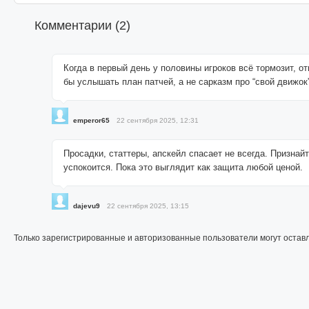
Комментарии (
2
)
Когда в первый день у половины игроков всё тормозит, от
бы услышать план патчей, а не сарказм про “свой движок”
emperor65
22 сентября 2025, 12:31
Просадки, статтеры, апскейл спасает не всегда. Признай
успокоится. Пока это выглядит как защита любой ценой.
dajevu9
22 сентября 2025, 13:15
Только зарегистрированные и авторизованные пользователи могут остав