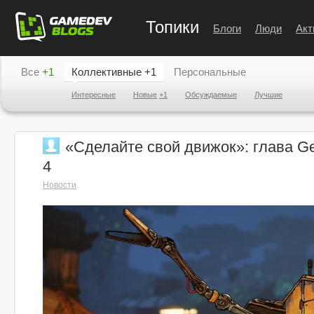
Топики
Блоги
Люди
Акт
Все
+1
Коллективные
+1
Персональные
Интересные
Новые
+1
Обсуждаемые
Лучшие
«Сделайте свой движок»: глава Ge
4
Новости