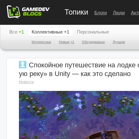
Топики
Блоги
Люди
Акт
Все
+1
Коллективные
+1
Персональные
Интересные
Новые
+1
Обсуждаемые
Лучшие
Спокойное путешествие на лодке 
ую реку» в Unity — как это сделано
Новости