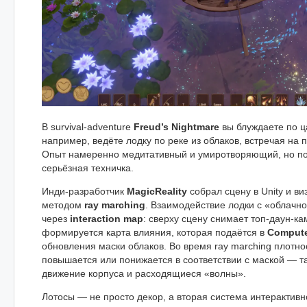
В survival-adventure
Freud’s Nightmare
вы блуждаете по ца
например, ведёте лодку по реке из облаков, встречая на 
Опыт намеренно медитативный и умиротворяющий, но п
серьёзная техничка.
Инди-разработчик
MagicReality
собрал сцену в Unity и в
методом
ray marching
. Взаимодействие лодки с «облачн
через
interaction map
: сверху сцену снимает топ-даун-ка
формируется карта влияния, которая подаётся в
Compute
обновления маски облаков. Во время ray marching плотно
повышается или понижается в соответствии с маской — та
движение корпуса и расходящиеся «волны».
Лотосы — не просто декор, а вторая система интерактивн