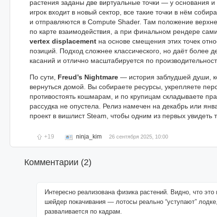
растения заданы две виртуальные точки — у основания и 
игрок входит в новый сектор, все такие точки в нём собир
и отправляются в Compute Shader. Там положение верхне
по карте взаимодействия, а при финальном рендере сам
vertex displacement
на основе смещения этих точек отно
позиций. Подход сложнее классического, но даёт более 
касаний и отлично масштабируется по производительност
По сути,
Freud’s Nightmare
— история заблудшей души, к
вернуться домой. Вы собираете ресурсы, укрепляете пер
противостоять кошмарам, и по крупицам складываете пра
рассудка не опустела. Релиз намечен на декабрь или ян
проект в вишлист Steam, чтобы одним из первых увидеть т
+19
ninja_kim
26 сентября 2025, 10:00
Комментарии (
2
)
Интересно реализована физика растений. Видно, что это 
шейдер покачивания — лотосы реально “уступают” лодке,
разваливается по кадрам.