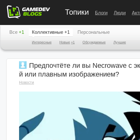
Топики
Блоги
Люди
Акт
Все
+1
Коллективные
+1
Персональные
Интересные
Новые
+1
Обсуждаемые
Лучшие
Предпочтёте ли вы Necrowave с э
й или плавным изображением?
Новости