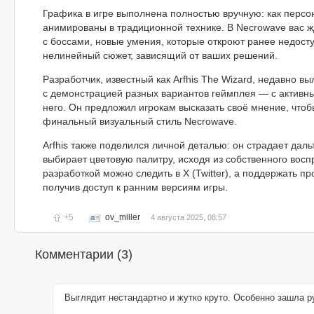
Графика в игре выполнена полностью вручную: как персон
анимированы в традиционной технике. В Necrowave вас 
с боссами, новые умения, которые откроют ранее недосту
нелинейный сюжет, зависящий от ваших решений.
Разработчик, известный как Arfhis The Wizard, недавно в
с демонстрацией разных вариантов геймплея — с активн
него. Он предложил игрокам высказать своё мнение, что
финальный визуальный стиль Necrowave.
Arfhis также поделился личной деталью: он страдает дал
выбирает цветовую палитру, исходя из собственного восп
разработкой можно следить в X (Twitter), а поддержать пр
получив доступ к ранним версиям игры.
+5
ov_miller
4 августа 2025, 08:57
Комментарии (
3
)
Выглядит нестандартно и жутко круто. Особенно зашла р