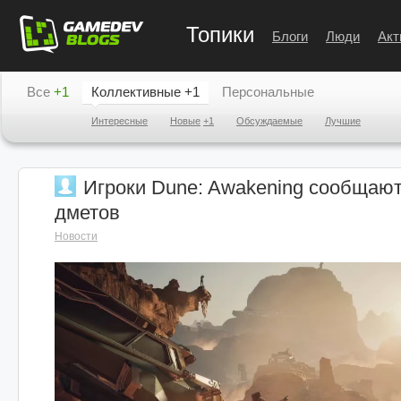
Топики
Блоги
Люди
Акт
Все
+1
Коллективные
+1
Персональные
Интересные
Новые
+1
Обсуждаемые
Лучшие
Игроки Dune: Awakening сообщают
дметов
Новости