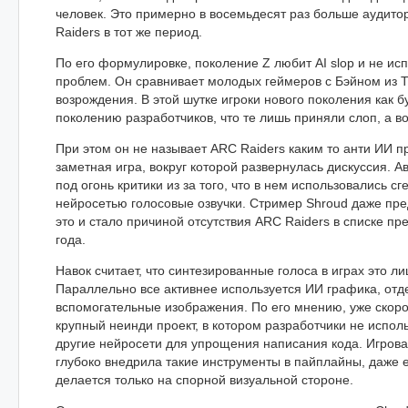
человек. Это примерно в восемьдесят раз больше аудит
Raiders в тот же период.
По его формулировке, поколение Z любит AI slop и не ис
проблем. Он сравнивает молодых геймеров с Бэйном из 
возрождения. В этой шутке игроки нового поколения как 
поколению разработчиков, что те лишь приняли слоп, а во
При этом он не называет ARC Raiders каким то анти ИИ п
заметная игра, вокруг которой развернулась дискуссия. А
под огонь критики из за того, что в нем использовались 
нейросетью голосовые озвучки. Стример Shroud даже пр
это и стало причиной отсутствия ARC Raiders в списке пр
года.
Навок считает, что синтезированные голоса в играх это ли
Параллельно все активнее используется ИИ графика, отд
вспомогательные изображения. По его мнению, уже скоро
крупный неинди проект, в котором разработчики не испол
другие нейросети для упрощения написания кода. Игрова
глубоко внедрила такие инструменты в пайплайны, даже 
делается только на спорной визуальной стороне.