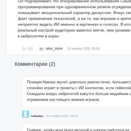
Он подчеркивает, что игнорирование использования Clau
программировании при одновременном резком осуждении
показывает эмоциональный характер дискуссии. Фокус с
факт применения технологий, а на то, как игрокам и крит
неприятно видеть ИИ именно в картинках и голосах. В ит
реальный настрой аудитории заметно мягче, чем громкие 
к нейросетям в играх.
+10
alex_more
20 ноября 2025, 08:00
Комментарии (
2
)
Позиция Навока звучит довольно реалистично, большинс
спокойно играет в проекты с ИИ контентом, если геймпле
Скандалы вокруг нейросетей кажутся больше медийным 
отражением настоящего мнения игроков.
valladan
20 ноября 2025, 09:34
Главное, чтобы игра была веселой и хорошо работала на