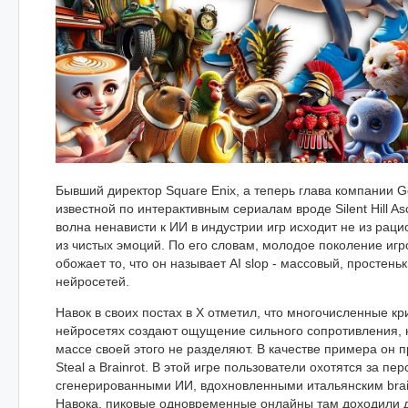
Бывший директор Square Enix, а теперь глава компании G
известной по интерактивным сериалам вроде Silent Hill Asc
волна ненависти к ИИ в индустрии игр исходит не из рац
из чистых эмоций. По его словам, молодое поколение игр
обожает то, что он называет AI slop - массовый, простень
нейросетей.
Навок в своих постах в X отметил, что многочисленные кр
нейросетях создают ощущение сильного сопротивления, 
массе своей этого не разделяют. В качестве примера он п
Steal a Brainrot. В этой игре пользователи охотятся за пе
сгенерированными ИИ, вдохновленными итальянским brai
Навока, пиковые одновременные онлайны там доходили 