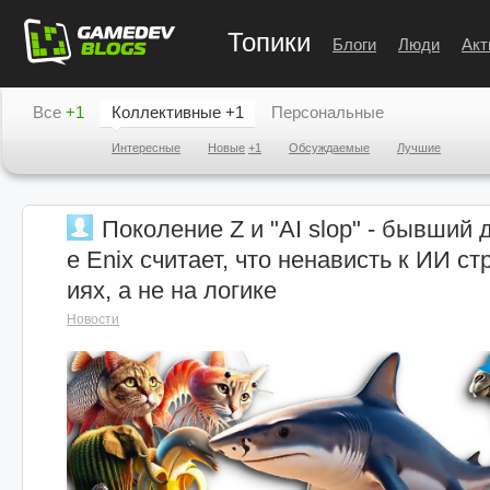
Топики
Блоги
Люди
Акт
Все
+1
Коллективные
+1
Персональные
Интересные
Новые
+1
Обсуждаемые
Лучшие
Поколение Z и "AI slop" - бывший 
e Enix считает, что ненависть к ИИ с
иях, а не на логике
Новости