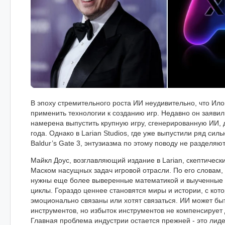
В эпоху стремительного роста ИИ неудивительно, что Ил
применить технологии к созданию игр. Недавно он заявил,
намерена выпустить крупную игру, сгенерированную ИИ,
года. Однако в Larian Studios, где уже выпустили ряд сил
Baldur’s Gate 3, энтузиазма по этому поводу не разделяют
Майкл Доус, возглавляющий издание в Larian, скептичес
Маском насущных задач игровой отрасли. По его словам,
нужны еще более выверенные математикой и выученные 
циклы. Гораздо ценнее становятся миры и истории, с ко
эмоционально связаны или хотят связаться. ИИ может бы
инструментов, но избыток инструментов не компенсирует 
Главная проблема индустрии остается прежней - это лиде