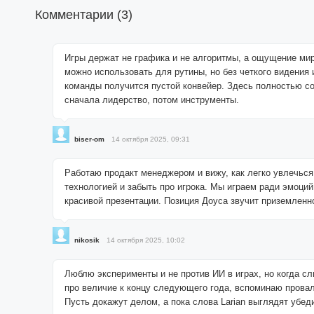
Комментарии (
3
)
Игры держат не графика и не алгоритмы, а ощущение мир
можно использовать для рутины, но без четкого видения 
команды получится пустой конвейер. Здесь полностью сог
сначала лидерство, потом инструменты.
biser-om
14 октября 2025, 09:31
Работаю продакт менеджером и вижу, как легко увлечьс
технологией и забыть про игрока. Мы играем ради эмоций
красивой презентации. Позиция Доуса звучит приземленно
nikosik
14 октября 2025, 10:02
Люблю эксперименты и не против ИИ в играх, но когда 
про величие к концу следующего года, вспоминаю прова
Пусть докажут делом, а пока слова Larian выглядят убед