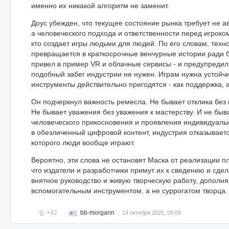
именно их никакой алгоритм не заменит.
Доус убежден, что текущее состояние рынка требует не 
а человеческого подхода и ответственности перед игроком
кто создает игры людьми для людей. По его словам, техн
превращается в краткосрочные венчурные истории ради б
привел в пример VR и облачные сервисы - и предупредил
подобный забег индустрии не нужен. Играм нужна устойчив
инструменты действительно пригодятся - как поддержка, 
Он подчеркнул важность ремесла. Не бывает отклика без
Не бывает уважения без уважения к мастерству. И не быв
человеческого прикосновения и проявления индивидуаль
в обезличенный цифровой контент, индустрия отказываетс
которого люди вообще играют.
Вероятно, эти слова не остановят Маска от реализации п
что издатели и разработчики примут их к сведению и сдел
внятное руководство и живую творческую работу, дополня
вспомогательным инструментом, а не суррогатом творца.
+42
bb-morgann
14 октября 2025, 09:00