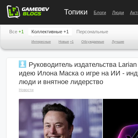
Топики
Блоги
Люди
Акт
Все
+1
Коллективные
+1
Персональные
Интересные
Новые
+1
Обсуждаемые
Лучшие
Руководитель издательства Larian
идею Илона Маска о игре на ИИ - ин
люди и внятное лидерство
Новости