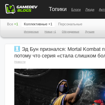
Топики
Блоги
Люди
Акт
Все
+1
Коллективные
+1
Персональные
Интересные
Новые
+1
Обсуждаемые
Лучшие
Эд Бун признался: Mortal Kombat 
потому что серия «стала слишком б
Новости