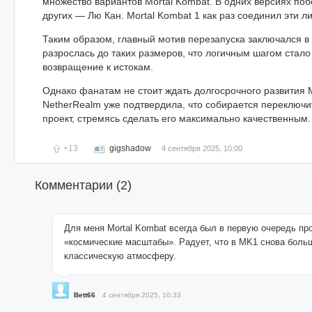
множество вариантов Mortal Kombat. В одних версиях поб
других — Лю Кан. Mortal Kombat 1 как раз соединил эти л
Таким образом, главный мотив перезапуска заключался в 
разрослась до таких размеров, что логичным шагом стало
возвращение к истокам.
Однако фанатам не стоит ждать долгосрочного развития 
NetherRealm уже подтвердила, что собирается переключи
проект, стремясь сделать его максимально качественным.
+13
gigshadow
4 сентября 2025, 10:00
Комментарии (
2
)
Для меня Mortal Kombat всегда был в первую очередь про
«космические масштабы». Радует, что в MK1 снова больш
классическую атмосферу.
Bett66
4 сентября 2025, 10:33