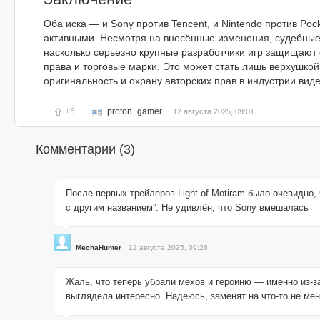
Оба иска — и Sony против Tencent, и Nintendo против Poc
активными. Несмотря на внесённые изменения, судебные
насколько серьезно крупные разработчики игр защищают
права и торговые марки. Это может стать лишь верхушкой
оригинальность и охрану авторских прав в индустрии виде
+5
proton_gamer
12 августа 2025, 09:01
Комментарии (
3
)
После первых трейлеров Light of Motiram было очевидно, ч
с другим названием”. Не удивлён, что Sony вмешалась
MechaHunter
12 августа 2025, 09:26
Жаль, что теперь убрали мехов и героиню — именно из-за
выглядела интересно. Надеюсь, заменят на что-то не мен