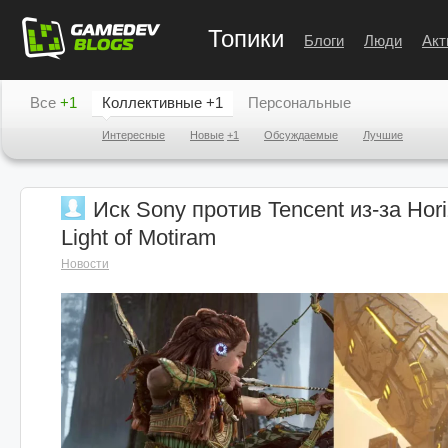
Топики
Блоги
Люди
Акт
Все
+1
Коллективные
+1
Персональные
Интересные
Новые
+1
Обсуждаемые
Лучшие
Иск Sony против Tencent из-за Hor
Light of Motiram
Новости