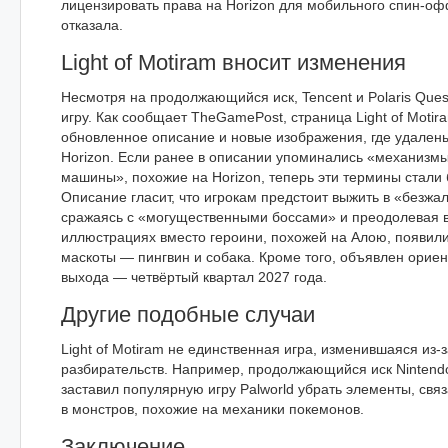
лицензировать права на Horizon для мобильного спин-офф
отказала.
Light of Motiram вносит изменения
Несмотря на продолжающийся иск, Tencent и Polaris Ques
игру. Как сообщает TheGamePost, страница Light of Motir
обновленное описание и новые изображения, где удален
Horizon. Если ранее в описании упоминались «механизмы
машины», похожие на Horizon, теперь эти термины стал
Описание гласит, что игрокам предстоит выжить в «безжа
сражаясь с «могущественными боссами» и преодолевая 
иллюстрациях вместо героини, похожей на Алою, появил
маскоты — пингвин и собака. Кроме того, объявлен орие
выхода — четвёртый квартал 2027 года.
Другие подобные случаи
Light of Motiram не единственная игра, изменившаяся из-
разбирательств. Например, продолжающийся иск Nintendo
заставил популярную игру Palworld убрать элементы, свя
в монстров, похожие на механики покемонов.
Заключение