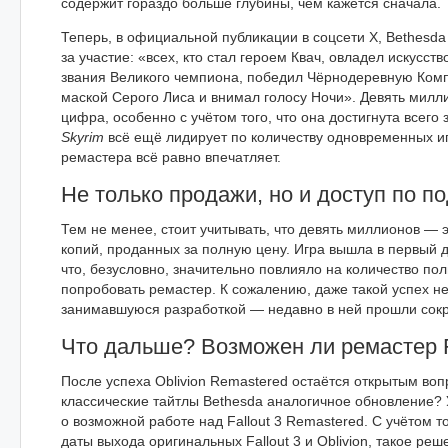
содержит гораздо больше глубины, чем кажется сначала.
Теперь, в официальной публикации в соцсети X, Bethesda
за участие: «всех, кто стал героем Квач, овладел искусст
звания Великого чемпиона, победил Чёрнодеревную Ком
маской Серого Лиса и внимал голосу Ночи». Девять мил
цифра, особенно с учётом того, что она достигнута всего 
Skyrim
всё ещё лидирует по количеству одновременных иг
ремастера всё равно впечатляет.
Не только продажи, но и доступ по п
Тем не менее, стоит учитывать, что девять миллионов — э
копий, проданных за полную цену. Игра вышла в первый 
что, безусловно, значительно повлияло на количество по
попробовать ремастер. К сожалению, даже такой успех не 
занимавшуюся разработкой — недавно в ней прошли сок
Что дальше? Возможен ли ремастер F
После успеха Oblivion Remastered остаётся открытым воп
классические тайтлы Bethesda аналогичное обновление? 
о возможной работе над Fallout 3 Remastered. С учётом то
даты выхода оригинальных Fallout 3 и Oblivion, такое ре