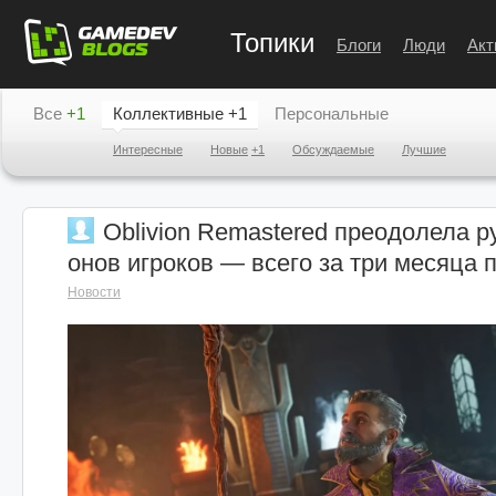
Топики
Блоги
Люди
Акт
Все
+1
Коллективные
+1
Персональные
Интересные
Новые
+1
Обсуждаемые
Лучшие
Oblivion Remastered преодолела р
онов игроков — всего за три месяца 
Новости