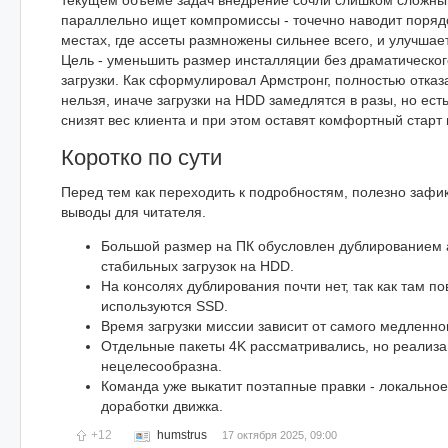
текущем объеме задач внедрение сочли слишком сложны
параллельно ищет компромиссы - точечно наводит поряд
местах, где ассеты размножены сильнее всего, и улучшае
Цель - уменьшить размер инсталляции без драматическог
загрузки. Как сформулировал Армстронг, полностью отказ
нельзя, иначе загрузки на HDD замедлятся в разы, но ест
снизят вес клиента и при этом оставят комфортный старт
Коротко по сути
Перед тем как переходить к подробностям, полезно зафи
выводы для читателя.
Большой размер на ПК обусловлен дублированием 
стабильных загрузок на HDD.
На консолях дублирования почти нет, так как там п
используются SSD.
Время загрузки миссии зависит от самого медленног
Отдельные пакеты 4K рассматривались, но реализа
нецелесообразна.
Команда уже выкатит поэтапные правки - локальное
доработки движка.
+12
humstrus
17 октября 2025, 09:00