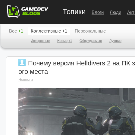
Топики
Блоги
Люди
Акт
Все
+1
Коллективные
+1
Персональные
Интересные
Новые
+1
Обсуждаемые
Лучшие
Почему версия Helldivers 2 на ПК 
ого места
Новости