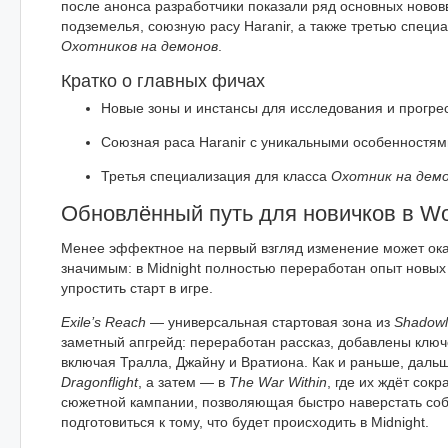
после анонса разработчики показали ряд основных новов
подземелья, союзную расу Haranir, а также третью специ
Охотников на демонов
.
Кратко о главных фичах
Новые зоны и инстансы для исследования и прогре
Союзная раса Haranir с уникальными особенностям
Третья специализация для класса
Охотник на дем
Обновлённый путь для новичков в Wo
Менее эффектное на первый взгляд изменение может ок
значимым: в Midnight полностью переработан опыт новых 
упростить старт в игре.
Exile’s Reach
— универсальная стартовая зона из
Shadow
заметный апгрейд: переработан рассказ, добавлены ключ
включая Тралла, Джайну и Вратиона. Как и раньше, дальш
Dragonflight
, а затем — в
The War Within
, где их ждёт сок
сюжетной кампании, позволяющая быстро наверстать соб
подготовиться к тому, что будет происходить в Midnight.