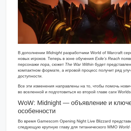
В дополнении
Midnight
разработчики World of Warcraft се
новых игроков. Теперь в зоне обучения
Exile’s Reach
появ
персонажи лора, сюжет
The War Within
будет представлен
компактном формате, а игровой процесс получит ряд ул
доступности.
Все эти изменения направлены на то, чтобы помочь нови
во вселенной и подготовиться ко второй главе саги Worlds
WoW: Midnight — объявление и ключ
особенности
Во время Gamescom Opening Night Live Blizzard представ
следующую крупную главу для титанического MMO
World 