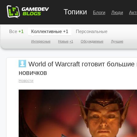
Топики
Блоги
Люди
Акт
Все
+1
Коллективные
+1
Персональные
Интересные
Новые
+1
Обсуждаемые
Лучшие
World of Warcraft готовит больши
новичков
Новости