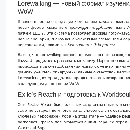
Lorewalking — новый формат изучени
WoW
В видео и постах о грядущих изменениях также упоминае
новый формат сюжетного прохождения, добавленный в
W
патчем 11.1.7. Эта система позволяет игрокам погружаться
новые сценарии, знакомясь с ключевыми элементами ло
персонажами, такими как
Ксал'атат
и
Эфириалы
.
Важно, что Lorewalking встроен прямо в опыт новичков, ч
Blizzard продолжать развивать механику. Вероятнее всег
происходить за счёт добавления новых сюжетных линий 
файлах уже были обнаружены данные о квестовой цепочке
Lorewalking, которая должна предшествовать возвращени
в следующем дополнении WoW.
Exile’s Reach и подготовка к Worldsou
Хотя
Exile’s Reach
был полезным стартовым опытом в своё
заметно устарел, во многом из-за слабой связи с остальн
ключевых персонажей лора на этом этапе — удачное реш
позволяет игрокам познакомиться с ними заранее перед 
Worldsoul Saga.