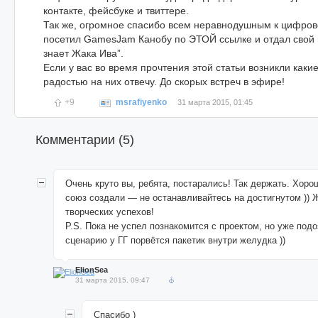
контакте, фейсбуке и твиттере.
Так же, огромное спасибо всем неравнодушным к цифрово
посетил GamesJam Канобу по ЭТОЙ ссылке и отдал свой г
знает Жака Ива”.
Если у вас во время прочтения этой статьи возникли каки
радостью на них отвечу. До скорых встреч в эфире!
+9
msrafiyenko
31 марта 2015, 01:45
Комментарии (
5
)
Очень круто вы, ребята, постарались! Так держать. Хоро
союз создали — не останавливайтесь на достигнутом ))
творческих успехов!
P.S. Пока не успел познакомится с проектом, но уже под
сценарию у ГГ порвётся пакетик внутри желудка ))
ElionSea
31 марта 2015, 09:47
Спасибо )