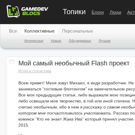
Топики
Блоги
Люди
Акт
Все
Коллективные
Персональные
Интересные
Новые
Обсуждаемые
Лучшие
Мой самый необычный Flash проект
Итоги и статистика
Всем привет! Меня зовут Михаил, я инди разработчик. Не
заниматься “гостевым блоггингом” на замечательном рес
Все мои предыдущие статьи, либо выражали мою позицию
либо освещали мое творчество, в той или иной степени. Н
считаю необычным, ибо в нем
я расскажу о самом необы
котором мне посчастливилось участвовать
. Рассказ п
комиксе “Кто не знает Жака Ива” который принял участи
2015.