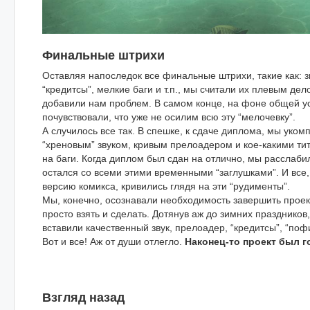
Финальные штрихи
Оставляя напоследок все финальные штрихи, такие как: з
“кредитсы”, мелкие баги и т.п., мы считали их плевым дело
добавили нам проблем. В самом конце, на фоне общей у
почувствовали, что уже не осилим всю эту “мелочевку”.
А случилось все так. В спешке, к сдаче диплома, мы уко
“хреновым” звуком, кривым прелоадером и кое-какими ти
на баги. Когда диплом был сдан на отлично, мы расслабил
остался со всеми этими временными “заглушками”. И все
версию комикса, кривились глядя на эти “рудименты”.
Мы, конечно, осознавали необходимость завершить проек
просто взять и сделать. Дотянув аж до зимних праздников
вставили качественный звук, прелоадер, “кредитсы”, “поф
Вот и все! Аж от души отлегло.
Наконец-то проект был г
Взгляд назад