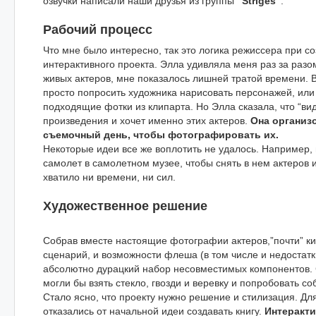
озвучки написали наши друзья из группы
“Striges”
.
Рабочий процесс
Что мне было интересно, так это логика режиссера при с
интерактивного проекта. Элла удивляла меня раз за раз
живых актеров, мне показалось лишней тратой времени. В
просто попросить художника нарисовать персонажей, или
подходящие фотки из клипарта. Но Элла сказала, что “вид
произведения и хочет именно этих актеров.
Она организ
съемочный день, чтобы фотографировать их.
Некоторые идеи все же воплотить не удалось. Например,
самолет в самолетном музее, чтобы снять в нем актеров и
хватило ни времени, ни сил.
Художественное решение
Собрав вместе настоящие фотографии актеров,”почти” к
сценарий, и возможности флеша (в том числе и недостат
абсолютно дурацкий набор несовместимых компонентов. 
могли бы взять стекло, гвозди и веревку и попробовать соб
Стало ясно, что проекту нужно решение и стилизация. Дл
отказались от начальной идеи создавать книгу.
Интеракти