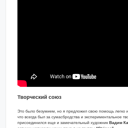
Творческий союз
Это было безумием, но я предложил свою помощь легко и
что всегда был за сумасбродства и экспериментальное тв
присоединился еще и замечательный художник
Вадим К