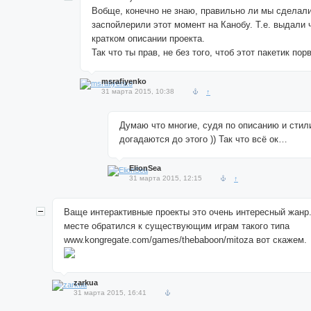
Вобще, конечно не знаю, правильно ли мы сделали
заспойлерили этот момент на Канобу. Т.е. выдали 
кратком описании проекта.
Так что ты прав, не без того, чтоб этот пакетик порв
msrafiyenko
31 марта 2015, 10:38
↑
Думаю что многие, судя по описанию и стил
догадаются до этого )) Так что всё ок…
ElionSea
31 марта 2015, 12:15
↑
Ваще интерактивные проекты это очень интересный жанр.
месте обратился к существующим играм такого типа
www.kongregate.com/games/thebaboon/mitoza вот скажем.
zarkua
31 марта 2015, 16:41