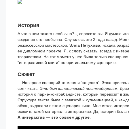
История
А что в нем такого необычно? -, спросите вы. Я думаю что
создания его необычна. Случилось это 2 года назад. Моя
режиссерской мастерской,
Элла Петухова
, искала разра
ее дипломном проекте. Я, к слову сказать, всегда с интер
творчеством. На тот момент у нее была только сценарная
“интерактивной книги” по оригинальному сценарию.
Сюжет
Наверное сценарий то меня и “зацепил”. Элла прислала
сел читать.
Это был канонический постмодернизм.
Дово
история о парне-контрабандисте, который перевозит в же
Структура текста была с завязкой и кульминацией, и кажд
абзац выдавали в этом сценарии кино. Мне стало интерес
освоить такой материал в интерактиве. Да, история была 
А интерактив — это совсем другое.