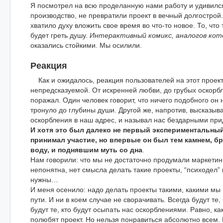
Я посмотрел на всю проделанную нами работу и удивился
производство, не превратили проект в вечный долгострой
хватило духу вложить свое время во что-то новое. То, что 
будет греть душу.
Интерактивный комикс, аналогов кот
оказались стойкими. Мы осилили.
Реакция
Как и ожидалось, реакция пользователей на этот проек
непредсказуемой. От искренней любви, до грубых оскорб
поражал. Один человек говорит, что ничего подобного он н
тронуло до глубины души. Другой же, напротив, высказыв
оскорбления в наш адрес, и называл нас бездарными при
И хотя это был далеко не первый экспериментальный 
принимал участие, но впервые он был тем камнем, 
воду, и поднявшим муть со дна
.
Нам говорили: что мы не достаточно продумали маркетинг
непонятна, нет смысла делать такие проекты, “психодел” 
нужны…
И меня осенило: надо делать проекты такими, какими мы
пути. И ни в коем случае не сворачивать. Всегда будут те, 
будут те, кто будут осыпать нас оскорблениями. Равно, как 
полюбят проект. Но нельзя понравиться абсолютно всем. 