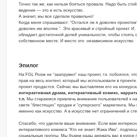
Точно так же, как нельзя бояться провала. Надо быть сто
видение — это и есть искусство.
А значит, мы все сделали правильно!
Когда меня спрашивают: “Остался ли я доволен проектом?
доволен им вполне.”. Это красивый и стройный проект. И, 
обладает достаточной долей уникальности, чтобы стоять 
собственном месте. И место это: независимое искусство.
Эпилог
На FGL Розэк не “заапрувил” наш проект, т.к. побоялся, чт
прав на весь контент, который мы использовали в проекте.
проект продастся. Сейчас мы выставляем его на конкурса
интерактивная драма, интерактивный комикс, наррат
т.п.
Мы стараемся привлечь внимание пользователей к наш
свете “блестящих” продаж и “суперского” маркетинга. Мы
именно как искусство. А в искусстве нет ограничений и ст
Спасибо, что уделили ваше внимание. Если вам интерес
интерактивного комикса “Кто не знает Жака Ива”, подпис
социальные группы. Мы будем рады держать вас в курсе 