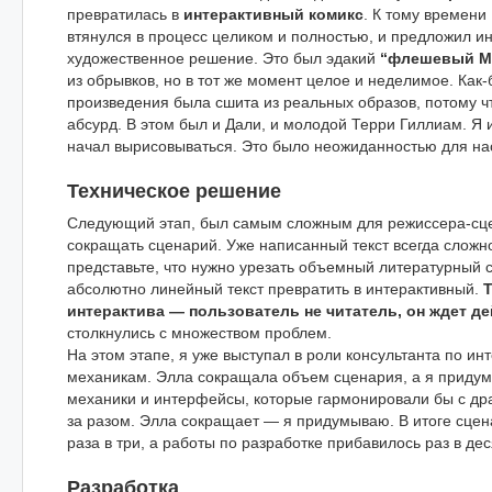
превратилась в
интерактивный комикс
. К тому времени
втянулся в процесс целиком и полностью, и предложил и
художественное решение. Это был эдакий
“флешевый М
из обрывков, но в тот же момент целое и неделимое. Как-
произведения была сшита из реальных образов, потому чт
абсурд. В этом был и Дали, и молодой Терри Гиллиам. Я и
начал вырисовываться. Это было неожиданностью для нас
Техническое решение
Следующий этап, был самым сложным для режиссера-сц
сокращать сценарий. Уже написанный текст всегда сложн
представьте, что нужно урезать объемный литературный 
абсолютно линейный текст превратить в интерактивный.
Т
интерактива — пользователь не читатель, он ждет де
столкнулись с множеством проблем.
На этом этапе, я уже выступал в роли консультанта по и
механикам. Элла сокращала объем сценария, а я приду
механики и интерфейсы, которые гармонировали бы с дра
за разом. Элла сокращает — я придумываю. В итоге сце
раза в три, а работы по разработке прибавилось раз в дес
Разработка