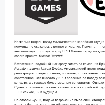
Несколько недель назад малоизвестная корейская студия
неожиданно оказалась в центре внимания. Причина — по
англоязычную торговую марку
EPID Games
перед междун
своего проекта
Trickcal Re:VIVE
.
Естественно, подобный шаг сразу заметила компания
Epi
Fortnite
и движку
Unreal Engine
. Американский гигант под
регистрацию товарного знака, посчитав, что название сл
собственное. Это вызвало у EPID опасения по поводу во
конфликта с гораздо более мощным соперником. Однако 
Суини официально заявил: никаких исков к корейской сту
— ни сейчас, ни в будущем.
По словам Суини, подача возражения была лишь стандар
защиты бренда: компании обязаны указывать на риск пут