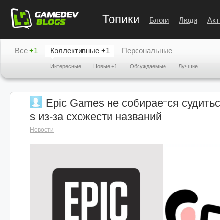
Топики
Блоги
Люди
Акт
Все
+1
Коллективные
+1
Персональные
Интересные
Новые
+1
Обсуждаемые
Лучшие
Epic Games не собирается судить
s из-за схожести названий
Новости