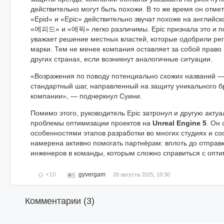
действительно могут быть похожи. В то же время он отме
«Epid» и «Epic» действительно звучат похоже на английск
«에피드» и «에픽» легко различимы. Epic признала это и по
уважает решение местных властей, которые одобрили ре
марки. Тем не менее компания оставляет за собой право
других странах, если возникнут аналогичные ситуации.
«Возражения по поводу потенциально схожих названий —
стандартный шаг, направленный на защиту уникального б
компании», — подчеркнул Суини.
Помимо этого, руководитель Epic затронул и другую акту
проблемы оптимизации проектов на
Unreal Engine 5
. Он 
особенностями этапов разработки во многих студиях и со
намерена активно помогать партнёрам: вплоть до отправ
инженеров в команды, которым сложно справиться с опти
+10
gyvergam
28 августа 2025, 10:30
Комментарии (
3
)