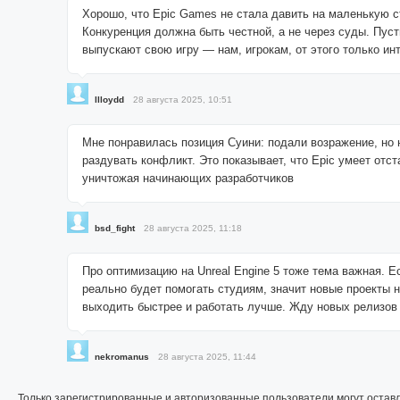
Хорошо, что Epic Games не стала давить на маленькую 
Конкуренция должна быть честной, а не через суды. Пус
выпускают свою игру — нам, игрокам, от этого только ин
llloydd
28 августа 2025, 10:51
Мне понравилась позиция Суини: подали возражение, но 
раздувать конфликт. Это показывает, что Epic умеет отст
уничтожая начинающих разработчиков
bsd_fight
28 августа 2025, 11:18
Про оптимизацию на Unreal Engine 5 тоже тема важная. Е
реально будет помогать студиям, значит новые проекты 
выходить быстрее и работать лучше. Жду новых релизов
nekromanus
28 августа 2025, 11:44
Только зарегистрированные и авторизованные пользователи могут остав