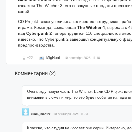
касается The Witcher 3, его совокупные продажи превыси
копий.
CD Projekt также увеличила количество сотрудников, ра
играми. Команда, создающая
The Witcher 4
, выросла с 4
над
Cyberpunk 2
теперь трудятся 116 специалистов вмес
известно, что Cyberpunk 2 завершил концептуальную фаз
предпроизводства.
+22
MigHunt
10 сентября 2025, 11:10
Комментарии (
2
)
Очень жду новую часть The Witcher. Если CD Projekt вло
внимания в сюжет и мир, то это будет событие на годы в
rimm_master
10 сентября 2025, 11:33
Классно, что студия не бросает обе серии. Интересно, до