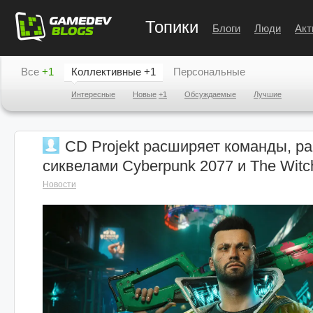
Топики
Блоги
Люди
Акт
Все
+1
Коллективные
+1
Персональные
Интересные
Новые
+1
Обсуждаемые
Лучшие
CD Projekt расширяет команды, р
сиквелами Cyberpunk 2077 и The Witc
Новости