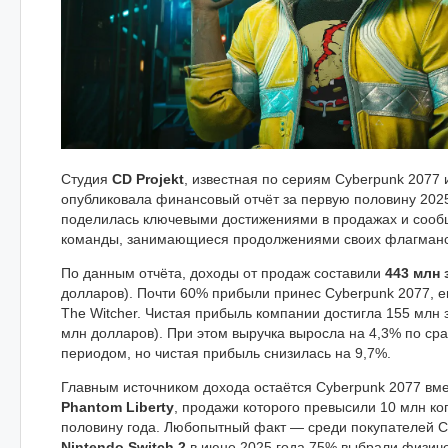
Студия
CD Projekt
, известная по сериям Cyberpunk 2077 и
опубликовала финансовый отчёт за первую половину 2025
поделилась ключевыми достижениями в продажах и сооб
команды, занимающиеся продолжениями своих флагманск
По данным отчёта, доходы от продаж составили
443 млн
долларов). Почти 60% прибыли принес Cyberpunk 2077, 
The Witcher. Чистая прибыль компании достигла 155 млн 
млн долларов). При этом выручка выросла на 4,3% по с
периодом, но чистая прибыль снизилась на 9,7%.
Главным источником дохода остаётся Cyberpunk 2077 вм
Phantom Liberty
, продажи которого превысили 10 млн ко
половину года. Любопытный факт — среди покупателей C
Nintendo Switch 2
в июне 2025 года 75% выбрали физиче