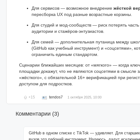
Для сервисов — возможное внедрение
жёсткой ве
пересборка UX под разные возрастные корзины.
Для студий и мод-сообществ — риск потерять част
аудитории и стажёров-энтузиастов.
Для семей — дополнительная путаница между шко
(GitHub как учебный инструмент) и «соцсетями», ко
ограничить единым стандартом.
Сценарии ближайших месяцев: от «мягкого» — когда клю
площадки докажут, что не являются соцсетями в смысле з
«жёсткого», с обязательной 16+ верификацией при регис
доступом для подростков.
+15
tendos7
1 октября 2025, 10:00
Комментарии (
3
)
GitHub в одном списке с TikTok — удивляет. Для старших
вузов это рабочий инструмент. Надеюсь, дадут исключен