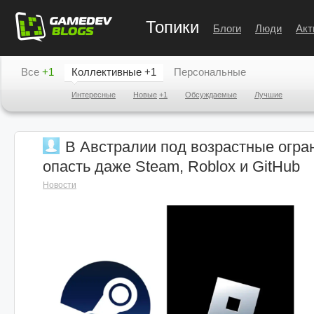
Топики
Блоги
Люди
Акт
Все
+1
Коллективные
+1
Персональные
Интересные
Новые
+1
Обсуждаемые
Лучшие
В Австралии под возрастные огра
опасть даже Steam, Roblox и GitHub
Новости