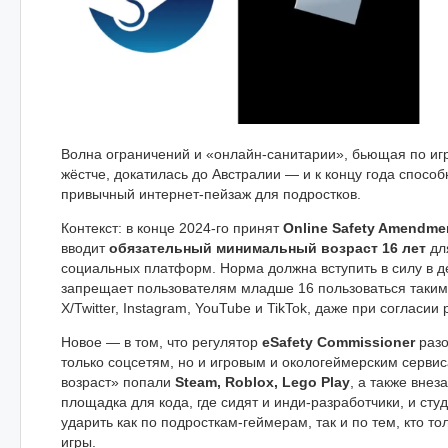
Волна ограничений и «онлайн-санитарии», бьющая по иг
жёстче, докатилась до Австралии — и к концу года спосо
привычный интернет-пейзаж для подростков.
Контекст: в конце 2024-го принят
Online Safety Amendmen
вводит
обязательный минимальный возраст 16 лет
для
социальных платформ. Норма должна вступить в силу в д
запрещает пользователям младше 16 пользоваться таким
X/Twitter, Instagram, YouTube и TikTok, даже при согласии
Новое — в том, что регулятор
eSafety Commissioner
разо
только соцсетям, но и игровым и окологеймерским сервис
возраст» попали
Steam, Roblox, Lego Play
, а также внез
площадка для кода, где сидят и инди-разработчики, и сту
ударить как по подросткам-геймерам, так и по тем, кто то
игры.