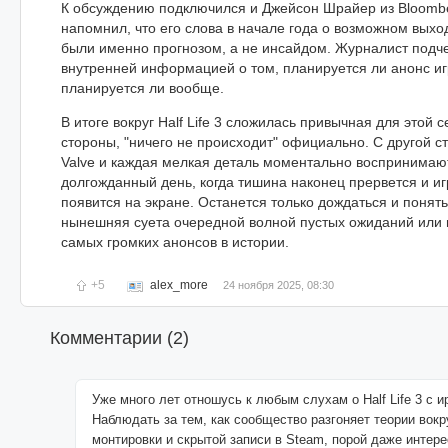
К обсуждению подключился и Джейсон Шрайер из Bloombe
напомнил, что его слова в начале года о возможном выходе
были именно прогнозом, а не инсайдом. Журналист подче
внутренней информацией о том, планируется ли анонс игр
планируется ли вообще.
В итоге вокруг Half Life 3 сложилась привычная для этой 
стороны, "ничего не происходит" официально. С другой с
Valve и каждая мелкая деталь моментально воспринимают
долгожданный день, когда тишина наконец прервется и и
появится на экране. Останется только дождаться и понять
нынешняя суета очередной волной пустых ожиданий или 
самых громких анонсов в истории.
+5
alex_more
24 ноября 2025, 08:30
Комментарии (
2
)
Уже много лет отношусь к любым слухам о Half Life 3 с и
Наблюдать за тем, как сообщество разгоняет теории вокр
монтировки и скрытой записи в Steam, порой даже интер