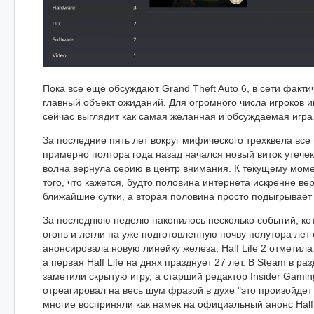
Пока все еще обсуждают Grand Theft Auto 6, в сети факт
главный объект ожиданий. Для огромного числа игроков им
сейчас выглядит как самая желанная и обсуждаемая игра
За последние пять лет вокруг мифического трехквела все
примерно полтора года назад начался новый виток утечек
волна вернула серию в центр внимания. К текущему мом
того, что кажется, будто половина интернета искренне вер
ближайшие сутки, а вторая половина просто подыгрывает
За последнюю неделю накопилось несколько событий, ко
огонь и легли на уже подготовленную почву полутора лет 
анонсировала новую линейку железа, Half Life 2 отметила
а первая Half Life на днях празднует 27 лет. В Steam в р
заметили скрытую игру, а старший редактор Insider Gami
отреагировал на весь шум фразой в духе "это произойдет 
многие восприняли как намек на официальный анонс Half L