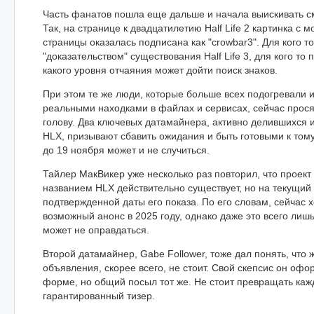
Часть фанатов пошла еще дальше и начала выискивать с
Так, на странице к двадцатилетию Half Life 2 картинка с м
страницы оказалась подписана как "crowbar3". Для кого т
"доказательством" существования Half Life 3, для кого то 
какого уровня отчаяния может дойти поиск знаков.
При этом те же люди, которые больше всех подогревали и
реальными находками в файлах и сервисах, сейчас прося
голову. Два ключевых датамайнера, активно делившихся
HLX, призывают сбавить ожидания и быть готовыми к тому
до 19 ноября может и не случиться.
Тайлер МакВикер уже несколько раз повторил, что проект
названием HLX действительно существует, но на текущий
подтвержденной даты его показа. По его словам, сейчас 
возможный анонс в 2025 году, однако даже это всего лишь
может не оправдаться.
Второй датамайнер, Gabe Follower, тоже дал понять, что 
объявления, скорее всего, не стоит. Свой скепсис он оф
форме, но общий посыл тот же. Не стоит превращать каж
гарантированный тизер.