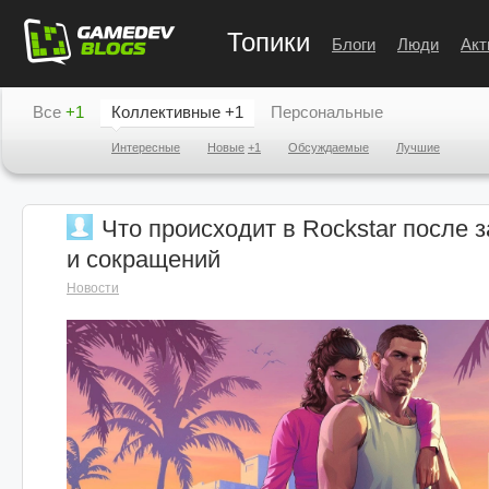
Топики
Блоги
Люди
Акт
Все
+1
Коллективные
+1
Персональные
Интересные
Новые
+1
Обсуждаемые
Лучшие
Что происходит в Rockstar после 
и сокращений
Новости