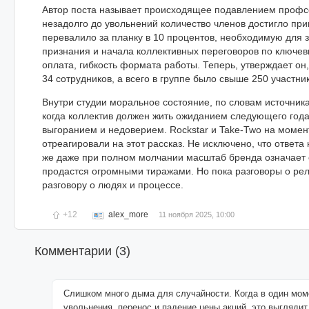
Автор поста называет происходящее подавлением профсо
незадолго до увольнений количество членов достигло при
перевалило за планку в 10 процентов, необходимую для
признания и начала коллективных переговоров по ключев
оплата, гибкость формата работы. Теперь, утверждает он,
34 сотрудников, а всего в группе было свыше 250 участни
Внутри студии моральное состояние, по словам источник
когда коллектив должен жить ожиданием следующего года
выгоранием и недоверием. Rockstar и Take-Two на момен
отреагировали на этот рассказ. Не исключено, что ответа 
же даже при полном молчании масштаб бренда означает о
продастся огромными тиражами. Но пока разговоры о рел
разговору о людях и процессе.
+12
alex_more
11 ноября 2025, 10:00
Комментарии (
3
)
Слишком много дыма для случайности. Когда в один мом
увольнения, перенос и падение цены акций, это выглядит