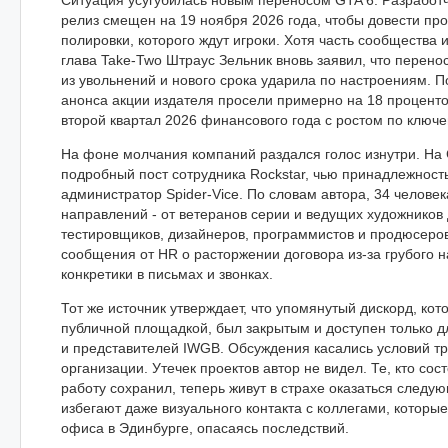
Ситуация усугубилась новым переносом GTA 6. Разработч
релиз смещен на 19 ноября 2026 года, чтобы довести про
полировки, которого ждут игроки. Хотя часть сообщества 
глава Take-Two Штраус Зельник вновь заявил, что перено
из увольнений и нового срока ударила по настроениям. П
анонса акции издателя просели примерно на 18 процентов
второй квартал 2026 финансового года с ростом по ключ
На фоне молчания компаний раздался голос изнутри. На
подробный пост сотрудника Rockstar, чью принадлежность
администратор Spider-Vice. По словам автора, 34 человек
направлений - от ветеранов серии и ведущих художников
тестировщиков, дизайнеров, программистов и продюсеров
сообщения от HR о расторжении договора из-за грубого 
конкретики в письмах и звонках.
Тот же источник утверждает, что упомянутый дискорд, кот
публичной площадкой, был закрытым и доступен только д
и представителей IWGB. Обсуждения касались условий т
организации. Утечек проектов автор не видел. Те, кто сост
работу сохранил, теперь живут в страхе оказаться след
избегают даже визуального контакта с коллегами, которые
офиса в Эдинбурге, опасаясь последствий.