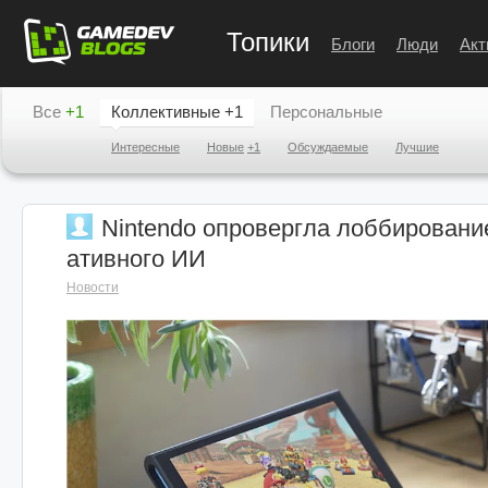
Топики
Блоги
Люди
Акт
Все
+1
Коллективные
+1
Персональные
Интересные
Новые
+1
Обсуждаемые
Лучшие
Nintendo опровергла лоббировани
ативного ИИ
Новости