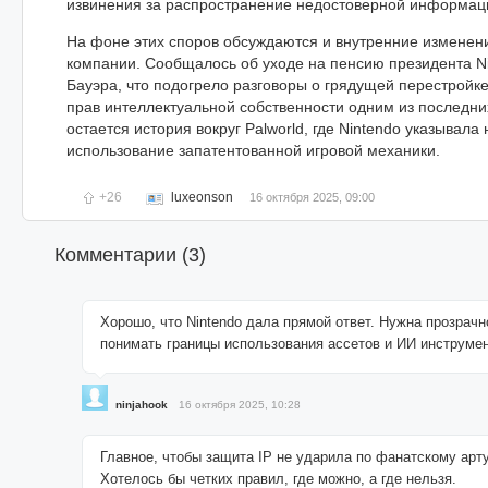
извинения за распространение недостоверной информац
На фоне этих споров обсуждаются и внутренние изменени
компании. Сообщалось об уходе на пенсию президента Nin
Бауэра, что подогрело разговоры о грядущей перестройке
прав интеллектуальной собственности одним из последни
остается история вокруг Palworld, где Nintendo указывал
использование запатентованной игровой механики.
+26
luxeonson
16 октября 2025, 09:00
Комментарии (
3
)
Хорошо, что Nintendo дала прямой ответ. Нужна прозрачн
понимать границы использования ассетов и ИИ инструмен
ninjahook
16 октября 2025, 10:28
Главное, чтобы защита IP не ударила по фанатскому арту
Хотелось бы четких правил, где можно, а где нельзя.