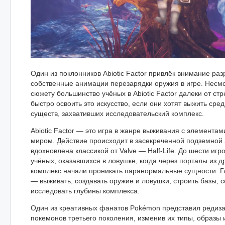
Один из поклонников Abiotic Factor привлёк внимание раз
собственные анимации перезарядки оружия в игре. Несмо
сюжету большинство учёных в Abiotic Factor далеки от ст
быстро освоить это искусство, если они хотят выжить ср
существ, захвативших исследовательский комплекс.
Abiotic Factor — это игра в жанре выживания с элемента
миром. Действие происходит в засекреченной подземной 
вдохновлена классикой от Valve — Half-Life. До шести игр
учёных, оказавшихся в ловушке, когда через порталы из д
комплекс начали проникать паранормальные сущности. Г
— выживать, создавать оружие и ловушки, строить базы, 
исследовать глубины комплекса.
Один из креативных фанатов Pokémon представил редиза
покемонов третьего поколения, изменив их типы, образы 