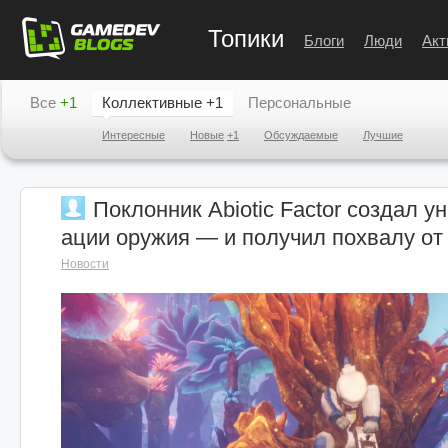
Топики
Блоги
Люди
Акт
Все
+1
Коллективные
+1
Персональные
Интересные
Новые
+1
Обсуждаемые
Лучшие
Поклонник Abiotic Factor создал 
ации оружия — и получил похвалу от
Новости