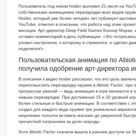
Пользователь под ником hoider выложил 21 июля на YouT
собственными анимациями перезарядки всех видов оружия 
Hoider, который уже более четырёх лет публикует кастом
YouTube, отметил в описании, что работа над этим проект
месяцев. Арт-директор Deep Field Games Коннор Моран, 
оставил комментарий в день публикации: «Это потрясаю
уловил настроение, к которому я стремился, и сделал да
поделился!»
Пользовательская анимация по Abioti
получила одобрение арт-директора и
В описании к видео hoider рассказал, что его цель заключ
переосмыслить перезарядку оружия в
Abiotic Factor
, при 
прогрессии умений — ведь анимации в игре меняются в з
навыка перезарядки. При достижении 15 и 20 уровней иг
более стильные и быстрые анимации. В соответствии с эт
создал для каждого вида оружия три уникальных варианта
неуклюжих попыток вставить магазин до уверенной быстр
прочисткой патронника за доли секунды.
Хотя
Abiotic Factor
сначала вышла в раннем доступе на St