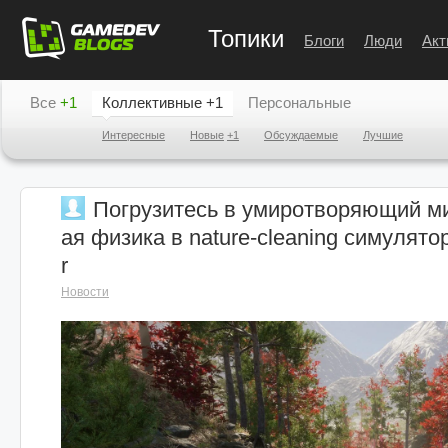
Топики
Блоги
Люди
Акт
Все
+1
Коллективные
+1
Персональные
Интересные
Новые
+1
Обсуждаемые
Лучшие
Погрузитесь в умиротворяющий ми
ая физика в nature-cleaning симулято
r
Новости