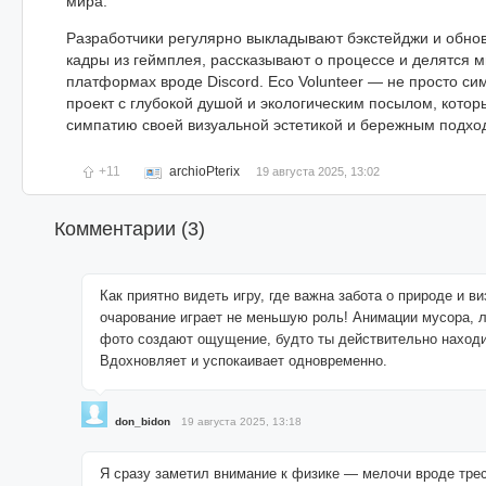
мира.
Разработчики регулярно выкладывают бэкстейджи и обно
кадры из геймплея, рассказывают о процессе и делятся м
платформах вроде Discord. Eco Volunteer — не просто си
проект с глубокой душой и экологическим посылом, котор
симпатию своей визуальной эстетикой и бережным подхо
+11
archioPterix
19 августа 2025, 13:02
Комментарии (
3
)
Как приятно видеть игру, где важна забота о природе и в
очарование играет не меньшую роль! Анимации мусора, л
фото создают ощущение, будто ты действительно наход
Вдохновляет и успокаивает одновременно.
don_bidon
19 августа 2025, 13:18
Я сразу заметил внимание к физике — мелочи вроде трес