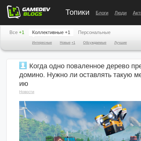
Топики
Блоги
Люди
Акт
Все
+1
Коллективные
+1
Персональные
Интересные
Новые
+1
Обсуждаемые
Лучшие
Когда одно поваленное дерево пр
домино. Нужно ли оставлять такую ме
ию
Новости