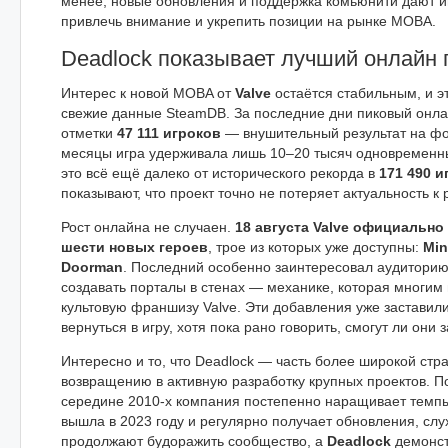
менее, новые обновления и поддержка комьюнити дают и
привлечь внимание и укрепить позиции на рынке MOBA.
Deadlock показывает лучший онлайн п
Интерес к новой MOBA от
Valve
остаётся стабильным, и э
свежие данные SteamDB. За последние дни пиковый онл
отметки
47 111 игроков
— внушительный результат на фон
месяцы игра удерживала лишь 10–20 тысяч одновременны
это всё ещё далеко от исторического рекорда в
171 490 и
показывают, что проект точно не потеряет актуальность к 
Рост онлайна не случаен.
18 августа Valve официальн
шести новых героев
, трое из которых уже доступны:
Min
Doorman
. Последний особенно заинтересовал аудитори
создавать порталы в стенах — механике, которая многим
культовую франшизу Valve. Эти добавления уже заставил
вернуться в игру, хотя пока рано говорить, смогут ли они
Интересно и то, что Deadlock — часть более широкой стра
возвращению в активную разработку крупных проектов. П
середине 2010-х компания постепенно наращивает темп
вышла в 2023 году и регулярно получает обновления, слу
продолжают будоражить сообщество, а
Deadlock
демонст