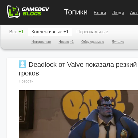
Топики
Блоги
Люди
Акт
Все
+1
Коллективные
+1
Персональные
Интересные
Новые
+1
Обсуждаемые
Лучшие
Deadlock от Valve показала резкий
гроков
Новости