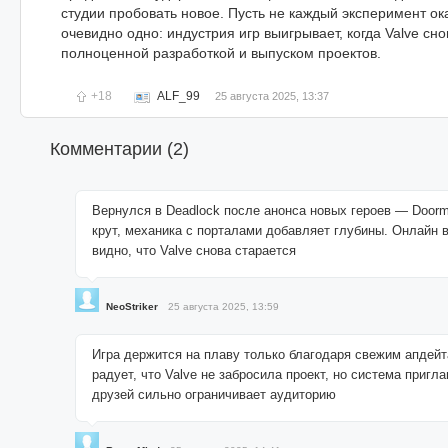
студии пробовать новое. Пусть не каждый эксперимент о
очевидно одно: индустрия игр выигрывает, когда Valve сн
полноценной разработкой и выпуском проектов.
+18
ALF_99
25 августа 2025, 13:37
Комментарии (
2
)
Вернулся в Deadlock после анонса новых героев — Door
крут, механика с порталами добавляет глубины. Онлайн в
видно, что Valve снова старается
NeoStriker
25 августа 2025, 13:59
Игра держится на плаву только благодаря свежим апдейт
радует, что Valve не забросила проект, но система пригл
друзей сильно ограничивает аудиторию