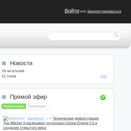
Войти
или
Зарегистрироваться
Новости
29
читателей
51 топик
RSS
Прямой эфир
Комментарии
Публикации
starwarrior
→
Техническая демонстрация
The Witcher 4 раскрывает потенциал Unreal Engine 5.6 в
создании открытого мира