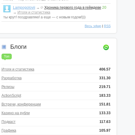
Lampogolovii
→
Хроника первого года в геймдеве
20
→
Итоги и статистика
ты крут! поздравляю! а еще — с новым годом!)))
Весь эфир
|
RSS
Блоги
Топ
Итоги и статистика
406.57
Разработка
331.30
Релизы
219.71
ActionScript
183.33
Встречи, конференции
151.81
Казино на рубли
133.33
Подкаст
117.63
Графика
105.97