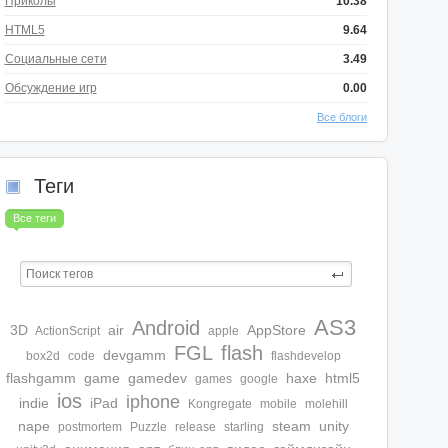
Приколы
10.38
HTML5
9.64
Социальные сети
3.49
Обсуждение игр
0.00
Все блоги
Теги
Все теги
AS3
Android
3D
air
AppStore
ActionScript
apple
FGL
flash
devgamm
box2d
code
flashdevelop
flashgamm
game
gamedev
haxe
html5
games
google
ios
iphone
indie
iPad
Kongregate
mobile
molehill
nape
steam
unity
postmortem
Puzzle
release
starling