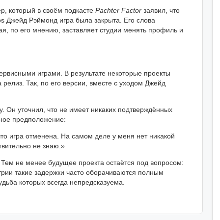
р, который в своём подкасте
Pachter Factor
заявил, что
os Джейд Рэймонд игра была закрыта. Его слова
ая, по его мнению, заставляет студии менять профиль и
ервисными играми. В результате некоторые проекты
релиз. Так, по его версии, вместе с уходом Джейд
у. Он уточнил, что не имеет никаких подтверждённых
рное предположение:
что игра отменена. На самом деле у меня нет никакой
твительно не знаю.»
. Тем не менее будущее проекта остаётся под вопросом:
стрии такие задержки часто оборачиваются полным
судьба которых всегда непредсказуема.