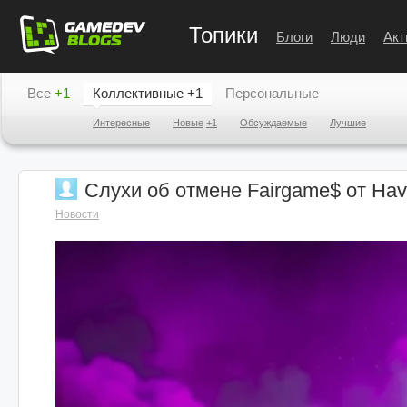
Топики
Блоги
Люди
Акт
Все
+1
Коллективные
+1
Персональные
Интересные
Новые
+1
Обсуждаемые
Лучшие
Слухи об отмене Fairgame$ от Ha
Новости