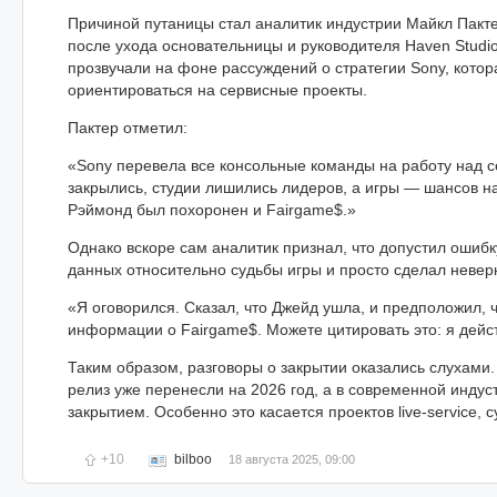
Причиной путаницы стал аналитик индустрии Майкл Пакте
после ухода основательницы и руководителя Haven Studi
прозвучали на фоне рассуждений о стратегии Sony, котор
ориентироваться на сервисные проекты.
Пактер отметил:
«Sony перевела все консольные команды на работу над с
закрылись, студии лишились лидеров, а игры — шансов на 
Рэймонд был похоронен и Fairgame$.»
Однако вскоре сам аналитик признал, что допустил ошибк
данных относительно судьбы игры и просто сделал неве
«Я оговорился. Сказал, что Джейд ушла, и предположил, 
информации о Fairgame$. Можете цитировать это: я дейс
Таким образом, разговоры о закрытии оказались слухами
релиз уже перенесли на 2026 год, а в современной инду
закрытием. Особенно это касается проектов live-service, 
+10
bilboo
18 августа 2025, 09:00