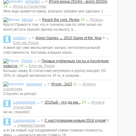
grmaster
→
Итоги конца 2014го - всего 2015го
26
→
Итоги и статистика
Мне еще нравится юмор, реально забавно всё сделано :)
Monax
→
Reach the core. Релиз
15
→
Релизы
Круто! Прикол в том, что я сначала сам по себе залип на
конге (кстати пришёл фичер на мыло), а...
krabboy
→
Armor Games → 2015 Game of the Year
9
→
Блог им. Rosso
А меня вот уже месяц мучает вопрос интеллектуальной
собственности. Костюмы в ваших играх...
Plorrin
→
Первые публичные тесты и последние
новости.
10
→
Блог им. Plorrin
Больше скажу. В статистике регулярно в группу заходят 20-
25% от общей численности. И то, в лучшем...
hanuman
→
Итоги - 2к15
11
→
Итоги и
статистика
Спасибо за репорт.
Lampogolovii
→
2015ый - что да как...
23
→
Итоги и
статистика
хе-хе, спасибо!
Lampogolovii
→
С наступающим новым 2016 годом!
8
→
Администрация
а-е! уж новый год! поздравляю! самая главная сложность,
имхо, — научиться везде ставить 16...