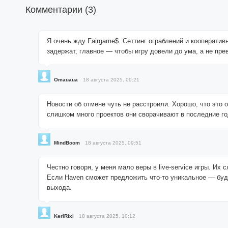
Комментарии (
3
)
Я очень жду Fairgame$. Сеттинг ограблений и кооперати
задержат, главное — чтобы игру довели до ума, а не пр
Omauaua
18 августа 2025, 09:21
Новости об отмене чуть не расстроили. Хорошо, что это 
слишком много проектов они сворачивают в последние го
MindBoom
18 августа 2025, 09:51
Честно говоря, у меня мало веры в live-service игры. Их
Если Haven сможет предложить что-то уникальное — буде
выхода.
KeriRixi
18 августа 2025, 10:12