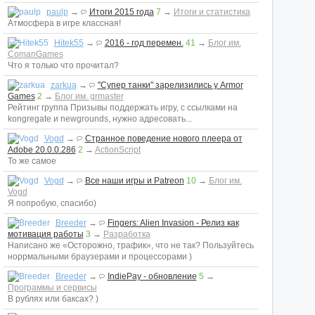
paulp
→
Итоги 2015 года
7
→
Итоги и статистика
Атмосфера в игре классная!
Hitek55
→
2016 - год перемен.
41
→
Блог им.
ComanGames
Что я только что прочитал?
zarkua
→
"Супер танки" зарелизились у Armor
Games
2
→
Блог им. grmaster
Рейтинг группа Призывы поддержать игру, с ссылками на
kongregate и newgrounds, нужно адресовать...
Vogd
→
Странное поведение нового плеера от
Adobe 20.0.0.286
2
→
ActionScript
То же самое
Vogd
→
Все наши игры и Patreon
10
→
Блог им.
Vogd
Я попробую, спасибо)
Breeder
→
Fingers: Alien Invasion - Релиз как
мотивация работы
3
→
Разработка
Написано же «Осторожно, трафик», что не так? Пользуйтесь
норрмальными браузерами и процессорами )
Breeder
→
IndiePay - обновление
5
→
Программы и сервисы
В рублях или баксах? )