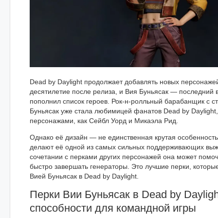
Dead by Daylight продолжает добавлять новых персонажей
десятилетие после релиза, и Вия Буньясак — последний
пополнил список героев. Рок-н-ролльный барабанщик с с
Буньясак уже стала любимицей фанатов Dead by Daylight,
персонажами, как Сейбл Уорд и Микаэла Рид.
Однако её дизайн — не единственная крутая особенность
делают её одной из самых сильных поддерживающих выжи
сочетании с перками других персонажей она может помо
быстро завершать генераторы. Это лучшие перки, которые
Вией Буньясак в Dead by Daylight.
Перки Вии Буньясак в Dead by Daylig
способности для командной игры