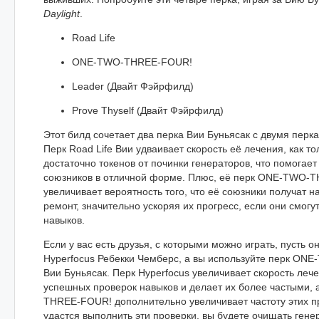
Daylight
.
Road Life
ONE-TWO-THREE-FOUR!
Leader (Двайт Фэйрфилд)
Prove Thyself (Двайт Фэйрфилд)
Этот билд сочетает два перка Вии Буньясак с двумя пер
Перк Road Life Вии удваивает скорость её лечения, как то
достаточно токенов от починки генераторов, что помогае
союзников в отличной форме. Плюс, её перк ONE-TWO-
увеличивает вероятность того, что её союзники получат н
ремонт, значительно ускоряя их прогресс, если они смогу
навыков.
Если у вас есть друзья, с которыми можно играть, пусть о
Hyperfocus Ребекки Чемберс, а вы используйте перк O
Вии Буньясак. Перк Hyperfocus увеличивает скорость леч
успешных проверок навыков и делает их более частыми,
THREE-FOUR! дополнительно увеличивает частоту этих п
удастся выполнить эти проверки, вы будете очищать ген