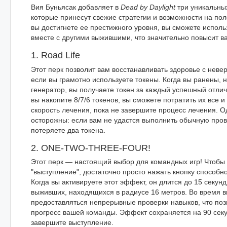
Вия Буньясак добавляет в
Dead by Daylight
три уникальны
которые принесут свежие стратегии и возможности на поле
вы достигнете ее престижного уровня, вы сможете исполь
вместе с другими выжившими, что значительно повысит в
1. Road Life
Этот перк позволит вам восстанавливать здоровье с неве
если вы грамотно используете токены. Когда вы ранены, 
генератор, вы получаете токен за каждый успешный отлич
вы накопите 8/7/6 токенов, вы сможете потратить их все 
скорость лечения, пока не завершите процесс лечения. О
осторожны: если вам не удастся выполнить обычную пров
потеряете два токена.
2. ONE-TWO-THREE-FOUR!
Этот перк — настоящий выбор для командных игр! Чтобы 
"выступление", достаточно просто нажать кнопку способно
Когда вы активируете этот эффект, он длится до 15 секунд
выживших, находящихся в радиусе 16 метров. Во время в
предоставляться непрерывные проверки навыков, что поз
прогресс вашей команды. Эффект сохраняется на 90 секу
завершите выступление.