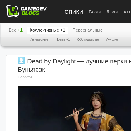
Топики
Блоги
Люди
Акт
Все
+1
Коллективные
+1
Персональные
Интересные
Новые
+1
Обсуждаемые
Лучшие
Dead by Daylight — лучшие перки 
Буньясак
Новости