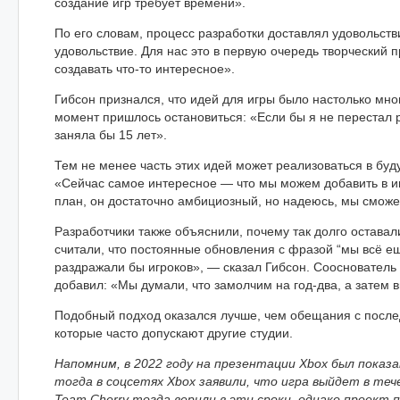
создание игр требует времени».
По его словам, процесс разработки доставлял удовольст
удовольствие. Для нас это в первую очередь творческий 
создавать что-то интересное».
Гибсон признался, что идей для игры было настолько много
момент пришлось остановиться: «Если бы я не перестал р
заняла бы 15 лет».
Тем не менее часть этих идей может реализоваться в бу
«Сейчас самое интересное — что мы можем добавить в иг
план, он достаточно амбициозный, но надеюсь, мы сможе
Разработчики также объяснили, почему так долго оставал
считали, что постоянные обновления с фразой “мы всё е
раздражали бы игроков», — сказал Гибсон. Соосновател
добавил: «Мы думали, что замолчим на год-два, а затем 
Подобный подход оказался лучше, чем обещания с посл
которые часто допускают другие студии.
Напомним, в 2022 году на презентации Xbox был показан
тогда в соцсетях Xbox заявили, что игра выйдет в теч
Team Cherry тогда верили в эти сроки, однако проект