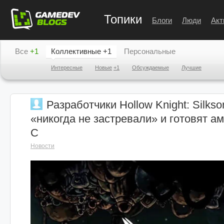
Топики
Блоги
Люди
Акт
Все
+1
Коллективные
+1
Персональные
Интересные
Новые
+1
Обсуждаемые
Лучшие
Разработчики Hollow Knight: Silkso
«никогда не застревали» и готовят 
C
Новости