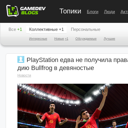
Топики
Блоги
Люди
Акт
Все
+1
Коллективные
+1
Персональные
Интересные
Новые
+1
Обсуждаемые
Лучшие
PlayStation едва не получила права
дию Bullfrog в девяностые
Новости