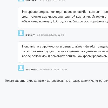
biser-om
14 октября 2025, 11:31
Интересно видеть, как один несостоявшийся контракт пр
десятилетия доминирования другой компании. История с B
объясняет, почему у EA тогда так быстро рос портфель к
ziunsky
14 октября 2025, 12:05
Понравилась хронология и связь фактов - футбол, лицен
затем покупка студии. Такие свидетелства делают истор
более осязаемой и помогают понять, как формировались 
delaWWer
14 октября 2025, 12:40
Только зарегистрированные и авторизованные пользователи могут остав