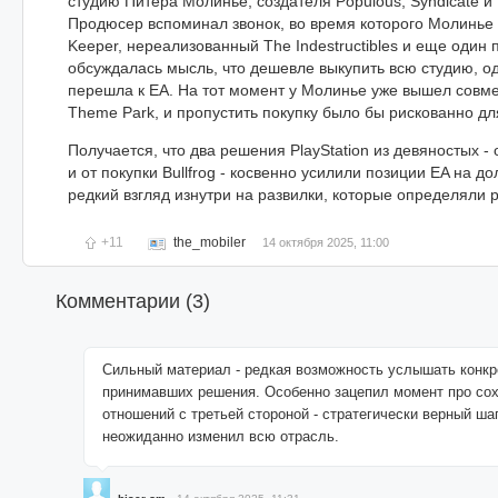
студию Питера Молинье, создателя Populous, Syndicate и
Продюсер вспоминал звонок, во время которого Молинье
Keeper, нереализованный The Indestructibles и еще один 
обсуждалась мысль, что дешевле выкупить всю студию, одн
перешла к EA. На тот момент у Молинье уже вышел совме
Theme Park, и пропустить покупку было бы рискованно дл
Получается, что два решения PlayStation из девяностых - 
и от покупки Bullfrog - косвенно усилили позиции EA на д
редкий взгляд изнутри на развилки, которые определяли 
+11
the_mobiler
14 октября 2025, 11:00
Комментарии (
3
)
Сильный материал - редкая возможность услышать конкр
принимавших решения. Особенно зацепил момент про со
отношений с третьей стороной - стратегически верный шаг
неожиданно изменил всю отрасль.