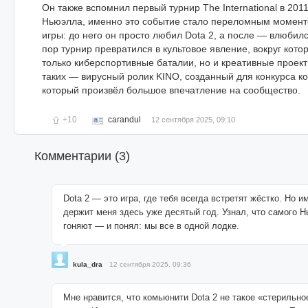
Он также вспомнил первый турнир The International в 2011
Ньюэлла, именно это событие стало переломным моменто
игры: до него он просто любил Dota 2, а после — влюбилс
пор турнир превратился в культовое явление, вокруг кот
только киберспортивные баталии, но и креативные проект
таких — вирусный ролик KINO, созданный для конкурса ко
который произвёл большое впечатление на сообщество.
+10
carandul
12 сентября 2025, 09:10
Комментарии (
3
)
Dota 2 — это игра, где тебя всегда встретят жёстко. Но и
держит меня здесь уже десятый год. Узнал, что самого 
гоняют — и понял: мы все в одной лодке.
kula_dra
12 сентября 2025, 09:36
Мне нравится, что комьюнити Dota 2 не такое «стерильное