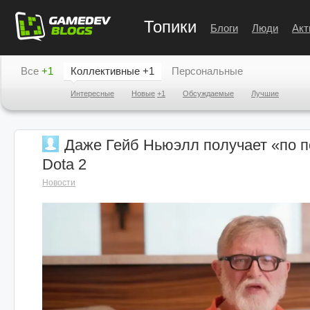
Топики
Блоги
Люди
Акт
Все
+1
Коллективные
+1
Персональные
Интересные
Новые
+1
Обсуждаемые
Лучшие
Даже Гейб Ньюэлл получает «по п
Dota 2
Новости