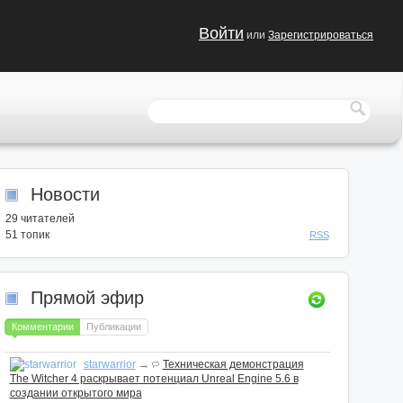
Войти
или
Зарегистрироваться
Новости
29
читателей
51 топик
RSS
Прямой эфир
Комментарии
Публикации
starwarrior
→
Техническая демонстрация
The Witcher 4 раскрывает потенциал Unreal Engine 5.6 в
создании открытого мира