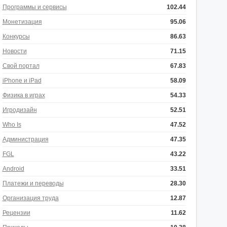
Программы и сервисы
102.44
Монетизация
95.06
Конкурсы
86.63
Новости
71.15
Свой портал
67.83
iPhone и iPad
58.09
Физика в играх
54.33
Игродизайн
52.51
Who Is
47.52
Администрация
47.35
FGL
43.22
Android
33.51
Платежи и переводы
28.30
Организация труда
12.87
Рецензии
11.62