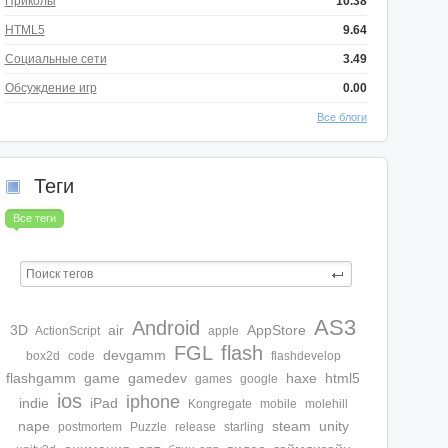
Приколы
10.38
HTML5
9.64
Социальные сети
3.49
Обсуждение игр
0.00
Все блоги
Теги
Все теги
AS3
Android
3D
air
AppStore
ActionScript
apple
FGL
flash
devgamm
box2d
code
flashdevelop
flashgamm
game
gamedev
haxe
html5
games
google
ios
iphone
indie
iPad
Kongregate
mobile
molehill
nape
steam
unity
postmortem
Puzzle
release
starling