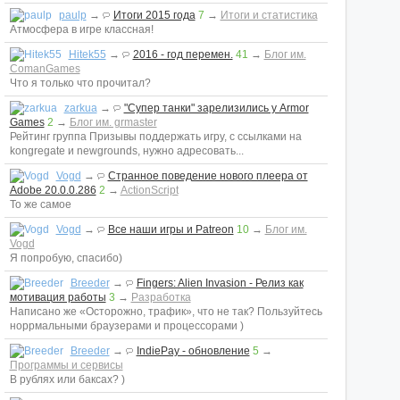
paulp
→
Итоги 2015 года
7
→
Итоги и статистика
Атмосфера в игре классная!
Hitek55
→
2016 - год перемен.
41
→
Блог им.
ComanGames
Что я только что прочитал?
zarkua
→
"Супер танки" зарелизились у Armor
Games
2
→
Блог им. grmaster
Рейтинг группа Призывы поддержать игру, с ссылками на
kongregate и newgrounds, нужно адресовать...
Vogd
→
Странное поведение нового плеера от
Adobe 20.0.0.286
2
→
ActionScript
То же самое
Vogd
→
Все наши игры и Patreon
10
→
Блог им.
Vogd
Я попробую, спасибо)
Breeder
→
Fingers: Alien Invasion - Релиз как
мотивация работы
3
→
Разработка
Написано же «Осторожно, трафик», что не так? Пользуйтесь
норрмальными браузерами и процессорами )
Breeder
→
IndiePay - обновление
5
→
Программы и сервисы
В рублях или баксах? )