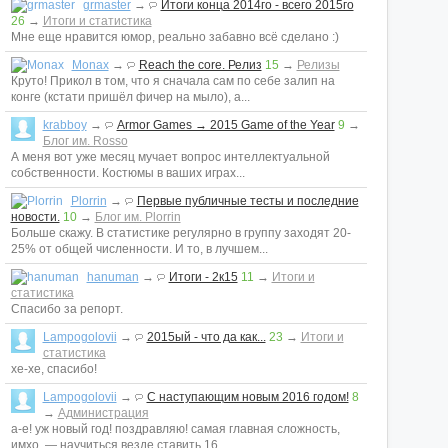
grmaster
→
Итоги конца 2014го - всего 2015го
26
→
Итоги и статистика
Мне еще нравится юмор, реально забавно всё сделано :)
Monax
→
Reach the core. Релиз
15
→
Релизы
Круто! Прикол в том, что я сначала сам по себе залип на
конге (кстати пришёл фичер на мыло), а...
krabboy
→
Armor Games → 2015 Game of the Year
9
→
Блог им. Rosso
А меня вот уже месяц мучает вопрос интеллектуальной
собственности. Костюмы в ваших играх...
Plorrin
→
Первые публичные тесты и последние
новости.
10
→
Блог им. Plorrin
Больше скажу. В статистике регулярно в группу заходят 20-
25% от общей численности. И то, в лучшем...
hanuman
→
Итоги - 2к15
11
→
Итоги и
статистика
Спасибо за репорт.
Lampogolovii
→
2015ый - что да как...
23
→
Итоги и
статистика
хе-хе, спасибо!
Lampogolovii
→
С наступающим новым 2016 годом!
8
→
Администрация
а-е! уж новый год! поздравляю! самая главная сложность,
имхо, — научиться везде ставить 16...