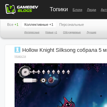
Топики
Блоги
Люди
Акт
Все
+1
Коллективные
+1
Персональные
Интересные
Новые
+1
Обсуждаемые
Лучшие
Hollow Knight Silksong собрала 5 
Новости