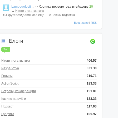
Lampogolovii
→
Хроника первого года в геймдеве
20
→
Итоги и статистика
ты крут! поздравляю! а еще — с новым годом!)))
Весь эфир
|
RSS
Блоги
Топ
Итоги и статистика
406.57
Разработка
331.30
Релизы
219.71
ActionScript
183.33
Встречи, конференции
151.81
Казино на рубли
133.33
Подкаст
117.63
Графика
105.97