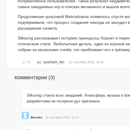
полумиллиона пользователей. Такой результат неудивител
самых ожидаемых игр в списках желаемого и вышла всего
Продолжение культовой Metroidvania появилось спустя во
подчёркивали, что процесс создания никогда не заходил в
расширение сюжета.
Silksong рассказывает историю принцессы Хорнет и пере
готическом стиле. Любопытная деталь: один из игроков з
собран из нескольких слоёв, что приближает его к трёхме
+6
quantum_fan
11 сентября 2025, 11:00
Комментарии (
3
)
Silksong стоила всех ожиданий. Атмосфера, музыка и бо
разработчики не потеряли дух оригинала
Beestee
11 сентября 2025, 11:27