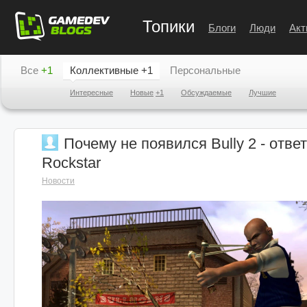
Топики
Блоги
Люди
Акт
Все
+1
Коллективные
+1
Персональные
Интересные
Новые
+1
Обсуждаемые
Лучшие
Почему не появился Bully 2 - отве
Rockstar
Новости