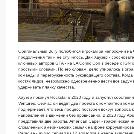
Оригинальный Bully полюбился игрокам за непохожий на 
продолжения так и не случилось. Дан Хаузер - соосновате
ключевых авторов GTA - на LA Comic Con в беседе с IGN
простыми словами. По его словам, дело упиралось в огр
команды и перегруженность руководящего состава. Когда
костяк лидов, невозможно одновременно вести все задум
удерживать планку качества.
Хаузер покинул Rockstar в 2020 году и запустил собстве
Ventures. Сейчас он ведет два проекта с компактной кома
подчеркивает, что весь процесс построен вокруг вопроса 
направления в движении без провисаний. В 2023 году Abs
представила две работы. American Caper - графическая н
сломленных американских семьях на фоне коррумпированн
Paradise - аудио сериал из 12 эпизодов в жанре экзистен