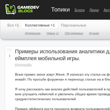
Топики
Блоги
Люди
Акт
Все
+1
Коллективные
+1
Персональные
Интересные
Новые
+1
Обсуждаемые
Лучшие
Примеры использования аналитики д
1
еймплея мобильной игры.
Игродизайн
Всем привет, меня зовут Женя. Я написал эту статья на 
инвайт. По просьбе форумчан я переношу статью на в бло
Я хочу рассказать как анализ действий пользователей в 
мне улучшить геймплей и увеличить общее время проведе
среднестатистических пользователей.
Пример эффекта роста процента возврата пользователей