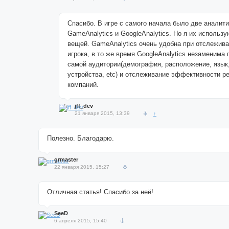
Спасибо. В игре с самого начала было две аналити
GameAnalytics и GoogleAnalytics. Но я их использ
вещей. GameAnalytics очень удобна при отслежив
игрока, в то же время GoogleAnalytics незаменима 
самой аудитории(демография, расположение, язык
устройства, etc) и отслеживание эффективности 
компаний.
jff_dev
21 января 2015, 13:39
↑
Полезно. Благодарю.
grmaster
22 января 2015, 15:27
Отличная статья! Спасибо за неё!
SeeD
6 апреля 2015, 15:40