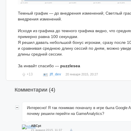
Темный график — до внедрения изменений; Светлый гра
внедрения изменений.
Исходя из графика до темного графика видно, что средня
примерно равна 100 секундам.
Я решил давать небольшой бонус игрокам, сразу после 10
и сравнивая среднюю длину сессий по дням, можно увиде
длины средней сессии.
За инвайт спасибо —
puzzlesea
+13
jff_dev
20 января 2015, 20:27
Комментарии (
4
)
Интересно! Я так понимаю поначалу в игре была Google An
почему решили перейти на GameAnalytics?
ABCpt
21 января 2015, 11:37