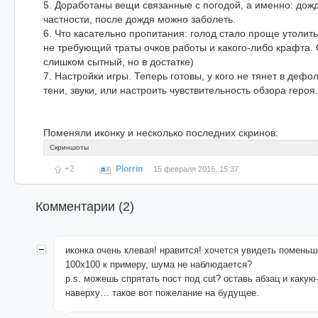
5. Доработаны вещи связанные с погодой, а именно: дождь
частности, после дождя можно заболеть.
6. Что касательно пропитания: голод стало проще утолить
не требующий траты очков работы и какого-либо крафта.
слишком сытный, но в достатке)
7. Настройки игры. Теперь готовы, у кого не тянет в дефо
тени, звуки, или настроить чувствительность обзора героя.
Поменяли иконку и несколько последних скринов:
Скриншоты
+2
Plorrin
15 февраля 2016, 15:37
Комментарии (
2
)
иконка очень клевая! нравится! хочется увидеть помень
100х100 к примеру, шума не наблюдается?
p.s. можешь спрятать пост под cut? оставь абзац и какую
наверху… такое вот пожелание на будущее.