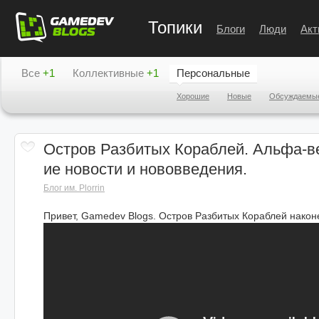
Топики
Блоги
Люди
Акт
Все
+1
Коллективные
+1
Персональные
Хорошие
Новые
Обсуждаемы
Остров Разбитых Кораблей. Альфа-в
ие новости и нововведения.
Блог им. Plorrin
Привет, Gamedev Blogs. Остров Разбитых Кораблей нако