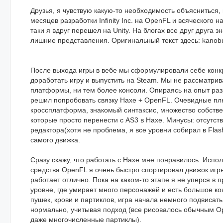
Друзья, я чувствую какую-то необходимость объясниться,
месяцев разработки Infinity Inc. на OpenFL и всяческого н
таки я вдруг перешел на Unity. На блогах все друг друга зн
лишние представления. Оригинальный текст здесь: kanobu
После выхода игры в вебе мы сформулировали себе конк
доработать игру и выпустить на Steam. Мы не рассматри
платформы, ни тем более консоли. Опираясь на опыт разр
решил попробовать связку Haxe + OpenFL. Очевидные пл
кроссплатформа, знакомый синтаксис, множество собстве
которые просто перенести с AS3 в Haxe. Минусы: отсутст
редактора(хотя не проблема, я все уровни собирал в Flas
самого движка.
Сразу скажу, что работать с Haxe мне понравилось. Испо
средства OpenFL я очень быстро спортировал движок игр
работает отлично. Пока на каком-то этапе я не уперся в 
уровне, где умирает много персонажей и есть большое к
пушек, крови и партиклов, игра начала немного подвисать.
нормально, учитывая подход (все рисовалось обычным O
даже многочисленные партиклы).