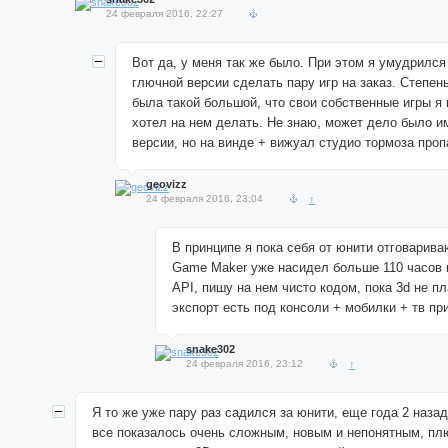
24 февраля 2016, 22:27
Вот да, у меня так же было. При этом я умудрился
глючной версии сделать пару игр на заказ. Степен
была такой большой, что свои собственные игры я
хотел на нем делать. Не знаю, может дело было 
версии, но на винде + вижуал студио тормоза про
geovizz
24 февраля 2016, 23:04
↑
В принципе я пока себя от юнити отговарива
Game Maker уже насидел больше 110 часов 
API, пишу на нем чисто кодом, пока 3d не п
экспорт есть под консоли + мобилки + тв при
snake302
24 февраля 2016, 23:12
↑
Я то же уже пару раз садился за юнити, еще года 2 назад
все показалось очень сложным, новым и непонятным, пл