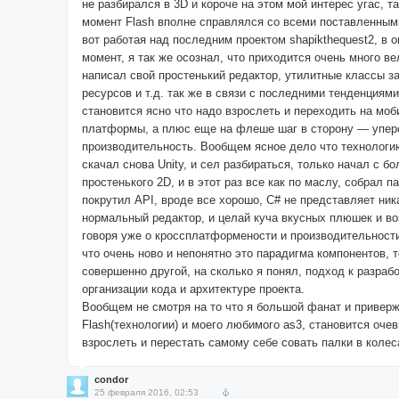
не разбирался в 3D и короче на этом мой интерес угас, та
момент Flash вполне справлялся со всеми поставленным
вот работая над последним проектом shapikthequest2, в 
момент, я так же осознал, что приходится очень много в
написал свой простенький редактор, утилитные классы за
ресурсов и т.д. так же в связи с последними тенденциями 
становится ясно что надо взрослеть и переходить на мо
платформы, а плюс еще на флеше шаг в сторону — упер
производительность. Вообщем ясное дело что технологи
скачал снова Unity, и сел разбираться, только начал с бо
простенького 2D, и в этот раз все как по маслу, собрал п
покрутил API, вроде все хорошо, C# не представляет ник
нормальный редактор, и целай куча вкусных плюшек и во
говоря уже о кроссплатформености и производительност
что очень ново и непонятно это парадигма компонентов, т
совершенно другой, на сколько я понял, подход к разрабо
организации кода и архитектуре проекта.
Вообщем не смотря на то что я большой фанат и привер
Flash(технологии) и моего любимого as3, становится оче
взрослеть и перестать самому себе совать палки в колес
condor
25 февраля 2016, 02:53