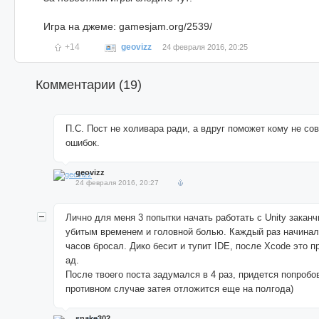
Игра на джеме: gamesjam.org/2539/
+14
geovizz
24 февраля 2016, 20:25
Комментарии (
19
)
П.С. Пост не холивара ради, а вдруг поможет кому не со
ошибок.
geovizz
24 февраля 2016, 20:27
Лично для меня 3 попытки начать работать с Unity закан
убитым временем и головной болью. Каждый раз начинал
часов бросал. Дико бесит и тупит IDE, после Xcode это п
ад.
После твоего поста задумался в 4 раз, придется попробо
противном случае затея отложится еще на полгода)
snake302