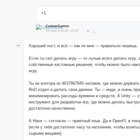
+1
ComanGames
16 марта 2016, 10:32
↑
Хороший пост, и всё — как по мне — правильно пишешь.
Если ты сел делать игру — то лучше всего делать игру, 
собственные кастомные решения, чтобы можно было нако
игру.
Ты не контора из 4637867845 человек, где можно держат
RnD отдел и делать свои движки. Ты — инди, и очень пр
минимизировать расходы времени и средств. А Unity — э
инструмент для разработки игр, где можно делать быстро
достаточно качественно.
А Haxe — согласен — приятный язык. Да и OpenFL
в тео
(если у тебя достаточно часу та натхнення, чтобы возитьс
сырыми вещами).