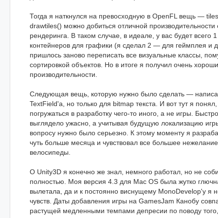
Тогда я наткнулся на превосходную в OpenFL вещь — tile
drawtiles() можно добиться отличной производительности
рендеринга. В таком случае, в идеале, у вас будет всего 
контейнеров для графики (я сделал 2 — для геймплея и дл
пришлось заново переписать все визуальные классы, пом
сортировкой объектов. Но в итоге я получил очень хорош
производительности.
Следующая вещь, которую нужно было сделать — написат
TextField'a, но только для bitmap текста. И вот тут я понял
погружаться в разработку чего-то иного, а не игры. Быстр
выглядело ужасно, а учитывая будущую локализацию игры
вопросу нужно было серьезно. К этому моменту я разраба
чуть больше месяца и чувствовал все большее нежелание
велосипеды.
О Unity3D я конечно же знал, немного работал, но не со
полностью. Моя версия 4.3 для Mac OS была жутко глючн
вылетала, да и к постоянно виснущему MonoDevelop'у я 
чувств. Даты добавления игры на GamesJam Канобу совп
растущей медленными темпами депресии по поводу того, 