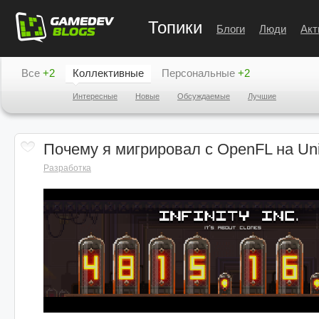
Топики
Блоги
Люди
Акт
Все
+2
Коллективные
Персональные
+2
Интересные
Новые
Обсуждаемые
Лучшие
Почему я мигрировал с OpenFL на Uni
Разработка