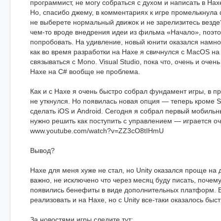
программист, не могу собраться с духом и написать в Haxe
Но, спасибо джему, в комментариях к игре промелькнула
не выберете нормальный движок и не зарелизитесь везде
чем-то вроде внедрения идеи из фильма «Начало», поэт
попробовать. На удивление, новый юнити оказался намног
как во время разработки на Haxe я свичнулся с MacOS на
связываться с Mono. Visual Studio, пока что, очень и очен
Haxe на C# вообще не проблема.
Как и с Haxe я очень быстро собрал фундамент игры, в п
не уткнулся. Но появилась новая опция — теперь кроме 
сделать iOS и Android. Сегодня я собрал первый мобильн
нужно решить как поступить с управлением — играется оч
www.youtube.com/watch?v=ZZ3cO8tIHmU
Вывод?
Haxe для меня хуже не стал, но Unity оказался проще на
важно, не исключено что через месяц буду писать, почему
появились бенефиты в виде дополнительных платформ. 
реализовать и на Haxe, но с Unity все-таки оказалось быс
За новостями игры следите тут: