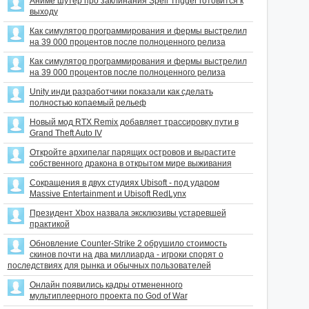
Аниме шутер про заклинания Spell Trigger готовится к
выходу
Как симулятор программирования и фермы выстрелил
на 39 000 процентов после полноценного релиза
Как симулятор программирования и фермы выстрелил
на 39 000 процентов после полноценного релиза
Unity инди разработчики показали как сделать
полностью копаемый рельеф
Новый мод RTX Remix добавляет трассировку пути в
Grand Theft Auto IV
Откройте архипелаг парящих островов и вырастите
собственного дракона в открытом мире выживания
Сокращения в двух студиях Ubisoft - под ударом
Massive Entertainment и Ubisoft RedLynx
Президент Xbox назвала эксклюзивы устаревшей
практикой
Обновление Counter-Strike 2 обрушило стоимость
скинов почти на два миллиарда - игроки спорят о
последствиях для рынка и обычных пользователей
Онлайн появились кадры отмененного
мультиплеерного проекта по God of War