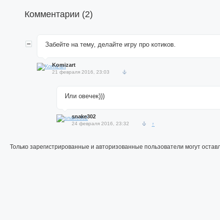
Комментарии (
2
)
Забейте на тему, делайте игру про котиков.
Komizart
21 февраля 2016, 23:03
Или овечек)))
snake302
24 февраля 2016, 23:32
↑
Только зарегистрированные и авторизованные пользователи могут остав