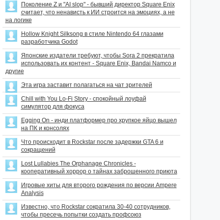
Поколение Z и "AI slop" - бывший директор Square Enix
считает, что ненависть к ИИ строится на эмоциях, а не
на логике
Hollow Knight Silksong в стиле Nintendo 64 глазами
разработчика Godot
Японские издатели требуют, чтобы Sora 2 прекратила
использовать их контент - Square Enix, Bandai Namco и
другие
Эта игра заставит полагаться на чат зрителей
Chill with You Lo-Fi Story - спокойный лоуфай
симулятор для фокуса
Egging On - инди платформер про хрупкое яйцо вышел
на ПК и консолях
Что происходит в Rockstar после задержки GTA 6 и
сокращений
Lost Lullabies The Orphanage Chronicles -
кооперативный хоррор о тайнах заброшенного приюта
Игровые хиты для второго рождения по версии Ampere
Analysis
Известно, что Rockstar сократила 30-40 сотрудников,
чтобы пресечь попытки создать профсоюз