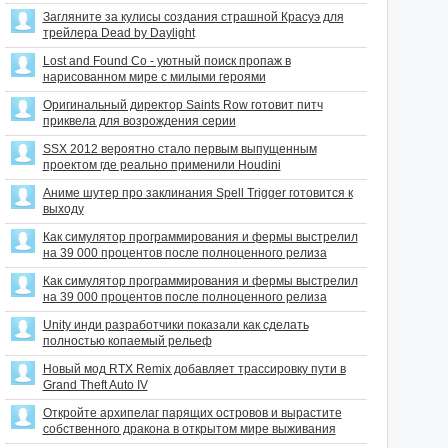
Загляните за кулисы создания страшной Красуэ для
трейлера Dead by Daylight
Lost and Found Co - уютный поиск пропаж в
нарисованном мире с милыми героями
Оригинальный директор Saints Row готовит питч
приквела для возрождения серии
SSX 2012 вероятно стало первым выпущенным
проектом где реально применили Houdini
Аниме шутер про заклинания Spell Trigger готовится к
выходу
Как симулятор программирования и фермы выстрелил
на 39 000 процентов после полноценного релиза
Как симулятор программирования и фермы выстрелил
на 39 000 процентов после полноценного релиза
Unity инди разработчики показали как сделать
полностью копаемый рельеф
Новый мод RTX Remix добавляет трассировку пути в
Grand Theft Auto IV
Откройте архипелаг парящих островов и вырастите
собственного дракона в открытом мире выживания