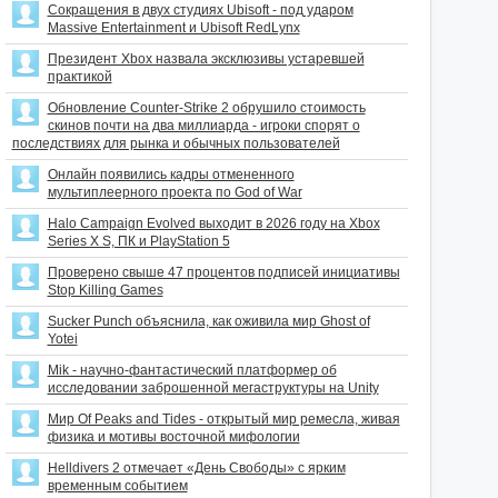
Сокращения в двух студиях Ubisoft - под ударом
Massive Entertainment и Ubisoft RedLynx
Президент Xbox назвала эксклюзивы устаревшей
практикой
Обновление Counter-Strike 2 обрушило стоимость
скинов почти на два миллиарда - игроки спорят о
последствиях для рынка и обычных пользователей
Онлайн появились кадры отмененного
мультиплеерного проекта по God of War
Halo Campaign Evolved выходит в 2026 году на Xbox
Series X S, ПК и PlayStation 5
Проверено свыше 47 процентов подписей инициативы
Stop Killing Games
Sucker Punch объяснила, как оживила мир Ghost of
Yotei
Mik - научно-фантастический платформер об
исследовании заброшенной мегаструктуры на Unity
Мир Of Peaks and Tides - открытый мир ремесла, живая
физика и мотивы восточной мифологии
Helldivers 2 отмечает «День Свободы» с ярким
временным событием