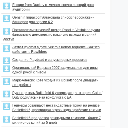
Escape from Duckov отмечает впечатляющий рост
аудитории
Genshin Impact опубликовала список персонажей-
баннеров для версии 6.2
Постапокалиптический шутер Road to Vostok получил
финальную демоверсию накануне выхода в ранний
доступ
Захват крюком в духе Sekiro в новом roguelite - как это
работает в Rewilders
Создание Playdead и запуск первых проектов
Оригинальный Ведьмак 2007 задумывался для игры
одной рукой с пивом
Марк-Алексис Коте уходит из Ubisoft после двадцати
лет работы
Руководитель Battlefield 6 утверждает, что серия Call of
Duty родилась из-за конфликта с EA
Геймеры осваивают нестандартные трюки на релизе
Battlefield 6, превращая огрехи кода в рабочие тактики
Battlefield 6 продается рекордными темпами - более 7
миллионов копий за 5 дней