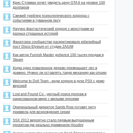
Крис Стокман хочет увидеть цену GTA 6 на уровне 100
долларов
Свежий трейлер психологического хоррора с
событиями в туманном лесу
Научно фантастический хоррор с монстрами из
разных страшных историй
Фанатское сообщество раскритиковало юбилейный
пост Disco Elysium от студии ZA/UM
Как автор Furnish Master добился 100 тысяч продаж в
Steam
Когда одно поваленное дерево превращает лес в
домино. Нужно ли оставлять такую механику как опцию
Welcome to Doll Town - инди хоррор в духе PSX с демо
версией
Lost and Found Co - уютный поиск пропаж в
нарисованном мире с милыми героями
Оригинальный директор Saints Row готовит питч
приквела для возрождения серии
SSX 2012 вероятно стало первым выпущенным
проектом где реально применили Houdini