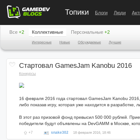
Топики
Блоги
Люди
Акт
Все
+2
Коллективные
Персональные
+2
Интересные
Новые
Обсуждаемые
Лучшие
Стартовал GamesJam Kanobu 2016
Конкурсы
16 февраля 2016 года стартовал GamesJam Kanobu 2016, 
либо показав игру, которая уже находится в разработке, л
В этот раз призовой фонд превысил 500 000 рублей. Прие
победители будут объявлены на DevGAMM в Москве, кото
+7
snake302
18 февраля 2016, 18:46