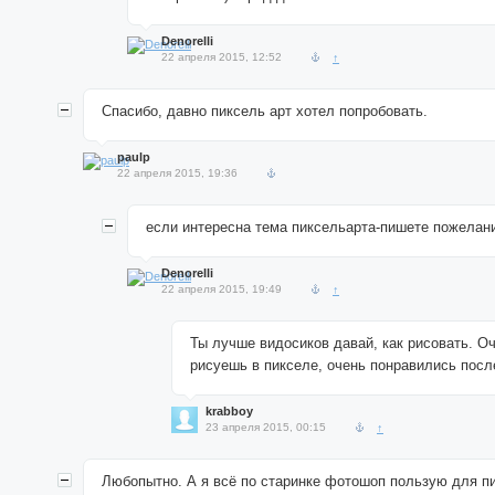
Denorelli
22 апреля 2015, 12:52
↑
Спасибо, давно пиксель арт хотел попробовать.
paulp
22 апреля 2015, 19:36
если интересна тема пиксельарта-пишете пожелан
Denorelli
22 апреля 2015, 19:49
↑
Ты лучше видосиков давай, как рисовать. О
рисуешь в пикселе, очень понравились посл
krabboy
23 апреля 2015, 00:15
↑
Любопытно. А я всё по старинке фотошоп пользую для пи