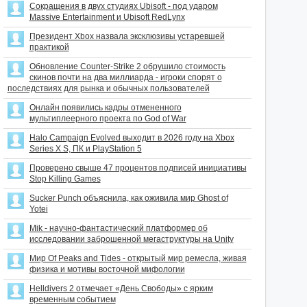
Сокращения в двух студиях Ubisoft - под ударом
Massive Entertainment и Ubisoft RedLynx
Президент Xbox назвала эксклюзивы устаревшей
практикой
Обновление Counter-Strike 2 обрушило стоимость
скинов почти на два миллиарда - игроки спорят о
последствиях для рынка и обычных пользователей
Онлайн появились кадры отмененного
мультиплеерного проекта по God of War
Halo Campaign Evolved выходит в 2026 году на Xbox
Series X S, ПК и PlayStation 5
Проверено свыше 47 процентов подписей инициативы
Stop Killing Games
Sucker Punch объяснила, как оживила мир Ghost of
Yotei
Mik - научно-фантастический платформер об
исследовании заброшенной мегаструктуры на Unity
Мир Of Peaks and Tides - открытый мир ремесла, живая
физика и мотивы восточной мифологии
Helldivers 2 отмечает «День Свободы» с ярким
временным событием