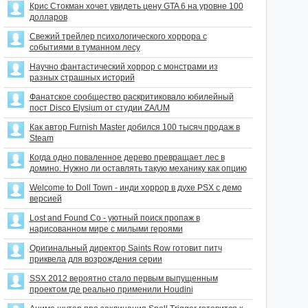
Крис Стокман хочет увидеть цену GTA 6 на уровне 100
долларов
Свежий трейлер психологического хоррора с
событиями в туманном лесу
Научно фантастический хоррор с монстрами из
разных страшных историй
Фанатское сообщество раскритиковало юбилейный
пост Disco Elysium от студии ZA/UM
Как автор Furnish Master добился 100 тысяч продаж в
Steam
Когда одно поваленное дерево превращает лес в
домино. Нужно ли оставлять такую механику как опцию
Welcome to Doll Town - инди хоррор в духе PSX с демо
версией
Lost and Found Co - уютный поиск пропаж в
нарисованном мире с милыми героями
Оригинальный директор Saints Row готовит питч
приквела для возрождения серии
SSX 2012 вероятно стало первым выпущенным
проектом где реально применили Houdini