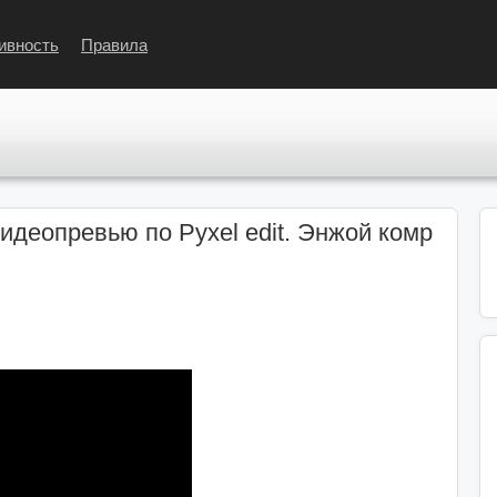
ивность
Правила
идеопревью по Pyxel edit. Энжой комр