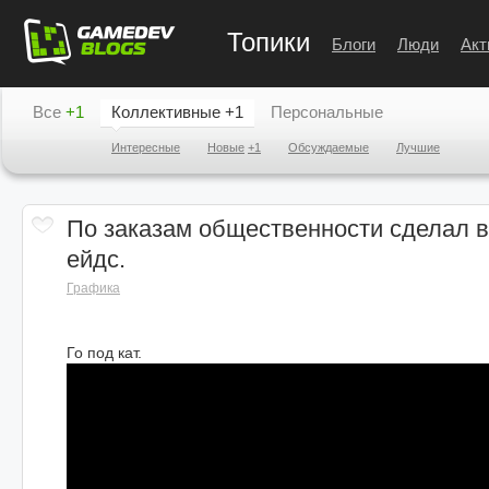
Топики
Блоги
Люди
Акт
Все
+1
Коллективные
+1
Персональные
Интересные
Новые
+1
Обсуждаемые
Лучшие
По заказам общественности сделал в
ейдс.
Графика
Го под кат.