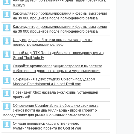
Аниме шутер про заклинания Spell Trigger готовится к
выходу
Как симулятор программирования и фермы выстрелил
на 39 000 процентов после полноценного релиза
Как симулятор программирования и фермы выстрелил
на 39 000 процентов после полноценного релиза
Unity инди разработчики показали как сделать
полностью копаемый рельеф
Новый мод RTX Remix добавляет трассировку пути в
Grand Theft Auto IV
Откройте архипелаг парящих островов и вырастите
собственного дракона в открытом мире выживания
Сокращения в двух студиях Ubisoft - под ударом
Massive Entertainment и Ubisoft RedLynx
Президент Xbox назвала эксклюзивы устаревшей
практикой
Обновление Counter-Strike 2 обрушило стоимость
скинов почти на два миллиарда - игроки спорят о
последствиях для рынка и обычных пользователей
Онлайн появились кадры отмененного
мультиплеерного проекта по God of War