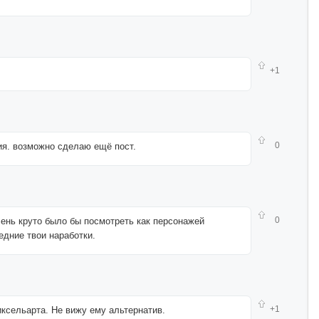
+1
0
ия. возможно сделаю ещё пост.
0
чень круто было бы посмотреть как персонажей
едние твои наработки.
+1
ксельарта. Не вижу ему альтернатив.