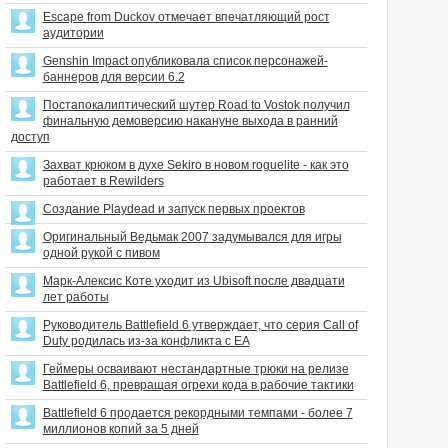
Escape from Duckov отмечает впечатляющий рост
аудитории
Genshin Impact опубликовала список персонажей-
баннеров для версии 6.2
Постапокалиптический шутер Road to Vostok получил
финальную демоверсию накануне выхода в ранний
доступ
Захват крюком в духе Sekiro в новом roguelite - как это
работает в Rewilders
Создание Playdead и запуск первых проектов
Оригинальный Ведьмак 2007 задумывался для игры
одной рукой с пивом
Марк-Алексис Коте уходит из Ubisoft после двадцати
лет работы
Руководитель Battlefield 6 утверждает, что серия Call of
Duty родилась из-за конфликта с EA
Геймеры осваивают нестандартные трюки на релизе
Battlefield 6, превращая огрехи кода в рабочие тактики
Battlefield 6 продается рекордными темпами - более 7
миллионов копий за 5 дней