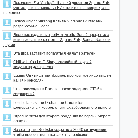
Поколение Z и "AI slop" - бывший директор Square Enix
считает, что ненависть к ИИ строится на эмоциях, а не
на логике
Hollow Knight Silksong в стиле Nintendo 64 глазами
разработчика Godot
Японские издатели требуют, чтобы Sora 2 прекратила
использовать их контент - Square Enix, Bandai Namco и
другие
Эта игра заставит полагаться на чат зрителей
Chill with You Lo-Fi Story - спокойный лоуфай
симулятор для фокуса
Egging On - инди платформер про хрупкое яйцо вышел
на ПК и консолях
Что происходит в Rockstar после задержки GTA 6 и
сокращений
Lost Lullabies The Orphanage Chronicles -
кооперативный хоррор о тайнах заброшенного приюта
Игровые хиты для второго рождения по версии Ampere
Analysis
Известно, что Rockstar сократила 30-40 сотрудников,
чтобы пресечь попытки создать профсоюз