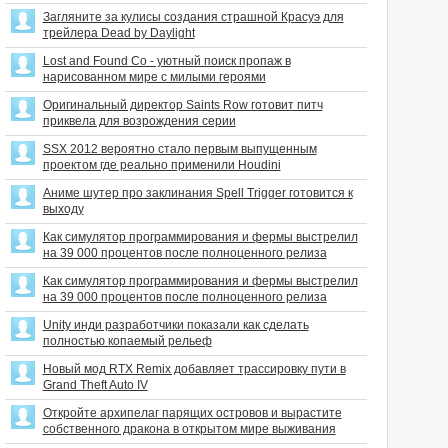
Загляните за кулисы создания страшной Красуэ для
трейлера Dead by Daylight
Lost and Found Co - уютный поиск пропаж в
нарисованном мире с милыми героями
Оригинальный директор Saints Row готовит питч
приквела для возрождения серии
SSX 2012 вероятно стало первым выпущенным
проектом где реально применили Houdini
Аниме шутер про заклинания Spell Trigger готовится к
выходу
Как симулятор программирования и фермы выстрелил
на 39 000 процентов после полноценного релиза
Как симулятор программирования и фермы выстрелил
на 39 000 процентов после полноценного релиза
Unity инди разработчики показали как сделать
полностью копаемый рельеф
Новый мод RTX Remix добавляет трассировку пути в
Grand Theft Auto IV
Откройте архипелаг парящих островов и вырастите
собственного дракона в открытом мире выживания