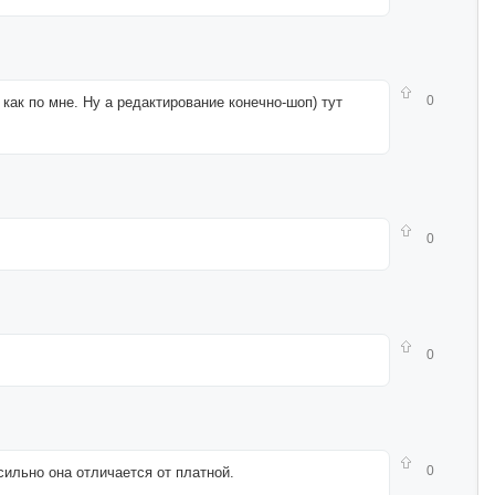
0
ак по мне. Ну а редактирование конечно-шоп) тут
0
0
0
ильно она отличается от платной.