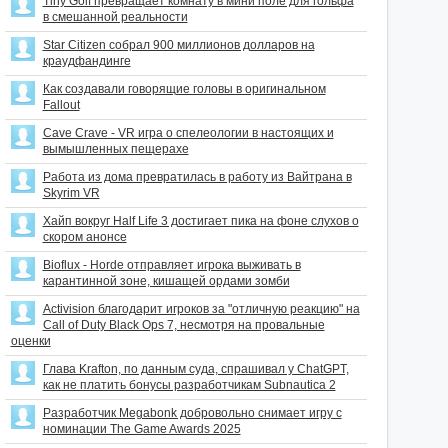
Tiny Golf превращает комнату в мини поле для гольфа
в смешанной реальности
Star Citizen собрал 900 миллионов долларов на
краудфандинге
Как создавали говорящие головы в оригинальном
Fallout
Cave Crave - VR игра о спелеологии в настоящих и
вымышленных пещерахе
Работа из дома превратилась в работу из Вайтрана в
Skyrim VR
Хайп вокруг Half Life 3 достигает пика на фоне слухов о
скором анонсе
Bioflux - Horde отправляет игрока выживать в
карантинной зоне, кишащей ордами зомби
Activision благодарит игроков за "отличную реакцию" на
Call of Duty Black Ops 7, несмотря на провальные
оценки
Глава Krafton, по данным суда, спрашивал у ChatGPT,
как не платить бонусы разработчикам Subnautica 2
Разработчик Megabonk добровольно снимает игру с
номинации The Game Awards 2025