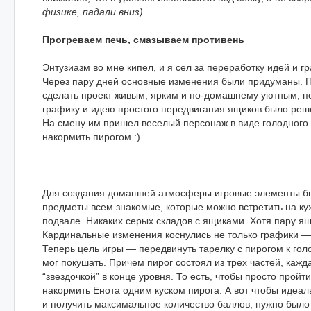
физике, падали вниз)
Прогреваем печь, смазываем противень
Энтузиазм во мне кипел, и я сел за переработку идей и г
Через пару дней основные изменения были придуманы. П
сделать проект живым, ярким и по-домашнему уютным, п
графику и идею простого передвигания ящиков было реш
На смену им пришел веселый персонаж в виде голодного 
накормить пирогом :)
Для создания домашней атмосферы игровые элементы б
предметы всем знакомые, которые можно встретить на кух
подвале. Никаких серых складов с ящиками. Хотя пару ящ
Кардинальные изменения коснулись не только графики —
Теперь цель игры — передвинуть тарелку с пирогом к гол
мог покушать. Причем пирог состоял из трех частей, кажд
“звездочкой” в конце уровня. То есть, чтобы просто пройт
накормить Енота одним куском пирога. А вот чтобы идеал
и получить максимальное количество баллов, нужно было