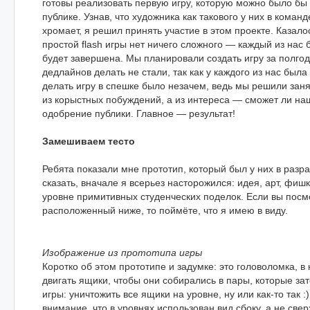
готовы реализовать первую игру, которую можно было бы
публике. Узнав, что художника как такового у них в команд
хромает, я решил принять участие в этом проекте. Казало
простой flash игры нет ничего сложного — каждый из нас 
будет завершена. Мы планировали создать игру за полгод
дедлайнов делать не стали, так как у каждого из нас была
делать игру в спешке было незачем, ведь мы решили заня
из корыстных побуждений, а из интереса — сможет ли на
одобрение публики. Главное — результат!
Замешиваем тесто
Ребята показали мне прототип, который был у них в разра
сказать, вначале я всерьез насторожился: идея, арт, фиш
уровне примитивных студенческих поделок. Если вы посм
расположенный ниже, то поймёте, что я имею в виду.
Изображение из прототипа игры
Коротко об этом прототипе и задумке: это головоломка, 
двигать ящики, чтобы они собирались в пары, которые за
игры: уничтожить все ящики на уровне, ну или как-то так :
внимание, что в уровнях использован вид сбоку, а не свер