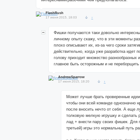
FlashRush
17 июня 2015, 18:03
↑
Фишки получаются таки довольно интересны
личному опыту скажу, что в эти моменты ра
плохо описывают их, из-за чего сроки затяг
действительно, когда уже разработка идет 
голову приходит множество разнообразных и
главное быть осторожным и не переборщить 
AndrewSparrow
17 июня 2015, 18:20
↑
Может лучше брать проверенные идеи 
чтобы они всей команде однозначно н
после вносить нечто от себя. А еще 
толковую мелкую игрушку и сделать р
лад + внести пару своих фишек. Для п
третьей) игры это нормальный путь ра