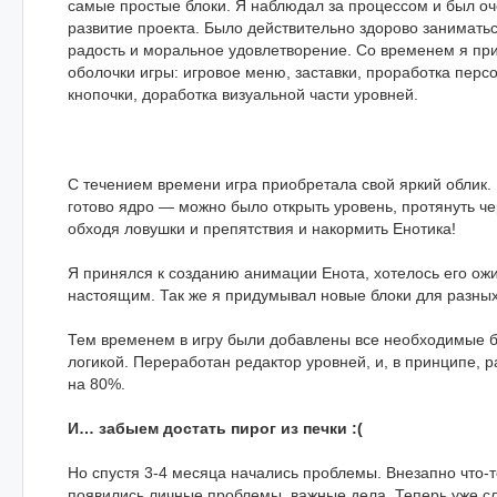
самые простые блоки. Я наблюдал за процессом и был оч
развитие проекта. Было действительно здорово заниматьс
радость и моральное удовлетворение. Со временем я при
оболочки игры: игровое меню, заставки, проработка перс
кнопочки, доработка визуальной части уровней.
С течением времени игра приобретала свой яркий облик.
готово ядро — можно было открыть уровень, протянуть чер
обходя ловушки и препятствия и накормить Енотика!
Я принялся к созданию анимации Енота, хотелось его ожи
настоящим. Так же я придумывал новые блоки для разных
Тем временем в игру были добавлены все необходимые б
логикой. Переработан редактор уровней, и, в принципе, 
на 80%.
И… забыем достать пирог из печки :(
Но спустя 3-4 месяца начались проблемы. Внезапно что-т
появились личные проблемы, важные дела. Теперь уже сл