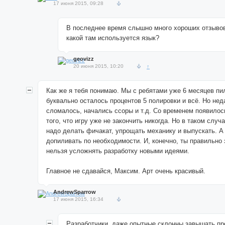
17 июня 2015, 09:28
В последнее время слышно много хороших отзывов
какой там используется язык?
geovizz
20 июня 2015, 10:20
↑
Как же я тебя понимаю. Мы с ребятами уже 6 месяцев пи
буквально осталось процентов 5 полировки и всё. Но нед
сломалось, начались ссоры и т.д. Со временем появило
того, что игру уже не закончить никогда. Но в таком случ
надо делать фичакат, упрощать механику и выпускать. А
допиливать по необходимости. И, конечно, ты правильно 
нельзя усложнять разработку новыми идеями.
Главное не сдавайся, Максим. Арт очень красивый.
AndrewSparrow
17 июня 2015, 16:34
Разработчики, даже опытные склонны завышать пр