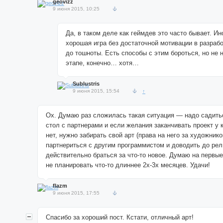
geovizz
9 июня 2015, 10:25
Да, в таком деле как геймдев это часто бывает. Ин
хорошая игра без достаточной мотивации в разраб
до тошноты. Есть способы с этим бороться, но не 
этапе, конечно… хотя…
Sublustris
9 июня 2015, 15:54
↑
Ох. Думаю раз сложилась такая ситуация — надо садить
стол с партнерами и если желания заканчивать проект у
нет, нужно забирать свой арт (права на него за художнико
партнериться с другим программистом и доводить до рел
действительно браться за что-то новое. Думаю на первы
не планировать что-то длиннее 2х-3х месяцев. Удачи!
flazm
9 июня 2015, 17:55
Спасибо за хороший пост. Кстати, отличный арт!