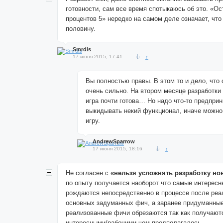
готовности, сам все время спотыкаюсь об это. «О
процентов 5» нередко на самом деле означает, что 
половину.
Smrdis
17 июня 2015, 17:41
↑
Вы полностью правы. В этом то и дело, что
очень сильно. На втором месяце разработки
игра почти готова… Но надо что-то предприн
выкидывать некий функционал, иначе можно
игру.
AndrewSparrow
17 июня 2015, 18:16
↑
Не согласен с
«нельзя усложнять разработку н
по опыту получается наоборот что самые интерес
рождаются непосредственно в процессе после реа
основных задуманных фич, а заранее придуманные
реализованные фичи обрезаются так как получают
интересными/рабочими чем предполагалось.