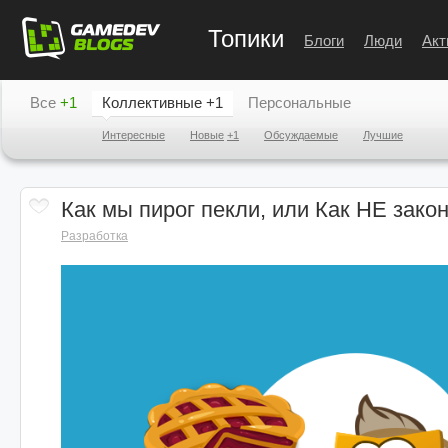
Топики
Блоги
Люди
Акт
Все
+1
Коллективные
+1
Персональные
Интересные
Новые
+1
Обсуждаемые
Лучшие
Как мы пирог пекли, или Как НЕ закон
Разработка