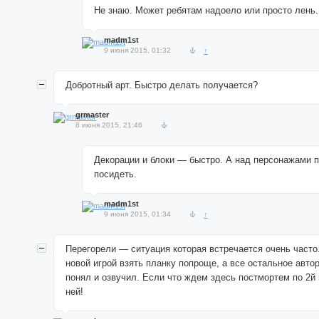
Не знаю. Может ребятам надоело или просто лень.
madm1st
9 июня 2015, 01:32
↑
Добротный арт. Быстро делать получается?
grmaster
8 июня 2015, 21:46
Декорации и блоки — быстро. А над персонажами 
посидеть.
madm1st
9 июня 2015, 01:34
↑
Перегорели — ситуация которая встречается очень часто
новой игрой взять планку попроще, а все остальное авто
понял и озвучил. Если что ждем здесь постмортем по 2й 
ней!