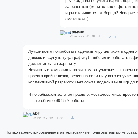
p.s. Когда вы не умете варить борщ, в
за рецептом (желательно с фото и по
игры отличаются от борща? Наваристо
сметанкой :)
grmaster
23 июня 2015, 09:31
↑
Лучше всего попробовать сделать игру целиком в одного
движок и всунуть туда графику), либо идти работать в ф
делает игры, за зарплату.
Начинать с компании и на чистом энтузиазме — шансы н
проекта крайне низки, особенно если ни у кого из участни
коллективной разработки нет опыта доделывания игр до к
И не забываем золотое правило: «осталось лишь просто
— это обычно 90-95% работы…
ADF
26 июня 2015, 11:28
Только зарегистрированные и авторизованные пользователи могут остав