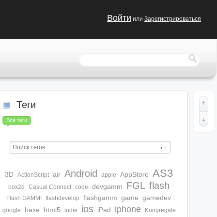
Войти
или
Зарегистрироваться
Теги
Все теги
AS3
Android
3D
air
AppStore
ActionScript
apple
FGL
flash
devgamm
box2d
Casual Connect
code
flashgamm
game
gamedev
Flash GAMM!
flashdevelop
ios
iphone
haxe
html5
iPad
google
indie
Kongregate