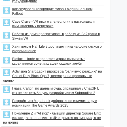
краудфандинге
Как создавали говорящие головы в оригинальном
Fallout
Cave Crave - VR игра о спелеологии в настоящих и
вымышленных пещерахе
Работа из дома превратилась в работу из Вайтрана в
Skyrim VR
Хайп вокруг Half Life 3 достигает пика на фоне слухов о
скором анонсе
Bioflux - Horde отправляет игрока выживать в
карантинной зоне, кишащей ордами зомби
Activision благодарит игроков за "отличную реакцию" на
Call of Duty Black Ops 7, несмотря на провальные
оценки
Глава Krafton, по данным суда, спрашивал у ChatGPT,
как не платить бонусы разработчикам Subnautica 2
Разработчик Megabonk добровольно снимает игру с
номинации The Game Awards 2025
Поколение Z и "AI slop" - бывший директор Square Enix
считает, что ненависть к ИИ строится на эмоциях, а не
на логике