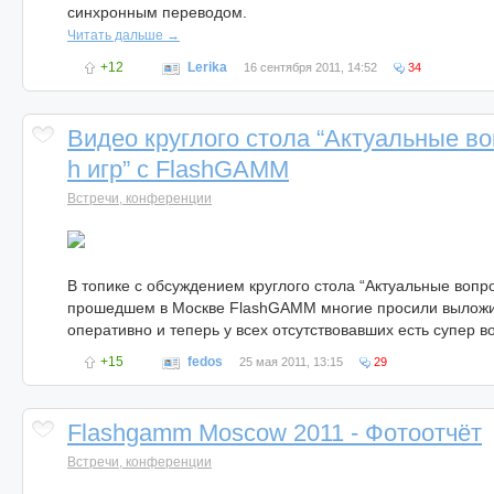
синхронным переводом.
Читать дальше →
+12
Lerika
16 сентября 2011, 14:52
34
Видео круглого стола “Актуальные во
h игр” с FlashGAMM
Встречи, конференции
В топике с обсуждением круглого стола “Актуальные вопро
прошедшем в Москве FlashGAMM многие просили выложи
оперативно и теперь у всех отсутствовавших есть супер в
+15
fedos
25 мая 2011, 13:15
29
Flashgamm Moscow 2011 - Фотоотчёт
Встречи, конференции