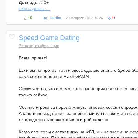
Доклады:
30+
Читать дальше →
+9
Lerika
29 февраля 2012, 16:26
41
Speed Game Dating
Встречи, конференции
Всем, привет!
Если вы не против, то я и здесь сделаю анонс о
Speed Ga
рамках конференции Flash GAMM.
Скажу честно, что формат этого мероприятия я вынашива
только сейчас.
Обычно игроки за первые минуты игровой сессии определяю
Аналогично издатели – за первые минуты знакомства с игр
ли продолжать знакомиться с игрой дальше.
Когда спонсоры смотрят игру на ФГЛ, мы не знаем на ско