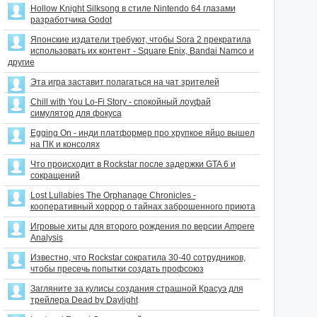
Hollow Knight Silksong в стиле Nintendo 64 глазами
разработчика Godot
Японские издатели требуют, чтобы Sora 2 прекратила
использовать их контент - Square Enix, Bandai Namco и
другие
Эта игра заставит полагаться на чат зрителей
Chill with You Lo-Fi Story - спокойный лоуфай
симулятор для фокуса
Egging On - инди платформер про хрупкое яйцо вышел
на ПК и консолях
Что происходит в Rockstar после задержки GTA 6 и
сокращений
Lost Lullabies The Orphanage Chronicles -
кооперативный хоррор о тайнах заброшенного приюта
Игровые хиты для второго рождения по версии Ampere
Analysis
Известно, что Rockstar сократила 30-40 сотрудников,
чтобы пресечь попытки создать профсоюз
Загляните за кулисы создания страшной Красуэ для
трейлера Dead by Daylight