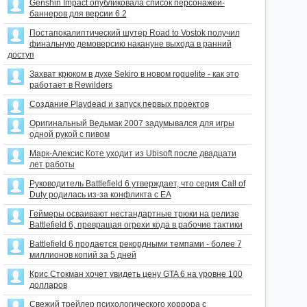
Genshin Impact опубликовала список персонажей-
баннеров для версии 6.2
Постапокалиптический шутер Road to Vostok получил
финальную демоверсию накануне выхода в ранний
доступ
Захват крюком в духе Sekiro в новом roguelite - как это
работает в Rewilders
Создание Playdead и запуск первых проектов
Оригинальный Ведьмак 2007 задумывался для игры
одной рукой с пивом
Марк-Алексис Коте уходит из Ubisoft после двадцати
лет работы
Руководитель Battlefield 6 утверждает, что серия Call of
Duty родилась из-за конфликта с EA
Геймеры осваивают нестандартные трюки на релизе
Battlefield 6, превращая огрехи кода в рабочие тактики
Battlefield 6 продается рекордными темпами - более 7
миллионов копий за 5 дней
Крис Стокман хочет увидеть цену GTA 6 на уровне 100
долларов
Свежий трейлер психологического хоррора с