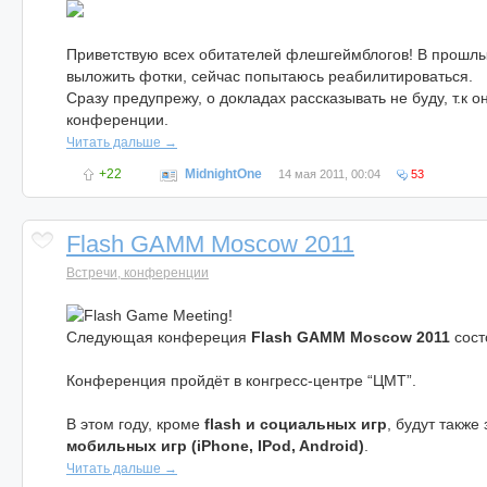
Приветствую всех обитателей флешгеймблогов! В прошлый
выложить фотки, сейчас попытаюсь реабилитироваться.
Сразу предупрежу, о докладах рассказывать не буду, т.к 
конференции.
Читать дальше →
+22
MidnightOne
14 мая 2011, 00:04
53
Flash GAMM Moscow 2011
Встречи, конференции
Следующая конфереция
Flash GAMM Moscow 2011
сост
Конференция пройдёт в конгресс-центре “ЦМТ”.
В этом году, кроме
flash и социальных игр
, будут также
мобильных игр (iPhone, IPod, Android)
.
Читать дальше →