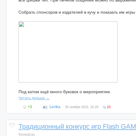
все фишки тип. При личном общении можно по выражению
Собрать спонсоров и издателей в кучу и показать им игры
Под катом ещё много буковок о мероприятии.
Читать дальше →
+3
Lerika
25 ноября 2011, 16:26
10
Традиционный конкурс игр Flash GA
Конкурсы