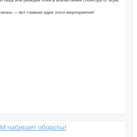
 лица или реакции понять впечатления спонсора от игры.
 лично — вот главная идея этого мероприятия!
MM набирает обороты!