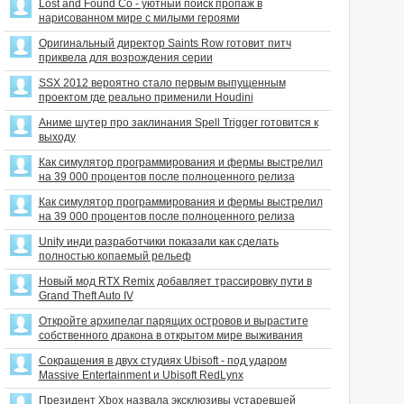
Lost and Found Co - уютный поиск пропаж в
нарисованном мире с милыми героями
Оригинальный директор Saints Row готовит питч
приквела для возрождения серии
SSX 2012 вероятно стало первым выпущенным
проектом где реально применили Houdini
Аниме шутер про заклинания Spell Trigger готовится к
выходу
Как симулятор программирования и фермы выстрелил
на 39 000 процентов после полноценного релиза
Как симулятор программирования и фермы выстрелил
на 39 000 процентов после полноценного релиза
Unity инди разработчики показали как сделать
полностью копаемый рельеф
Новый мод RTX Remix добавляет трассировку пути в
Grand Theft Auto IV
Откройте архипелаг парящих островов и вырастите
собственного дракона в открытом мире выживания
Сокращения в двух студиях Ubisoft - под ударом
Massive Entertainment и Ubisoft RedLynx
Президент Xbox назвала эксклюзивы устаревшей