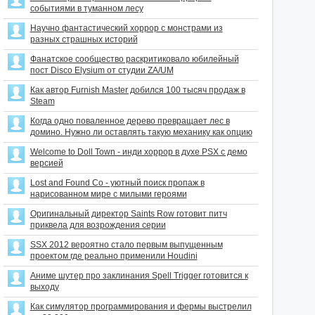
событиями в туманном лесу
Научно фантастический хоррор с монстрами из
разных страшных историй
Фанатское сообщество раскритиковало юбилейный
пост Disco Elysium от студии ZA/UM
Как автор Furnish Master добился 100 тысяч продаж в
Steam
Когда одно поваленное дерево превращает лес в
домино. Нужно ли оставлять такую механику как опцию
Welcome to Doll Town - инди хоррор в духе PSX с демо
версией
Lost and Found Co - уютный поиск пропаж в
нарисованном мире с милыми героями
Оригинальный директор Saints Row готовит питч
приквела для возрождения серии
SSX 2012 вероятно стало первым выпущенным
проектом где реально применили Houdini
Аниме шутер про заклинания Spell Trigger готовится к
выходу
Как симулятор программирования и фермы выстрелил