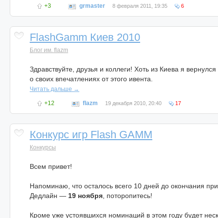
+3
grmaster
8 февраля 2011, 19:35
6
FlashGamm Киев 2010
Блог им. flazm
Здравствуйте, друзья и коллеги! Хоть из Киева я вернулс
о своих впечатлениях от этого ивента.
Читать дальше →
+12
flazm
19 декабря 2010, 20:40
17
Конкурс игр Flash GAMM
Конкурсы
Всем привет!
Напоминаю, что осталось всего 10 дней до окончания при
Дедлайн —
19 ноября
, поторопитесь!
Кроме уже устоявшихся номинаций в этом году будет нес