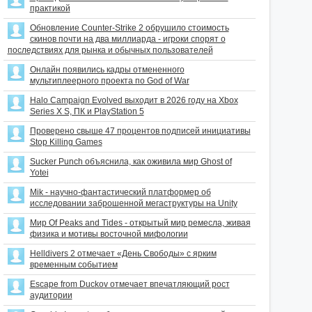
практикой
Обновление Counter-Strike 2 обрушило стоимость
скинов почти на два миллиарда - игроки спорят о
последствиях для рынка и обычных пользователей
Онлайн появились кадры отмененного
мультиплеерного проекта по God of War
Halo Campaign Evolved выходит в 2026 году на Xbox
Series X S, ПК и PlayStation 5
Проверено свыше 47 процентов подписей инициативы
Stop Killing Games
Sucker Punch объяснила, как оживила мир Ghost of
Yotei
Mik - научно-фантастический платформер об
исследовании заброшенной мегаструктуры на Unity
Мир Of Peaks and Tides - открытый мир ремесла, живая
физика и мотивы восточной мифологии
Helldivers 2 отмечает «День Свободы» с ярким
временным событием
Escape from Duckov отмечает впечатляющий рост
аудитории