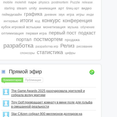
nape
mobile
molehill
physics
postmortem
Puzzle
release
steam
unity
анимация
арт
видео
starling
блиц-арт
графика
геймдизайн
игра
игры
дневник
звук
инди
итоги
конкурс
конференция
интервью
код
кубок игровой вспышки
монетизация
музыка
обучение
первый пост
подкаст
оптимизация
первая игра
постмортем
портал
продажа
разработка
Релиз
разработка игр
рисование
статистика
спонсоры
цифры
Прямой эфир
Комментарии
Публикации
The Game Awards 2025 разочаровала зрителей и
собрала волну критики
Tiny Golf превращает комнату в мини поле для гольфа
в смешанной реальности
Star Citizen собрал 900 миллионов долларов на