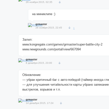
26 ноября 2015, 02:35
на миниклипе :)
grmaster
26 ноября 2015, 22:45
↑
Залил:
www.kongregate.com/games/grmaster/super-battle-city-2
www.newgrounds.com/portal/view/667094
grmaster
8 декабря 2015, 23:00
Обновление:
— убран критичный баг с авто-победой (таймер иногда гл
— для улучшения читабельности карты убрано запекание
выстрелов, взрывов и т.п.
grmaster
14 декабря 2015, 17:24