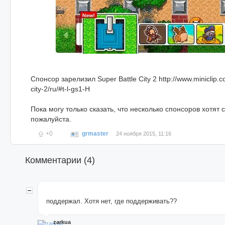
Спонсор зарелизил Super Battle City 2 http://www.miniclip.
city-2/ru/#t-l-gs1-H
Пока могу только сказать, что несколько спонсоров хотят 
пожалуйста.
+0
grmaster
24 ноября 2015, 11:16
Комментарии (
4
)
поддержал. Хотя нет, где поддерживать??
zarkua