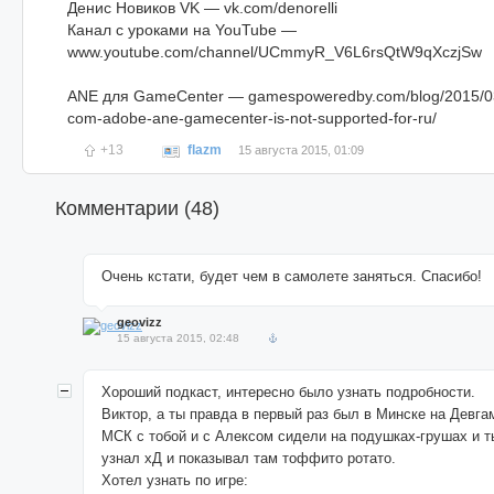
Денис Новиков VK — vk.com/denorelli
Канал с уроками на YouTube —
www.youtube.com/channel/UCmmyR_V6L6rsQtW9qXczjSw
ANE для GameCenter — gamespoweredby.com/blog/2015/03/
com-adobe-ane-gamecenter-is-not-supported-for-ru/
+13
flazm
15 августа 2015, 01:09
Комментарии (
48
)
Очень кстати, будет чем в самолете заняться. Спасибо!
geovizz
15 августа 2015, 02:48
Хороший подкаст, интересно было узнать подробности.
Виктор, а ты правда в первый раз был в Минске на Девг
МСК с тобой и с Алексом сидели на подушках-грушах и т
узнал хД и показывал там тоффито ротато.
Хотел узнать по игре: