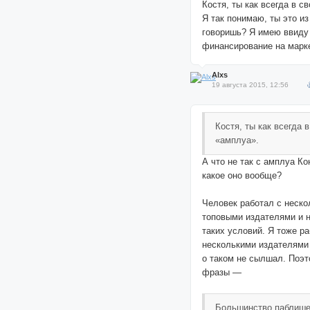
Костя, ты как всегда в с
Я так понимаю, ты это из
говоришь? Я имею ввиду
финансирование на марк
Alxs
19 августа 2015, 12:56
Костя, ты как всегда 
«амплуа».
А что не так с амплуа Ко
какое оно вообще?
Человек работал с неск
топовыми издателями и н
таких условий. Я тоже ра
несколькими издателями 
о таком не сылшал. Поэт
фразы —
Большинство паблиш