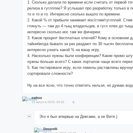
1. Сколько делали по времени если считать от первой т
релиза в гуглплее? Я услышал про разработку только в п
то и то и то. Интересно сколько вышло по времени.
2. Какой % от прибыли занимает иос/стим/гуглплей. Сти
глянуть — там до 4 тыщ владельцев, в гугл плее до тыщи
интересно сколько иос там же фичеринг.
3. Каков процент бесплатных ключей? Кому в основном 
тайнибилда бывало за раз раздают по 30 тысяч бесплатн
интересно узнать какой % на вашу игру.
4. Насколько нужны были конференции? Какие промо шту
нужны больше всего? С каких порталов чаще всего перех
5. Как тестировали игру, если левелы раставлены вручн
сортировали сложности?
Ну на все ясно, что точно ответить нельзя, но думаю во
zarkua
15 августа 2015, 04:32
Это я был впервые на Девгаме, а не Витя.)
Denorelli