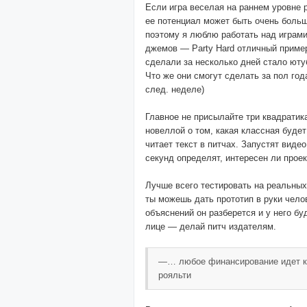
Если игра веселая на раннем уровне р
ее потенциал может быть очень боль
поэтому я люблю работать над играми
джемов — Party Hard отличный пример
сделали за несколько дней стало ют
Что же они смогут сделать за пол год
след. неделе)
Главное не присылайте три квадратик
новеллой о том, какая классная будет
читает текст в питчах. Запустят видео
секунд определят, интересен ли проек
Лучше всего тестировать на реальны
ты можешь дать прототип в руки челов
объяснений он разберется и у него бу
лице — делай питч издателям.
—… любое финансирование идет ка
рояльти