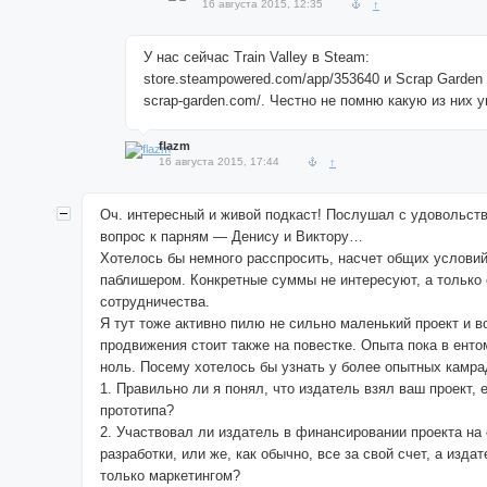
16 августа 2015, 12:35
↑
У нас сейчас Train Valley в Steam:
store.steampowered.com/app/353640 и Scrap Garden 
scrap-garden.com/. Честно не помню какую из них 
flazm
16 августа 2015, 17:44
↑
Оч. интересный и живой подкаст! Послушал с удовольст
вопрос к парням — Денису и Виктору…
Хотелось бы немного расспросить, насчет общих условий
паблишером. Конкретные суммы не интересуют, а только
сотрудничества.
Я тут тоже активно пилю не сильно маленький проект и в
продвижения стоит также на повестке. Опыта пока в ент
ноль. Посему хотелось бы узнать у более опытных камрад
1. Правильно ли я понял, что издатель взял ваш проект, 
прототипа?
2. Участвовал ли издатель в финансировании проекта на
разработки, или же, как обычно, все за свой счет, а изда
только маркетингом?