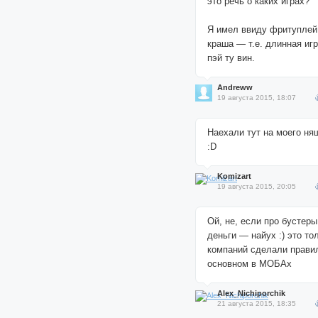
это речь о каких играх?
Я имел ввиду фритуплей
краша — т.е. длинная игр
пэй ту вин.
Andreww
19 августа 2015, 18:07
Наехали тут на моего ня
:D
Komizart
19 августа 2015, 20:05
Ой, не, если про бустеры
деньги — найух :) это то
компаний сделали правил
основном в МОБАх
Alex_Nichiporchik
21 августа 2015, 18:35