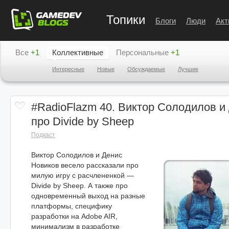
Топики
Блоги
Люди
Акт
Все
+1
Коллективные
Персональные
+1
Интересные
Новые
Обсуждаемые
Лучшие
#RadioFlazm 40. Виктор Солодилов и
про Divide by Sheep
Подкаст
Виктор Солодилов и Денис
Новиков весело рассказали про
милую игру с расчлененкой —
Divide by Sheep. А также про
одновременный выход на разные
платформы, специфику
разработки на Adobe AIR,
минимализм в разработке