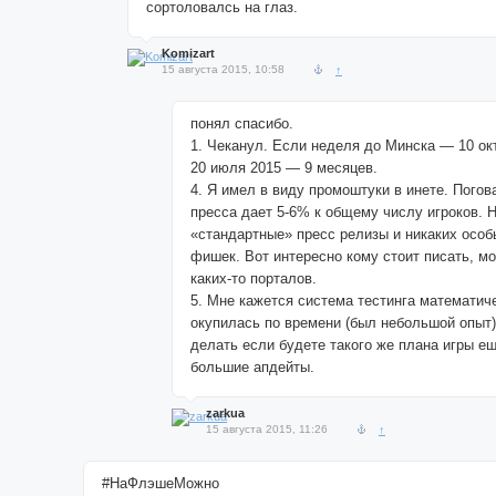
сортоловалсь на глаз.
Komizart
15 августа 2015, 10:58
↑
понял спасибо.
1. Чеканул. Если неделя до Минска — 10 ок
20 июля 2015 — 9 месяцев.
4. Я имел в виду промоштуки в инете. Пого
пресса дает 5-6% к общему числу игроков. 
«стандартные» пресс релизы и никаких осо
фишек. Вот интересно кому стоит писать, м
каких-то порталов.
5. Мне кажется система тестинга математич
окупилась по времени (был небольшой опыт
делать если будете такого же плана игры е
большие апдейты.
zarkua
15 августа 2015, 11:26
↑
#НаФлэшеМожно