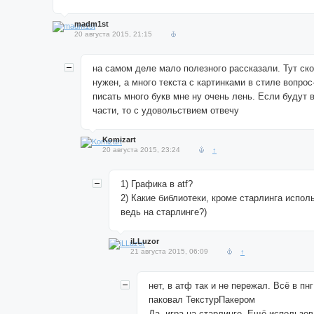
madm1st
20 августа 2015, 21:15
на самом деле мало полезного рассказали. Тут ско
нужен, а много текста с картинками в стиле вопрос
писать много букв мне ну очень лень. Если будут 
части, то с удовольствием отвечу
Komizart
20 августа 2015, 23:24
↑
1) Графика в atf?
2) Какие библиотеки, кроме старлинга испол
ведь на старлинге?)
iLLuzor
21 августа 2015, 06:09
↑
нет, в атф так и не пережал. Всё в пн
паковал ТекстурПакером
Да, игра на старлинге. Ещё использов