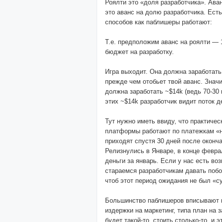
Роялти это «доля разработчика». Ава
это аванс на долю разработчика. Ест
способов как паблишеры работают:
Т.е. предположим аванс на роялти — 1
бюджет на разработку.
Игра выходит. Она должна заработать
прежде чем отобьет твой аванс. Значи
должна заработать ~$14k (ведь 70-30 
этих ~$14k разработчик видит поток де
Тут нужно иметь ввиду, что практичес
платформы работают по платежкам «н
приходят спустя 30 дней после оконч
Релизнулись в Январе, в конце февра
деньги за январь. Если у нас есть во
стараемся разработчикам давать поб
чтоб этот период ожидания не был «с
Большинство паблишеров вписывают 
издержки на маркетинг, типа план на 
будет такой-то, стоить столько-то, и э