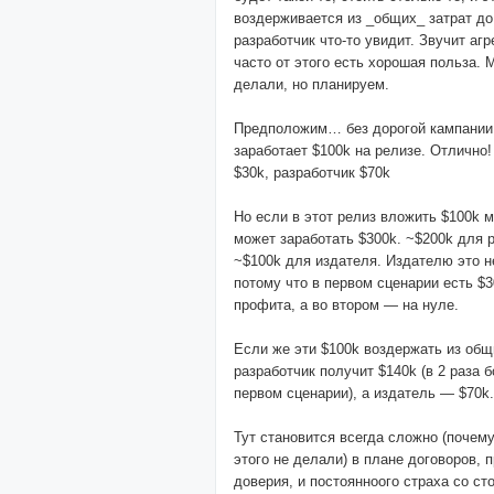
воздерживается из _общих_ затрат до 
разработчик что-то увидит. Звучит агр
часто от этого есть хорошая польза. 
делали, но планируем.
Предположим… без дорогой кампании 
заработает $100k на релизе. Отлично
$30k, разработчик $70k
Но если в этот релиз вложить $100k м
может заработать $300k. ~$200k для р
~$100k для издателя. Издателю это н
потому что в первом сценарии есть $3
профита, а во втором — на нуле.
Если же эти $100k воздержать из общ
разработчик получит $140k (в 2 раза 
первом сценарии), а издатель — $70k.
Тут становится всегда сложно (почему
этого не делали) в плане договоров, 
доверия, и постоянноого страха со ст