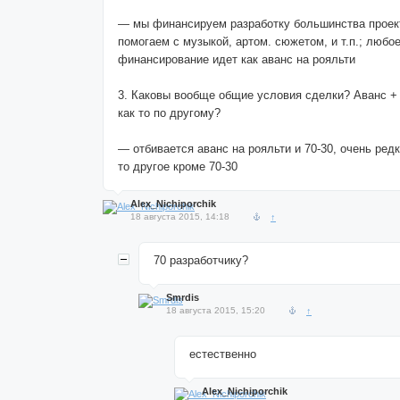
— мы финансируем разработку большинства проек
помогаем с музыкой, артом. сюжетом, и т.п.; любо
финансирование идет как аванс на рояльти
3. Каковы вообще общие условия сделки? Аванс + 
как то по другому?
— отбивается аванс на рояльти и 70-30, очень редк
то другое кроме 70-30
Alex_Nichiporchik
18 августа 2015, 14:18
↑
70 разработчику?
Smrdis
18 августа 2015, 15:20
↑
естественно
Alex_Nichiporchik