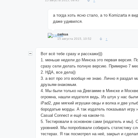
15 августа 2015, 09:45
↑
а тогда хоть ясно стало, а то Komizartа я ви
даже удивился.
zarkua
15 августа 2015, 10:52
↑
Вот всё тебе сразу и расскажи)))
1. меньше недели до Минска это первая версия. П
сразу сели делать полную версию. Примерно 7 ме
2. НДА, все дела))
3. а вот про это вообще не знаю. Лично я раздал 
друзьям-знакомым.
4. Мы были только на Девгамме в Минске и Москве
огромна, нашли издателя ведь. Из штук у нас были
iPad2, две мягкий игрушки овцы и волка и две ул
бородатые морды. А так издатель показывал игру 
Casual Connect и ещё на каком-то.
5. Тестировали в основном сами (издатель и мы). 
уровнией. Мы попробовали собирать статистику сл
тестерах. Я так посмотрел на неё, закрыл и сдела