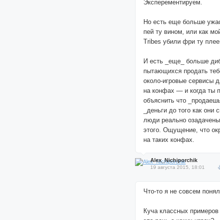
Эксперементируем.
Но есть еще больше ужа
пей ту вином, или как м
Tribes убили фри ту плее
И есть _еще_ больше ди
пытающихся продать теб
около-игровые сервисы д
на конфах — и когда ты 
объяснить что _продаешь
_деньги до того как они 
люди реально озадачены
этого. Ощущение, что о
на таких конфах.
Alex_Nichiporchik
19 августа 2015, 18:01
Что-то я не совсем понял 
Куча классных примеров