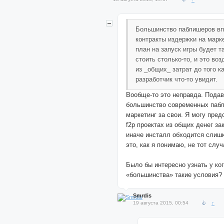
Большинство паблишеров в
контракты издержки на марке
план на запуск игры будет та
стоить столько-то, и это во
из _общих_ затрат до того к
разработчик что-то увидит.
Вообще-то это неправда. Под
большинство современных паб
маркетинг за свои. Я могу предс
f2p проектах из общих денег за
иначе инсталл обходится слишк
это, как я понимаю, не тот случ
Было бы интересно узнать у ко
«большинства» такие условия?
Smrdis
19 августа 2015, 00:54
↑