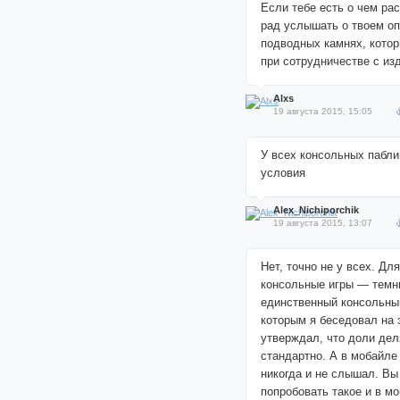
Если тебе есть о чем рас
рад услышать о твоем оп
подводных камнях, кото
при сотрудничестве с из
Alxs
19 августа 2015, 15:05
У всех консольных пабли
условия
Alex_Nichiporchik
19 августа 2015, 13:07
Нет, точно не у всех. Дл
консольные игры — темн
единственный консольный
которым я беседовал на 
утверждал, что доли дел
стандартно. А в мобайле
никогда и не слышал. Вы
попробовать такое и в м