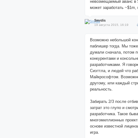
невозмещаемый аванс в $
может заработать ~$1m, 
Smrdis
19 августа 2015, 16:19
Возможно небольшой ко
паблишер тогда. Мы тоже
думали сначала, потом 
конкурентами и консоль
разработчиками. Я говор
Сиэттла, и людей что ра
Майкрософтом. Возможно
другому, или каждый стр
реальность.
Забирать 2/3 после отби
затрат это глупо и смот
разработчика. Такое быва
многомиллионных проекта
основе известной лиценз
игра.