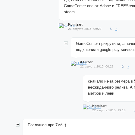
GameCenter ane от Adobe и FREESte
steam
Komizart
21 августа 2015, 09:23
↑
GameCenter прикрутили, а поче
подключили google play services
iLLuzor
22 августа 2015, 00:27
↑
сначало из-за резмера в 
неожиданного релиза. А п
метров и лени
Komizart
22 августа 2015, 19:10
Послушал про 7мб :)