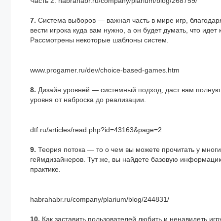
Часть 2: habrahabr.ru/company/plarium/blog/268759/
7.
Система выборов — важная часть в мире игр, благодар
вести игрока куда вам нужно, а он будет думать, что идет 
Рассмотрены некоторые шаблоны систем.
www.progamer.ru/dev/choice-based-games.htm
8.
Дизайн уровней — системный подход, даст вам полную
уровня от наброска до реализации.
dtf.ru/articles/read.php?id=43163&page=2
9.
Теория потока — то о чем вы можете прочитать у мног
геймдизайнеров. Тут же, вы найдете базовую информацию
практике.
habrahabr.ru/company/plarium/blog/244831/
10.
Как заставить пользователей любить и ненавидеть игр