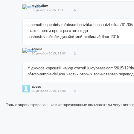
mykhailov
30 декабря 2015, 11:23
cinematheque.dirty.ru/absurdonavtika-finna-i-dzheika-76170
статья почти про игры этого года
aushestov.ru/гейм-дизайн/ мой любимый блог 2015
zarkua
30 декабря 2015, 13:03
У джусов хороший набор статей juicybeast.com/2015/12/th
of-toto-temple-deluxe/ частьк оторых топикстартер перевод
abyss
30 декабря 2015, 13:50
Только зарегистрированные и авторизованные пользователи могут остав