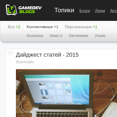
Топики
Блоги
Люди
Акт
Все
+2
Коллективные
+1
Персональные
+1
Интересные
Новые
+1
Обсуждаемые
Лучшие
Дайджест статей - 2015
Игродизайн