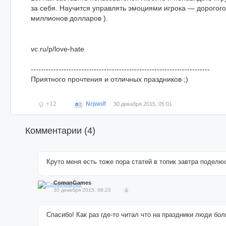
за себя. Научится управлять эмоциями игрока — дорогого 
миллионов долларов ).
vc.ru/p/love-hate
-----------------------------------------------------------------------
Приятного прочтения и отличных праздников ;)
+12
Nrjwolf
30 декабря 2015, 05:01
Комментарии (
4
)
Круто меня есть тоже пора статей в топик завтра поделю
ComanGames
30 декабря 2015, 08:23
Спасибо! Как раз где-то читал что на праздники люди бол