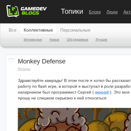
Топики
Блоги
Люди
Акт
Все
Коллективные
Персональные
Интересные
Новые
Обсуждаемые
Лучшие
Monkey Defense
Релизы
Здравствуйте камрады! В этом посте я хотел бы рассказа
работу по flash игре, в которой я выступал в роли разраб
напарником был программист Сергей (
woood
). Это моя
прошу не слишком серьезно к ней относиться.