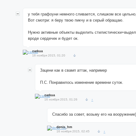
у тебя графоуни немного сливается, слишком все цельно,
Вот смотри: я беру твою пикчу и в серый обращаю.
Нужно активные объекты выделить стилистически+выдели
вроде сердечек и будет ок.
zarkua
16 ноября 2015, 01:20
Зацени как в свамп аттак, например
П.С. Понравилось изменение времени суток.
zarkua
16 ноября 2015, 01:26
↑
Спасибо за совет, возьму его на вооружение
denis_hm
16 ноября 2015, 02:45
↑