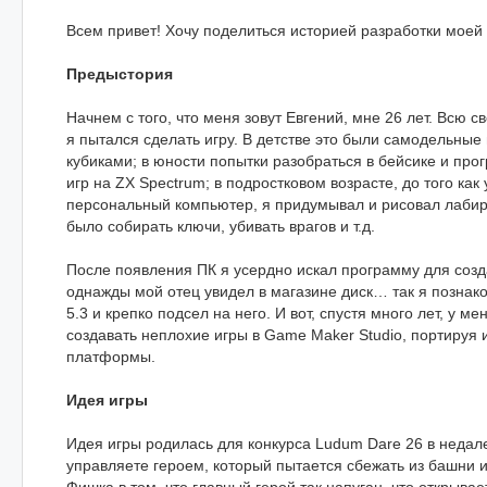
Всем привет! Хочу поделиться историей разработки моей
Предыстория
Начнем с того, что меня зовут Евгений, мне 26 лет. Всю 
я пытался сделать игру. В детстве это были самодельные
кубиками; в юности попытки разобраться в бейсике и про
игр на ZX Spectrum; в подростковом возрасте, до того как
персональный компьютер, я придумывал и рисовал лабир
было собирать ключи, убивать врагов и т.д.
После появления ПК я усердно искал программу для созда
однажды мой отец увидел в магазине диск… так я позна
5.3 и крепко подсел на него. И вот, спустя много лет, у м
создавать неплохие игры в Game Maker Studio, портируя 
платформы.
Идея игры
Идея игры родилась для конкурса Ludum Dare 26 в недал
управляете героем, который пытается сбежать из башни и