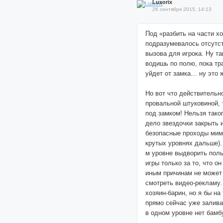
Luxorix
26 сентября 2015, 14:13
Под «разбить на части х
подразумевалось отсутст
вызова для игрока. Ну та
водишь по полю, пока тр
уйдет от замка… ну это 
Но вот что действительн
провальной штуковиной, 
под замком! Нельзя тако
дело звездочки закрыть и
безопасные проходы мим
крутых уровнях дальше).
м уровне выдворить поль
игры только за то, что он
иным причинам не может 
смотреть видео-рекламу. 
хозяин-барин, но я бы на
прямо сейчас уже залива
в одном уровне нет бамб