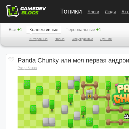
Топики
Блоги
Люди
Акт
Все
+1
Коллективные
Персональные
+1
Интересные
Новые
Обсуждаемые
Лучшие
Panda Chunky или моя первая андрои
Разработка