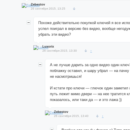
Zebestov
26 сентября 2015, 13:25
Похоже действительно покупкой ключей я все испор
успел поиграл в версию без видео, вообще негоду
убрать эти видео?
Luxorix
26 сентября 2015, 13:30
↑
А не лучше дарить за одно видео один ключ
поблажку оставил, и шару убрал — на пачку
не насмотришься!
И кстати про ключи — глючок один заметил 
путь лежит мимо двери — на нее тратится к
показалось, или таки да — и это лажа ))
Zebestov
26 сентября 2015, 13:40
↑