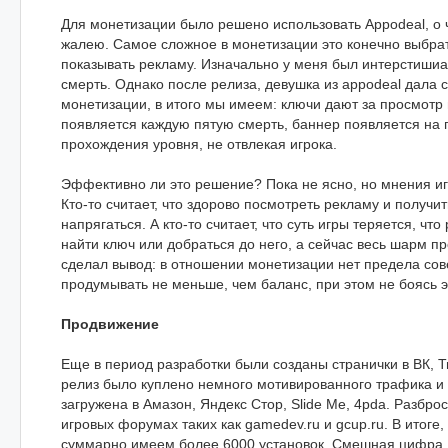
Для монетизации было решено использовать Appodeal, о 
жалею. Самое сложное в монетизации это конечно выбрать
показывать рекламу. Изначально у меня был интерстиши
смерть. Однако после релиза, девушка из appodeal дала 
монетизации, в итого мы имеем: ключи дают за просмотр
появляется каждую пятую смерть, баннер появляется на 
прохождения уровня, не отвлекая игрока.
Эффективно ли это решение? Пока не ясно, но мнения иг
Кто-то считает, что здорово посмотреть рекламу и получит
напрягаться. А кто-то считает, что суть игры теряется, чт
найти ключ или добраться до него, а сейчас весь шарм пр
сделал вывод: в отношении монетизации нет предела сов
продумывать не меньше, чем баланс, при этом не боясь 
Продвижение
Еще в период разработки были созданы странички в ВК, Т
релиз было куплено немного мотивированного трафика и 
загружена в Амазон, Яндекс Стор, Slide Me, 4pda. Разбро
игровых форумах таких как gamedev.ru и gcup.ru. В итоге,
суммарно имеем более 6000 установок. Смешная цифра, 