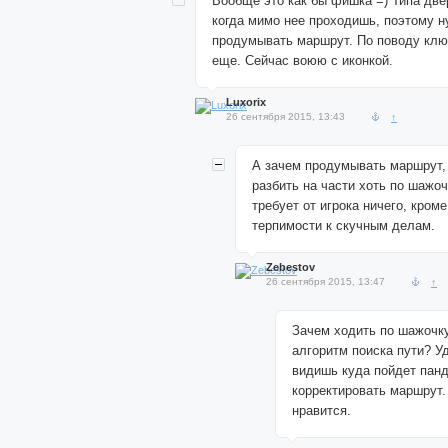
Вообще это как бы фишка =) Типа две
когда мимо нее проходишь, поэтому 
продумывать маршрут. По поводу кл
еще. Сейчас воюю с иконкой.
Luxorix
26 сентября 2015, 13:43
↑
А зачем продумывать маршрут,
разбить на части хоть по шажоч
требует от игрока ничего, кром
терпимости к скучным делам.
Zebestov
26 сентября 2015, 13:47
↑
Зачем ходить по шажочку
алгоритм поиска пути? У
видишь куда пойдет пан
корректировать маршрут.
нравится.