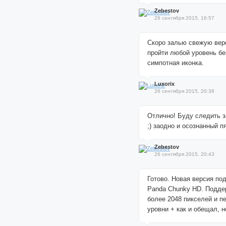
Zebestov
26 сентября 2015, 16:57
Скоро залью свежую вер
пройти любой уровень бе
симпотная иконка.
Luxorix
26 сентября 2015, 20:38
Отлично! Буду следить 
;) заодно и осознанный п
Zebestov
26 сентября 2015, 20:43
Готово. Новая версия по
Panda Chunky HD. Подде
более 2048 пикселей и п
уровни + как и обещал, н