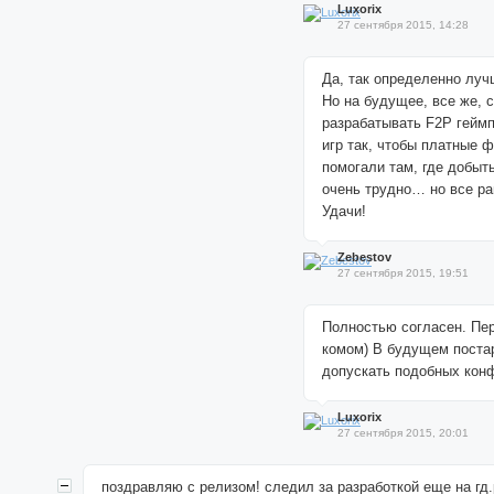
Luxorix
27 сентября 2015, 14:28
Да, так определенно луч
Но на будущее, все же, 
разрабатывать F2P гейм
игр так, чтобы платные 
помогали там, где добыт
очень трудно… но все ра
Удачи!
Zebestov
27 сентября 2015, 19:51
Полностью согласен. Пе
комом) В будущем поста
допускать подобных кон
Luxorix
27 сентября 2015, 20:01
поздравляю с релизом! следил за разработкой еще на гд