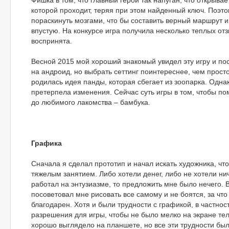
Фишка в том, что главный герой так напуган, что открыва
которой проходит, теряя при этом найденный ключ. Поэто
пораскинуть мозгами, что бы составить верный маршрут и
впустую. На конкурсе игра получила несколько теплых от
воспринята.
Весной 2015 мой хороший знакомый увидел эту игру и по
на андроид, но выбрать сеттинг поинтереснее, чем просто
родилась идея панды, которая сбегает из зоопарка. Одна
претерпела изменения. Сейчас суть игры в том, чтобы по
до любимого лакомства – бамбука.
Графика
Сначала я сделал прототип и начал искать художника, чт
тяжелым занятием. Либо хотели денег, либо не хотели ниче
работал на энтузиазме, то предложить мне было нечего. 
посоветовал мне рисовать все самому и не боятся, за что
благодарен. Хотя и были трудности с графикой, в частнос
разрешения для игры, чтобы не было мелко на экране те
хорошо выглядело на планшете, но все эти трудности б