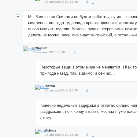
25 апреля 2014, 14:46
↑
Мы больше со Спилами не будем работать, ну их… о-оче
медленно, полгода туда-сюда правки-проверки, должны у
снова молчат неделю. Арморы лучше несравнимо, никаки
делать не нужно, весь мир знает английский, а остальные
grmaster
25 апреля 2014, 01:02
Некоторые вещи в этом мире не меняются :) Как т
три года назад, так, видимо, и сейчас…
Platon
25 апреля 2014, 10:58
↑
Конечно недельные задержки в ответах сильно нап
раздражают, но к концу второго месяца я уже нача
этому
Virtuoz
25 апреля 2014, 14:48
↑