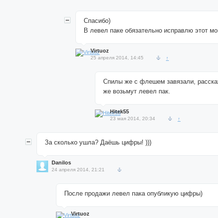
Спасибо)
В левел паке обязательно исправлю этот м
Virtuoz
25 апреля 2014, 14:45
↑
Спилы же с флешем завязали, расска
же возьмут левел пак.
Hitek55
23 мая 2014, 20:34
↑
За сколько ушла? Даёшь цифры! )))
Danilos
24 апреля 2014, 21:21
После продажи левел пака опубликую цифры)
Virtuoz