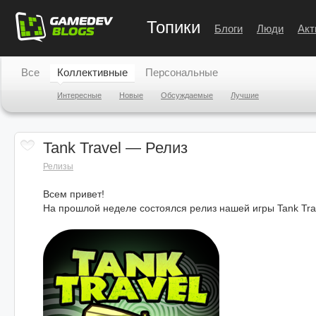
Топики
Блоги
Люди
Акт
Все
Коллективные
Персональные
Интересные
Новые
Обсуждаемые
Лучшие
Tank Travel — Релиз
Релизы
Всем привет!
На прошлой неделе состоялся релиз нашей игры Tank Tra