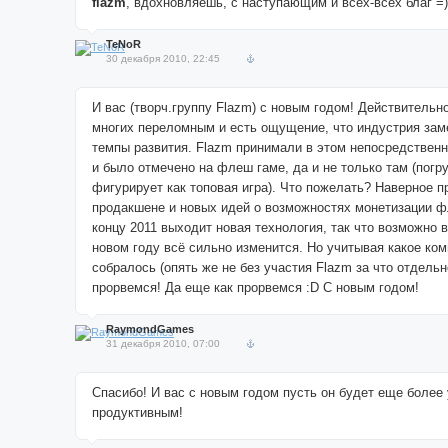
flazm
, вдохновляешь, с наступающим и всех-всех благ =)
TeNoR
30 декабря 2010, 22:45
И вас (творч.группу Flazm) с новым годом! Действительн
многих переломным и есть ощущение, что индустрия зам
темпы развития. Flazm принимали в этом непосредственн
и было отмечено на флеш гаме, да и не только там (погру
фигурирует как топовая игра). Что пожелать? Наверное п
продакшене и новых идей о возможностях монетизации ф
концу 2011 выходит новая технология, так что возможно
новом году всё сильно изменится. Но учитывая какое ко
собралось (опять же не без участия Flazm за что отдель
прорвемся! Да еще как прорвемся :D С новым годом!
RaymondGames
31 декабря 2010, 07:00
Спасибо! И вас с новым годом пусть он будет еще более
продуктивным!