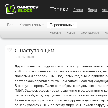
Топики
Блоги
Люди
Акт
Все
Коллективные
Персональные
Хорошие
Новые
Обсуждаемые
Л
С наступающим!
Блог им. flazm
Друзья, коллеги поздравляю вас с наступающим новым го
2010 год был очень непростым во многих отношениях, но 
знаковым и переломным. Под новый год бычно принято по
постараюсь перечислить то, чем запомнился год уходящи
В первую очередь Flazm.com обрел свой дом, свое лицо и
“МЫ”. Удалось сформировать дружную и эффективную ко
решать любую задачу цикла производства и монетизации
Также мы приобрели много новых друзей и деловых партн
во всех уголках СНГ и по всему миру. Мы начали сотрудн