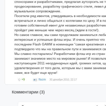
спонсорами и разработчиками, предлагая аутсорсить не т
продюсирование, разработку графического стиля, левел д
музыкальное сопровождение.
Посетили ряд ивентов, утвердившись в необходимости ка
встречаться и лично общаться с коллегами по цеху. И в п
готовим собственный ивент для независимых разработчико
пройдет уже меньше чем через месяц (ждем в гости!).
Но самое главное, мы сами продолжаем заниматься лю
интересные и успешные флэш игры. И очень приятно что 
последнем Flash GAMM в номинации “cамая креативная иг
подтвердило что мы на правильном пути и занимаемся с
Мы славно постарались! Разработчики флэш игр из стран
занимают значимое место на мировом рынке! И позвольте
наступающем 2011 неординарных идей, громких хитов, щ
удовлетворения от того дела, которым мы с вами занимае
нами, все будет еще круче!
+9
flazm
30 декабря 2010, 22:17
Комментарии (
3
)