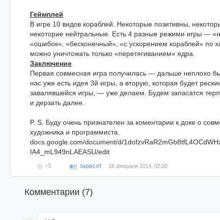
Геймплей
В игре 10 видов кораблей. Некоторые позитивны, некотор
некоторие нейтральные. Есть 4 разные режими игры — «н
«ошибок», «бесконечный», «с ускорением кораблей» по х
можно уничтожать только «перетягиванием» ядра.
Заключение
Первая совмесная игра получилась — дальше неплохо бы
нас уже есть идея 3й игры, а вторую, которая будет реск
завалявшейся игры, — уже делаем. Будем запасатся тер
и дерзать далее.
P. S. Буду очень признателен за коментарии к доке о сов
художника и программиста.
docs.google.com/document/d/1dofzvRaR2mGb8tfL4OCdWH
IA4_mL949nLAEASU/edit
+5
tapacsf
18 февраля 2014, 02:20
Комментарии (
7
)