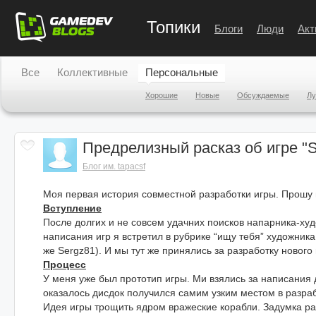
Топики
Блоги
Люди
Акт
Все
Коллективные
Персональные
Хорошие
Новые
Обсуждаемые
Л
Предрелизный расказ об игре "S
Блог им. tapacsf
Моя первая история совместной разработки игры. Прошу н
Вступление
После долгих и не совсем удачних поисков напарника-ху
написания игр я встретил в рубрике “ищу тебя” художник
же Sergz81). И мы тут же принялись за разработку нового 
Процесс
У меня уже был прототип игры. Ми взялись за написания д
оказалось дисдок получился самим узким местом в разраб
Идея игры трощить ядром вражеские корабли. Задумка ра