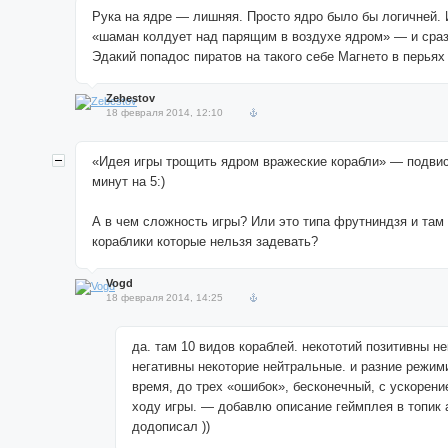
Рука на ядре — лишняя. Просто ядро было бы логичней. 
«шаман колдует над парящим в воздухе ядром» — и сраз
Эдакий попадос пиратов на такого себе Магнето в перьях 
Zebestov
18 февраля 2014, 12:10
«Идея игры трощить ядром вражеские корабли» — подвис
минут на 5:)
А в чем сложность игры? Или это типа фрутниндзя и там
кораблики которые нельзя задевать?
Vogd
18 февраля 2014, 14:25
да. там 10 видов кораблей. некототий позитивны н
негативны некоторие нейтральные. и разние режим
время, до трех «ошибок», бесконечный, с ускорени
ходу игры. — добавлю описание геймплея в топик а
додописал ))