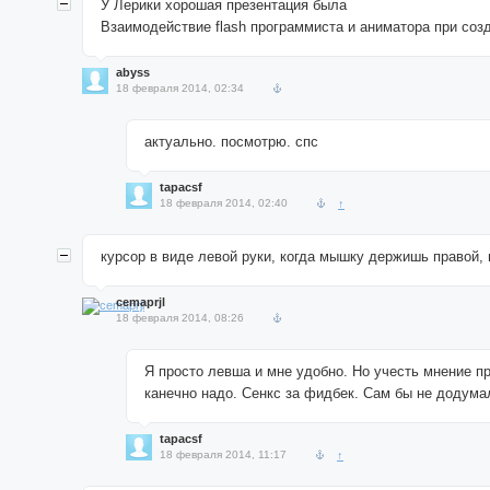
У Лерики хорошая презентация была
Взаимодействие flash программиста и аниматора при созд
abyss
18 февраля 2014, 02:34
актуально. посмотрю. спс
tapacsf
18 февраля 2014, 02:40
↑
курсор в виде левой руки, когда мышку держишь правой, в
cemaprjl
18 февраля 2014, 08:26
Я просто левша и мне удобно. Но учесть мнение п
канечно надо. Сенкс за фидбек. Сам бы не додумал
tapacsf
18 февраля 2014, 11:17
↑