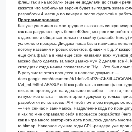
флеш так и на мобилки (еще не доделали до стадии рели
кажется что мобильная версия будет выглядеть живее ф
разработки 4 месяца по вечерам после фулл-тайм работы
Программирование
Как уже упоминал самое трудное оказалось синхронизиров
как нас разделяло чуть более 400км., мы решили работат
отдаленно и общаться только по скайпу (спасибо Биллу) и
усложнило процесс. Дисдока наша была написана неполн
потому названия игровых объектов, фишек и т. д. У каждо
еще фла файл а в нем еще свои названия всех мувиков )).
можно было сделать за месяц максимум 2 делали все 4. К
ситауциях когда нечем похвастаться: “Ну… Это был опыт. 
В результате этого процесса я написал документ —
docs.google.com/document/d/1dofzvRaR2mGb8tfL4OCdWH
IA4_mL949nLAEASU/ edit как работать в связке флеш-худ
никак не претендует на идеальное пособие — это то, что
из кусочков опыта — коментарии к документу только приве
разработки использовал AIR чтоб почти без переделок по
— чем сейчас и занимаюсь. Разделение кода по принцип
и как по мне оправдало себя в процессе разработки (чего
как в игре много векторного арта пришлось делать многи
to bitmap. Наверное лучшие годы СPU-рендера уже прош
мне судить — история все расставит на свои места). Для