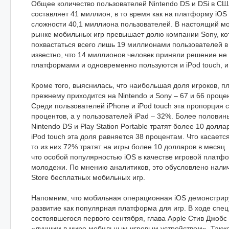
Общее количество пользователей Nintendo DS и DSi в СШ
составляет 41 миллион, в то время как на платформу iOS
сложности 40,1 миллиона пользователей. В настоящий мо
рынке мобильных игр превышает долю компании Sony, ко
похвастаться всего лишь 19 миллионами пользователей 
известно, что 14 миллионов человек приняли решение не
платформами и одновременно пользуются и iPod touch, и
Кроме того, выяснилась, что наибольшая доля игроков, пл
прежнему приходится на Nintendo и Sony – 67 и 66 проце
Среди пользователей iPhone и iPod touch эта пропорция 
процентов, а у пользователей iPad – 32%. Более половин
Nintendo DS и Play Station Portable тратят более 10 долла
iPod touch эта доля равняется 38 процентам. Что касаетс
то из них 72% тратят на игры более 10 долларов в месяц.
что особой популярностью iOS в качестве игровой платф
молодежи. По мнению аналитиков, это обусловлено нали
Store бесплатных мобильных игр.
Напомним, что мобильная операционная iOS демонстрир
развитие как популярная платформа для игр. В ходе спе
состоявшегося первого сентября, глава Apple Стив Джобс 
«лучшим в мире мобильным игровым устройством». Также 