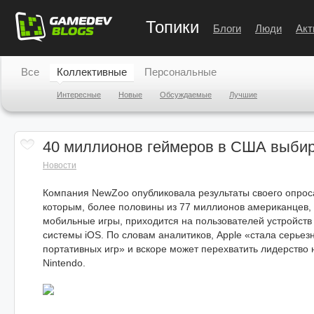
Топики
Блоги
Люди
Акт
Все
Коллективные
Персональные
Интересные
Новые
Обсуждаемые
Лучшие
40 миллионов геймеров в США выби
Новости
Компания NewZoo опубликовала результаты своего опроса
которым, более половины из 77 миллионов американцев, 
мобильные игры, приходится на пользователей устройств
системы iOS. По словам аналитиков, Apple «стала серьез
портативных игр» и вскоре может перехватить лидерство 
Nintendo.